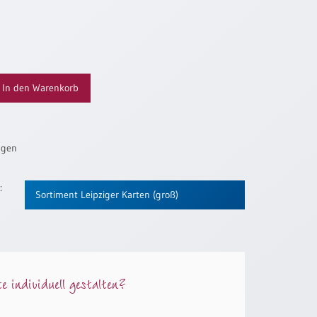
In den Warenkorb
ügen
:
Sortiment Leipziger Karten (groß)
 individuell gestalten?