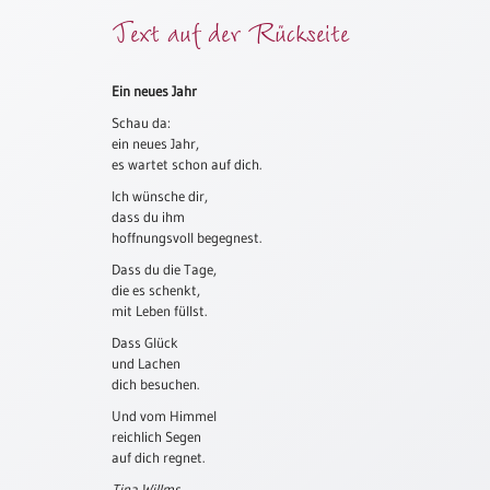
Text auf der Rückseite
Meditation
/
Stille
Zeit
Ein neues Jahr
Schau da:
Lyrik
ein neues Jahr,
/
es wartet schon auf dich.
Gedichte
Ich wünsche dir,
Psalmen
dass du ihm
/
hoffnungsvoll begegnest.
Bibel
Dass du die Tage,
/
die es schenkt,
Gebete
mit Leben füllst.
Ermutigung
Dass Glück
/
und Lachen
Trost
dich besuchen.
Trauer
Und vom Himmel
reichlich Segen
Geburt
auf dich regnet.
/
Taufe
Tina Willms