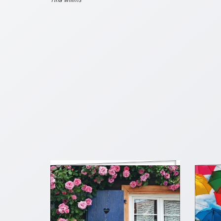
Schulanfang
/
Kindergeburtstag
Konfirmation
/
Firmung
/
Erstkommunion
Liebe
/
(Jubel)Hochzeit
Einzug
Frühjahr
/
Ostern
Weihnachten
/
Jahreswechsel