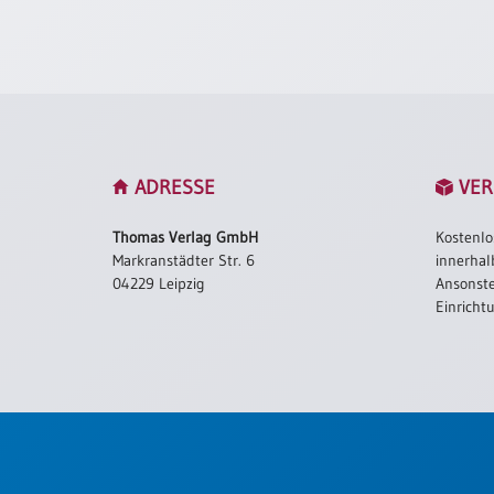
/
Eheschliessung
/
Hochzeitsjubiläum
neutrale
Urkunden
Abendmahlszulassung
ADRESSE
VER
/
Kirchen(wieder)eintritt
Thomas Verlag GmbH
Kostenlo
Markranstädter Str. 6
innerhal
PC-
04229 Leipzig
Ansonste
Urkunden
Einricht
Poster
Neuerscheinungen
Einzelposter
A4