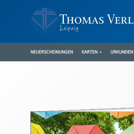
Neuerscheinungen
Karten
NEUERSCHEINUNGEN
KARTEN
URKUNDE
Kartenarten
Neuerscheinungen
Leipziger
Karten
Trauerkarten
/
Ewigkeitssonntag
Bibelkarten
Spruchkarten