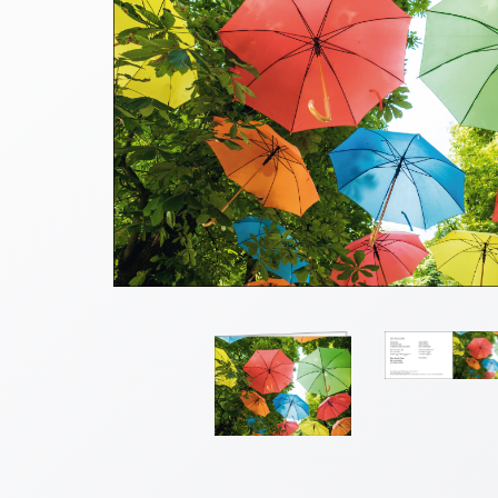
Thomaskarten
Grußkarten
Sortimente
Themen
&
Anlässe
Geburtstag
/
Wünsche
Segenswünsche
Lebensart
Dank
Freundschaft
/
Begleitung