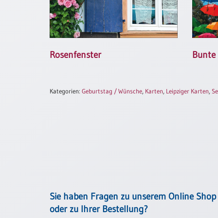
Neutral
Urkunden
Rosenfenster
Bunte
Sortimente
Neuerscheinungen
Kategorien:
Geburtstag / Wünsche
,
Karten
,
Leipziger Karten
,
S
Themen
&
Anlässe
Taufe
/
Patenamt
Konfirmation
/
Konfirmationsjubiläum
Sie haben Fragen zu unserem Online Shop
oder zu Ihrer Bestellung?
Trauung