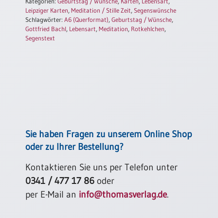
Kategorien:
Geburtstag / Wünsche
,
Karten
,
Lebensart
,
Einzelposter
Leipziger Karten
,
Meditation / Stille Zeit
,
Segenswünsche
A3
Schlagwörter:
A6 (Querformat)
,
Geburtstag / Wünsche
,
Gottfried Bachl
,
Lebensart
,
Meditation
,
Rotkehlchen
,
Sortimente
Segenstext
Hefte
Jahreslosung
Sie haben Fragen zu unserem Online Shop
Restbestände
oder zu Ihrer Bestellung?
Kontaktieren Sie uns per Telefon unter
Restbestände
0341 / 477 17 86
oder
Bücher
per E-Mail an
info@thomasverlag.de
.
Broschüren
Urkundenscheine