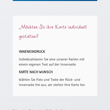
/
Eheschliessung
/
Hochzeitsjubiläum
neutrale
Möchten Sie ihre Karte individuell
Urkunden
gestalten?
Abendmahlszulassung
/
Kirchen(wieder)eintritt
INNENEINDRUCK
Individualisieren Sie eine unserer Karten mit
PC-
einem eigenen Text auf der Innenseite
Urkunden
KARTE NACH WUNSCH
Wählen Sie Foto und Texte der Rück- und
Poster
Innenseite frei aus, wir stellen Ihre Karte her.
Neuerscheinungen
Einzelposter
A4