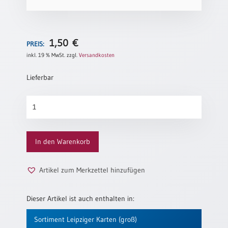
Neutral
Urkunden
1,50
€
PREIS:
inkl. 19 % MwSt.
zzgl.
Versandkosten
Sortimente
Neuerscheinungen
Lieferbar
Rotkehlchen
Themen
Menge
&
Anlässe
In den Warenkorb
Taufe
/
Patenamt
Artikel zum Merkzettel hinzufügen
Konfirmation
/
Dieser Artikel ist auch enthalten in:
Konfirmationsjubiläum
Trauung
Sortiment Leipziger Karten (groß)