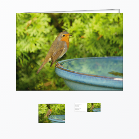
Thomaskarten
Grußkarten
Sortimente
Themen
&
Anlässe
Geburtstag
/
Wünsche
Segenswünsche
Lebensart
Dank
Freundschaft
/
Begleitung