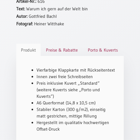
Artikel-Nr.:
616
Text:
Warum ich gern auf der Welt bin
Schulanfang
/
Autor:
Gottfried Bachl
Kindergeburtstag
Fotograf:
Heiner Witthake
Konfirmation
/
Firmung
Produkt
Preise & Rabatte
Porto & Kuverts
/
Erstkommunion
Liebe
Vierfarbige Klappkarte mit Rückseitentext
/
Innen zwei freie Schreibseiten
(Jubel)Hochzeit
Preis inklusive Kuvert „Standard“
(weitere Kuverts siehe „Porto und
Einzug
Kuverts“)
Frühjahr
A6 Querformat (14,8 x 10,5 cm)
/
Stabiler Karton (300 g/m2), einseitig
Ostern
matt gestrichen, mittige Rillung
Hergestellt im qualitativ hochwertigen
Weihnachten
Offset-Druck
/
Jahreswechsel