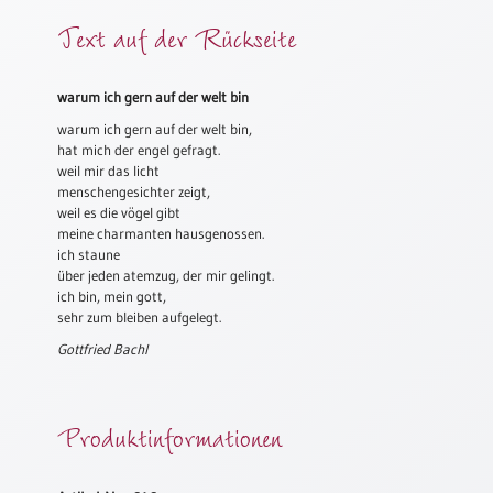
Meditation
Text auf der Rückseite
/
Stille
Zeit
warum ich gern auf der welt bin
Lyrik
warum ich gern auf der welt bin,
/
hat mich der engel gefragt.
Gedichte
weil mir das licht
menschengesichter zeigt,
Psalmen
weil es die vögel gibt
/
meine charmanten hausgenossen.
Bibel
ich staune
/
über jeden atemzug, der mir gelingt.
ich bin, mein gott,
Gebete
sehr zum bleiben aufgelegt.
Ermutigung
Gottfried Bachl
/
Trost
Trauer
Produktinformationen
Geburt
/
Taufe