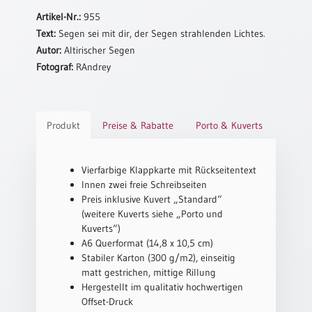
Artikel-Nr.:
955
Schulanfang
Text:
Segen sei mit dir, der Segen strahlenden Lichtes.
/
Autor:
Altirischer Segen
Kindergeburtstag
Fotograf:
RAndrey
Konfirmation
/
Firmung
/
Produkt
Preise & Rabatte
Porto & Kuverts
Erstkommunion
Liebe
/
Vierfarbige Klappkarte mit Rückseitentext
(Jubel)Hochzeit
Innen zwei freie Schreibseiten
Preis inklusive Kuvert „Standard“
Einzug
(weitere Kuverts siehe „Porto und
Frühjahr
Kuverts“)
/
A6 Querformat (14,8 x 10,5 cm)
Ostern
Stabiler Karton (300 g/m2), einseitig
matt gestrichen, mittige Rillung
Weihnachten
Hergestellt im qualitativ hochwertigen
/
Offset-Druck
Jahreswechsel