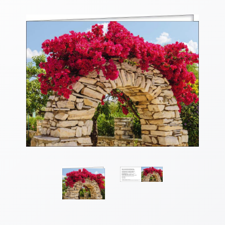
Thomaskarten
Grußkarten
Sortimente
Themen
&
Anlässe
Geburtstag
/
Wünsche
Segenswünsche
Lebensart
Dank
Freundschaft
/
Begleitung