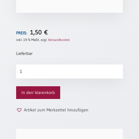
Neutral
Urkunden
1,50
€
PREIS:
Sortimente
inkl. 19 % MwSt.
zzgl.
Versandkosten
Neuerscheinungen
Lieferbar
Themen
Segenswunsch
&
Menge
Anlässe
Taufe
In den Warenkorb
/
Patenamt
Artikel zum Merkzettel hinzufügen
Konfirmation
/
Konfirmationsjubiläum
Trauung