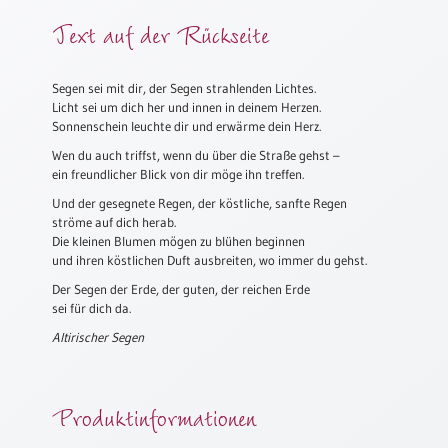
Meditation
Text auf der Rückseite
/
Stille
Zeit
Segen sei mit dir, der Segen strahlenden Lichtes.
Licht sei um dich her und innen in deinem Herzen.
Lyrik
Sonnenschein leuchte dir und erwärme dein Herz.
/
Gedichte
Wen du auch triffst, wenn du über die Straße gehst –
ein freundlicher Blick von dir möge ihn treffen.
Psalmen
Und der gesegnete Regen, der köstliche, sanfte Regen
/
ströme auf dich herab.
Bibel
Die kleinen Blumen mögen zu blühen beginnen
/
und ihren köstlichen Duft ausbreiten, wo immer du gehst.
Gebete
Der Segen der Erde, der guten, der reichen Erde
Ermutigung
sei für dich da.
/
Altirischer Segen
Trost
Trauer
Geburt
Produktinformationen
/
Taufe