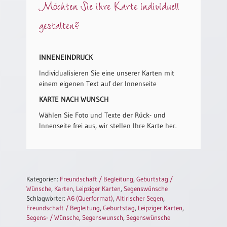
/
Möchten Sie ihre Karte individuell
Eheschliessung
gestalten?
/
Hochzeitsjubiläum
neutrale
INNENEINDRUCK
Urkunden
Individualisieren Sie eine unserer Karten mit
Abendmahlszulassung
einem eigenen Text auf der Innenseite
/
Kirchen(wieder)eintritt
KARTE NACH WUNSCH
Wählen Sie Foto und Texte der Rück- und
Innenseite frei aus, wir stellen Ihre Karte her.
PC-
Urkunden
Poster
Kategorien:
Freundschaft / Begleitung
,
Geburtstag /
Wünsche
,
Karten
,
Leipziger Karten
,
Segenswünsche
Neuerscheinungen
Schlagwörter:
A6 (Querformat)
,
Altirischer Segen
,
Freundschaft / Begleitung
,
Geburtstag
,
Leipziger Karten
,
Einzelposter
Segens- / Wünsche
,
Segenswunsch
,
Segenswünsche
A4