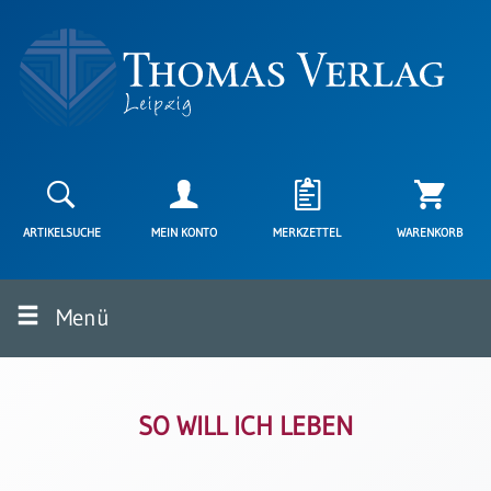
Neuerscheinungen
Karten
ARTIKELSUCHE
MEIN KONTO
MERKZETTEL
WARENKORB
Kartenarten
Neuerscheinungen
Menü
Leipziger
Karten
Trauerkarten
/
Ewigkeitssonntag
SO WILL ICH LEBEN
Bibelkarten
Spruchkarten