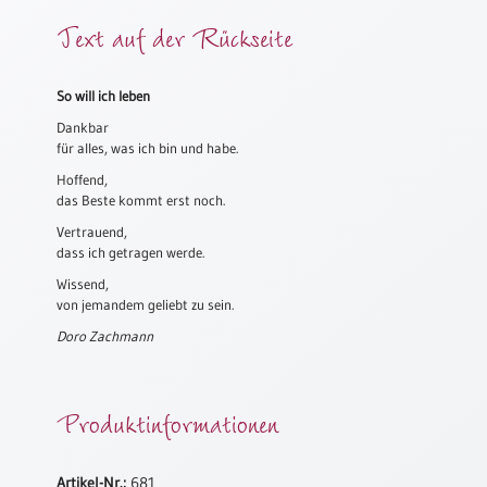
Meditation
Text auf der Rückseite
/
Stille
Zeit
So will ich leben
Lyrik
Dankbar
/
für alles, was ich bin und habe.
Gedichte
Hoffend,
das Beste kommt erst noch.
Psalmen
/
Vertrauend,
Bibel
dass ich getragen werde.
/
Wissend,
Gebete
von jemandem geliebt zu sein.
Ermutigung
Doro Zachmann
/
Trost
Trauer
Produktinformationen
Geburt
/
Artikel-Nr.:
681
Taufe