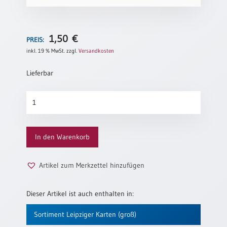
Neutral
1,50
€
Urkunden
PREIS:
inkl. 19 % MwSt.
zzgl.
Versandkosten
Sortimente
Lieferbar
Neuerscheinungen
So
Themen
will
&
ich
Anlässe
leben
In den Warenkorb
Menge
Taufe
/
Patenamt
Artikel zum Merkzettel hinzufügen
Konfirmation
/
Dieser Artikel ist auch enthalten in:
Konfirmationsjubiläum
Sortiment Leipziger Karten (groß)
Trauung