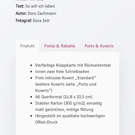
Text:
So will ich leben
Schulanfang
Autor:
Doro Zachmann
/
Fotograf:
Dora Zett
Kindergeburtstag
Konfirmation
/
Firmung
Produkt
Preise & Rabatte
Porto & Kuverts
/
Erstkommunion
Vierfarbige Klappkarte mit Rückseitentext
Liebe
Innen zwei freie Schreibseiten
/
Preis inklusive Kuvert „Standard“
(Jubel)Hochzeit
(weitere Kuverts siehe „Porto und
Einzug
Kuverts“)
A6 Querformat (14,8 x 10,5 cm)
Frühjahr
Stabiler Karton (300 g/m2), einseitig
/
matt gestrichen, mittige Rillung
Ostern
Hergestellt im qualitativ hochwertigen
Weihnachten
Offset-Druck
/
Jahreswechsel