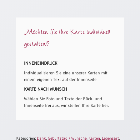
/
Eheschliessung
/
Hochzeitsjubiläum
Möchten Sie ihre Karte individuell
neutrale
Urkunden
gestalten?
Abendmahlszulassung
/
Kirchen(wieder)eintritt
INNENEINDRUCK
Individualisieren Sie eine unserer Karten mit
PC-
einem eigenen Text auf der Innenseite
Urkunden
KARTE NACH WUNSCH
Wählen Sie Foto und Texte der Rück- und
Innenseite frei aus, wir stellen Ihre Karte her.
Poster
Neuerscheinungen
Einzelposter
A4
Kategorien:
Dank
,
Geburtstag / Wünsche
,
Karten
,
Lebensart
,