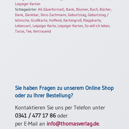
Leipziger Karten
Einzelposter
Schlagwörter:
A6 (Querformat)
,
Bank
,
Blumen
,
Buch
,
Bücher
,
A3
Dank
,
Dankbar
,
Doro Zachmann
,
Geburtstag
,
Geburtstag /
Sortimente
Wünsche
,
Grußkarte
,
Hoffend
,
Kartengruß
,
Klappkarte
,
Lebensart
,
Leipziger Karte
,
Leipziger Karten
,
So will ich leben
,
Tasse
,
Tee
,
Vertrauend
Hefte
Jahreslosung
Restbestände
Sie haben Fragen zu unserem Online Shop
oder zu Ihrer Bestellung?
Restbestände
Kontaktieren Sie uns per Telefon unter
Bücher
0341 / 477 17 86
oder
Broschüren
per E-Mail an
info@thomasverlag.de
.
Urkundenscheine