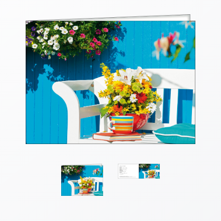
Thomaskarten
Grußkarten
Sortimente
Themen
&
Anlässe
Geburtstag
/
Wünsche
Segenswünsche
Lebensart
Dank
Freundschaft
/
Begleitung