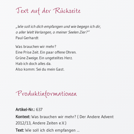
Meditation
Text auf der Rückseite
/
Stille
Zeit
„Wie soll ich dich empfangen und wie begegn ich dir,
o aller Welt Verlangen, o meiner Seelen Zier?“
Lyrik
Paul Gerhardt
/
Gedichte
Was brauchen wir mehr?
Eine Prise Zeit. Ein paar offene Ohren.
Psalmen
Grüne Zweige. Ein ungeteiltes Herz.
/
Hab ich doch alles da.
Bibel
Also komm: Sei du mein Gast.
/
Gebete
Produktinformationen
Ermutigung
/
Trost
Artikel-Nr.:
637
Trauer
Kontext:
Was brauchen wir mehr? ( Der Andere Advent
Geburt
2012/13, Andere Zeiten e.V.)
/
Text:
Wie soll ich dich empfangen ...
Taufe