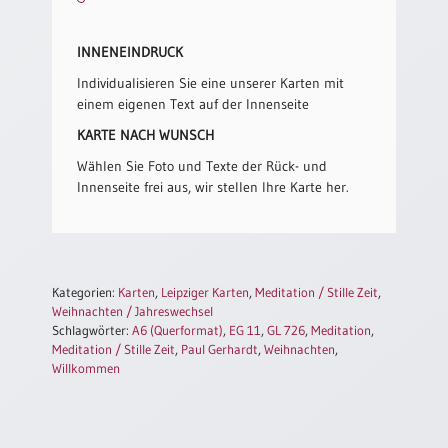
/
Eheschliessung
/
INNENEINDRUCK
Hochzeitsjubiläum
Individualisieren Sie eine unserer Karten mit
neutrale
einem eigenen Text auf der Innenseite
Urkunden
KARTE NACH WUNSCH
Abendmahlszulassung
Wählen Sie Foto und Texte der Rück- und
/
Innenseite frei aus, wir stellen Ihre Karte her.
Kirchen(wieder)eintritt
PC-
Urkunden
Kategorien:
Karten
,
Leipziger Karten
,
Meditation / Stille Zeit
,
Weihnachten / Jahreswechsel
Schlagwörter:
A6 (Querformat)
,
EG 11
,
GL 726
,
Meditation
,
Poster
Meditation / Stille Zeit
,
Paul Gerhardt
,
Weihnachten
,
Willkommen
Neuerscheinungen
Einzelposter
A4