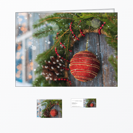
Thomaskarten
Grußkarten
Sortimente
Themen
&
Anlässe
Geburtstag
/
Wünsche
Segenswünsche
Lebensart
Dank
Freundschaft
/
Begleitung