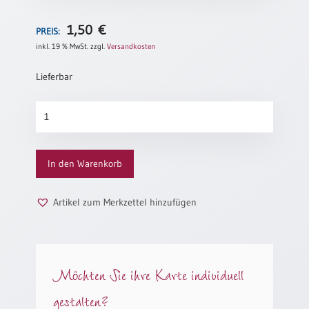
Neutral
1,50
€
PREIS:
inkl. 19 % MwSt.
zzgl.
Versandkosten
Urkunden
Lieferbar
Sortimente
Neuerscheinungen
Willkommen
Menge
Themen
&
In den Warenkorb
Anlässe
Taufe
Artikel zum Merkzettel hinzufügen
/
Patenamt
Konfirmation
/
Möchten Sie ihre Karte individuell
Konfirmationsjubiläum
gestalten?
Trauung