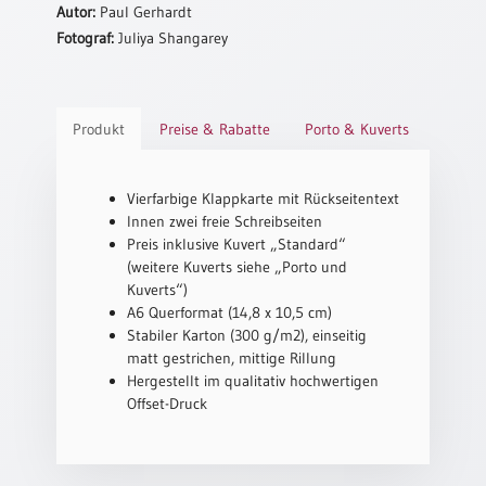
Autor:
Paul Gerhardt
Schulanfang
Fotograf:
Juliya Shangarey
/
Kindergeburtstag
Konfirmation
Produkt
Preise & Rabatte
Porto & Kuverts
/
Firmung
/
Vierfarbige Klappkarte mit Rückseitentext
Erstkommunion
Innen zwei freie Schreibseiten
Liebe
Preis inklusive Kuvert „Standard“
/
(weitere Kuverts siehe „Porto und
(Jubel)Hochzeit
Kuverts“)
A6 Querformat (14,8 x 10,5 cm)
Einzug
Stabiler Karton (300 g/m2), einseitig
Frühjahr
matt gestrichen, mittige Rillung
/
Hergestellt im qualitativ hochwertigen
Ostern
Offset-Druck
Weihnachten
/
Jahreswechsel