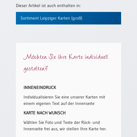
/
Dieser Artikel ist auch enthalten in:
Eheschliessung
/
Sortiment Leipziger Karten (groß)
Hochzeitsjubiläum
neutrale
Urkunden
Abendmahlszulassung
/
Möchten Sie ihre Karte individuell
Kirchen(wieder)eintritt
gestalten?
PC-
Urkunden
INNENEINDRUCK
Individualisieren Sie eine unserer Karten mit
einem eigenen Text auf der Innenseite
Poster
KARTE NACH WUNSCH
Neuerscheinungen
Wählen Sie Foto und Texte der Rück- und
Einzelposter
Innenseite frei aus, wir stellen Ihre Karte her.
A4