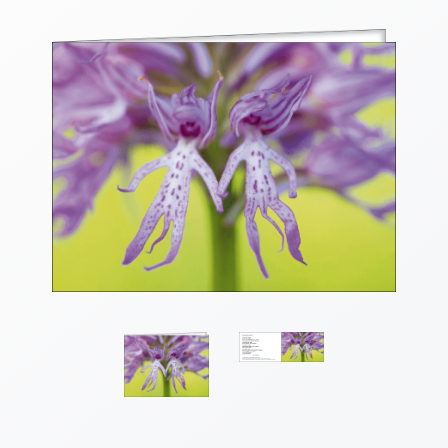
Thomaskarten
Grußkarten
Sortimente
Themen
&
Anlässe
Geburtstag
/
Wünsche
Segenswünsche
Lebensart
Dank
Freundschaft
/
Begleitung