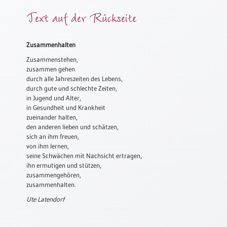
Meditation
Text auf der Rückseite
/
Stille
Zeit
Zusammenhalten
Lyrik
Zusammenstehen,
/
zusammen gehen
Gedichte
durch alle Jahreszeiten des Lebens,
durch gute und schlechte Zeiten,
Psalmen
in Jugend und Alter,
/
in Gesundheit und Krankheit
Bibel
zueinander halten,
/
den anderen lieben und schätzen,
sich an ihm freuen,
Gebete
von ihm lernen,
Ermutigung
seine Schwächen mit Nachsicht ertragen,
/
ihn ermutigen und stützen,
Trost
zusammengehören,
zusammenhalten.
Trauer
Ute Latendorf
Geburt
/
Taufe