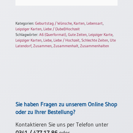
Einzelposter
A3
Sortimente
Kategorien:
Geburtstag / Wünsche
,
Karten
,
Lebensart
,
Leipziger Karten
,
Liebe / (Jubel)Hochzeit
Schlagwörter:
A6 (Querformat)
,
Gute Zeiten
,
Leipziger Karte
,
Hefte
Leipziger Karten
,
Liebe
,
Liebe / Hochzeit
,
Schlechte Zeiten
,
Ute
Latendorf
,
Zusammen
,
Zusammenhalt
,
Zusammenhalten
Jahreslosung
Restbestände
Restbestände
Sie haben Fragen zu unserem Online Shop
oder zu Ihrer Bestellung?
Bücher
Broschüren
Kontaktieren Sie uns per Telefon unter
Urkundenscheine
0341 / 477 17 86
oder