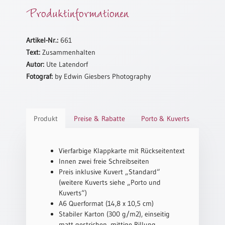
Produktinformationen
Schulanfang
/
Kindergeburtstag
Artikel-Nr.:
661
Konfirmation
Text:
Zusammenhalten
/
Autor:
Ute Latendorf
Firmung
Fotograf:
by Edwin Giesbers Photography
/
Erstkommunion
Liebe
Produkt
Preise & Rabatte
Porto & Kuverts
/
(Jubel)Hochzeit
Einzug
Vierfarbige Klappkarte mit Rückseitentext
Innen zwei freie Schreibseiten
Frühjahr
Preis inklusive Kuvert „Standard“
/
(weitere Kuverts siehe „Porto und
Ostern
Kuverts“)
Weihnachten
A6 Querformat (14,8 x 10,5 cm)
/
Stabiler Karton (300 g/m2), einseitig
Jahreswechsel
matt gestrichen, mittige Rillung