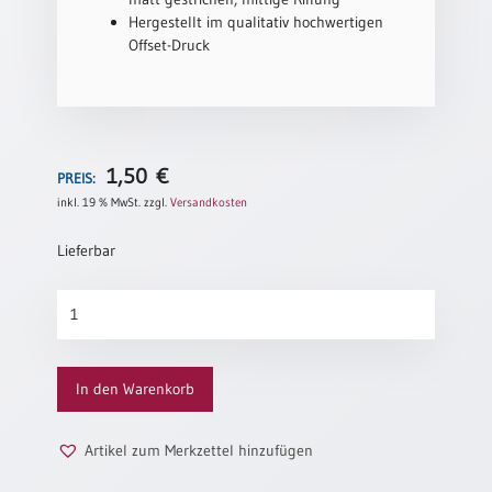
Hergestellt im qualitativ hochwertigen
Neutral
Offset-Druck
Urkunden
Sortimente
Neuerscheinungen
1,50
€
PREIS:
inkl. 19 % MwSt.
zzgl.
Versandkosten
Themen
&
Lieferbar
Anlässe
Zusammenhalten
Taufe
Menge
/
Patenamt
In den Warenkorb
Konfirmation
/
Konfirmationsjubiläum
Artikel zum Merkzettel hinzufügen
Trauung