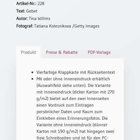
Artikel-Nr.:
228
Neutral
Text:
Gebet
Autor:
Tina Willms
Urkunden
Fotograf:
Tatiana Kolesnikova /Getty Images
Sortimente
Neuerscheinungen
Produkt
Preise & Rabatte
PDF-Vorlage
Themen
&
Vierfarbige Klappkarte mit Rückseitentext
Anlässe
Mit oder ohne Inneneindruck erhältlich
(Auswahlfeld siehe unten). Die Variante
Taufe
mit Inneneindruck (dicker Karton mit 270
/
g/m2) bietet auf den zwei Innenseiten
Patenamt
einen Vordruck zum Eintragen
Konfirmation
persönlicher Daten und Raum zum
/
Einkleben eines Erinnerungsfotos. Die
Konfirmationsjubiläum
Variante ohne Inneneindruck (dünner
Karton mit 190 g/m2) hat hingegen zwei
Trauung
freie Schreibseiten und ist für den PC-