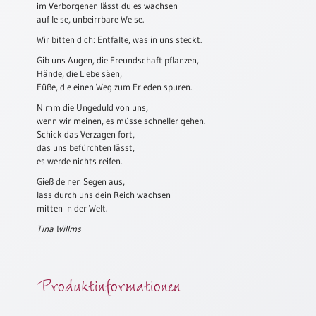
im Verborgenen lässt du es wachsen
auf leise, unbeirrbare Weise.
Schulanfang
/
Wir bitten dich: Entfalte, was in uns steckt.
Kindergeburtstag
Gib uns Augen, die Freundschaft pflanzen,
Konfirmation
Hände, die Liebe säen,
/
Füße, die einen Weg zum Frieden spuren.
Firmung
Nimm die Ungeduld von uns,
/
wenn wir meinen, es müsse schneller gehen.
Erstkommunion
Schick das Verzagen fort,
das uns befürchten lässt,
Liebe
es werde nichts reifen.
/
Gieß deinen Segen aus,
(Jubel)Hochzeit
lass durch uns dein Reich wachsen
Einzug
mitten in der Welt.
Frühjahr
Tina Willms
/
Ostern
Produktinformationen
Weihnachten
/
Jahreswechsel