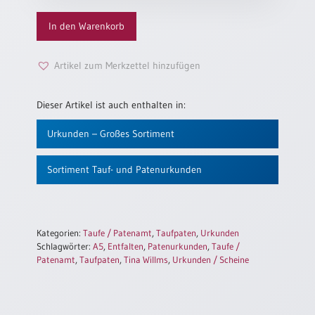
Einzelposter
A3
In den Warenkorb
Sortimente
Artikel zum Merkzettel hinzufügen
Hefte
Dieser Artikel ist auch enthalten in:
Urkunden – Großes Sortiment
Jahreslosung
Sortiment Tauf- und Patenurkunden
Restbestände
Kategorien:
Taufe / Patenamt
,
Taufpaten
,
Urkunden
Restbestände
Schlagwörter:
A5
,
Entfalten
,
Patenurkunden
,
Taufe /
Patenamt
,
Taufpaten
,
Tina Willms
,
Urkunden / Scheine
Bücher
Broschüren
Urkundenscheine