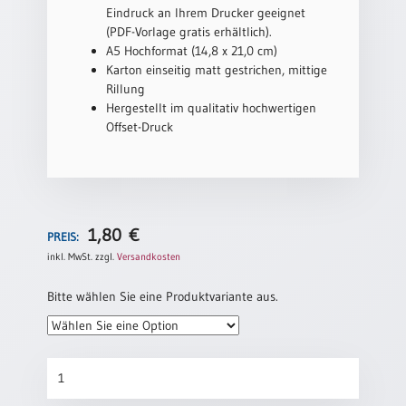
/
Eindruck an Ihrem Drucker geeignet
Eheschliessung
(PDF-Vorlage gratis erhältlich).
/
A5 Hochformat (14,8 x 21,0 cm)
Hochzeitsjubiläum
Karton einseitig matt gestrichen, mittige
neutrale
Rillung
Urkunden
Hergestellt im qualitativ hochwertigen
Offset-Druck
Abendmahlszulassung
/
Kirchen(wieder)eintritt
PC-
1,80
€
PREIS:
Urkunden
inkl. MwSt.
zzgl.
Versandkosten
Bitte wählen Sie eine Produktvariante aus.
Poster
Neuerscheinungen
Patenurkunde
Einzelposter
„Entfalten“
A4
Menge