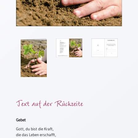
Meditation
/
Stille
Zeit
Lyrik
/
Gedichte
Psalmen
/
Bibel
/
Gebete
Ermutigung
/
Text auf der Rückseite
Trost
Trauer
Gebet
Geburt
Gott, du bist die Kraft,
/
die das Leben erschafft,
Taufe