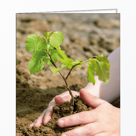
Thomaskarten
Grußkarten
Sortimente
Themen
&
Anlässe
Geburtstag
/
Wünsche
Segenswünsche
Lebensart
Dank
Freundschaft
/
Begleitung