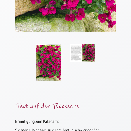
Meditation
/
Stille
Zeit
Lyrik
/
Gedichte
Psalmen
/
Bibel
/
Gebete
Ermutigung
/
Trost
Text auf der Rückseite
Trauer
Geburt
Ermutigung zum Patenamt
/
Sie haben Ja gesagt zu einem Amt in schwieriger Zeit.
Taufe