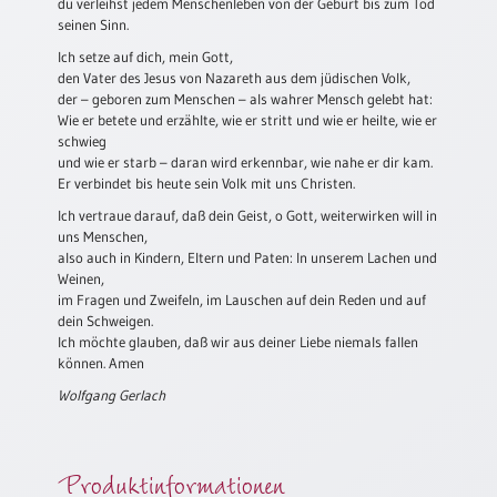
/
du verleihst jedem Menschenleben von der Geburt bis zum Tod
seinen Sinn.
Eheschliessung
/
Ich setze auf dich, mein Gott,
Hochzeitsjubiläum
den Vater des Jesus von Nazareth aus dem jüdischen Volk,
der – geboren zum Menschen – als wahrer Mensch gelebt hat:
neutrale
Wie er betete und erzählte, wie er stritt und wie er heilte, wie er
Urkunden
schwieg
und wie er starb – daran wird erkennbar, wie nahe er dir kam.
Abendmahlszulassung
Er verbindet bis heute sein Volk mit uns Christen.
/
Kirchen(wieder)eintritt
Ich vertraue darauf, daß dein Geist, o Gott, weiterwirken will in
uns Menschen,
also auch in Kindern, Eltern und Paten: In unserem Lachen und
Weinen,
PC-
im Fragen und Zweifeln, im Lauschen auf dein Reden und auf
Urkunden
dein Schweigen.
Ich möchte glauben, daß wir aus deiner Liebe niemals fallen
können. Amen
Poster
Wolfgang Gerlach
Neuerscheinungen
Einzelposter
Produktinformationen
A4