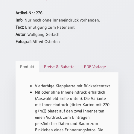
Einzelposter
A3
Artikel-Nr.:
276
Info:
Nur noch ohne Inneneindruck vorhanden.
Sortimente
Text:
Ermutigung zum Patenamt
Autor:
Wolfgang Gerlach
Hefte
Fotograf:
Alfred Osterloh
Jahreslosung
Produkt
Preise & Rabatte
PDF-Vorlage
Restbestände
Vierfarbige Klappkarte mit Rückseitentext
Mit oder ohne Inneneindruck erhältlich
(Auswahlfeld siehe unten). Die Variante
Restbestände
mit Inneneindruck (dicker Karton mit 270
g/m2) bietet auf den zwei Innenseiten
Bücher
einen Vordruck zum Eintragen
Broschüren
persönlicher Daten und Raum zum
Einkleben eines Erinnerungsfotos. Die
Urkundenscheine