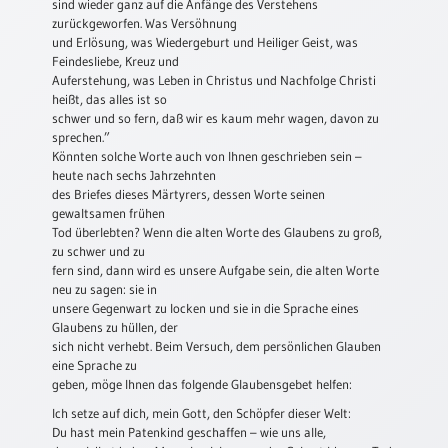
sind wieder ganz auf die Anfänge des Verstehens
Neutral
zurückgeworfen. Was Versöhnung
und Erlösung, was Wiedergeburt und Heiliger Geist, was
Feindesliebe, Kreuz und
Urkunden
Auferstehung, was Leben in Christus und Nachfolge Christi
heißt, das alles ist so
Sortimente
schwer und so fern, daß wir es kaum mehr wagen, davon zu
sprechen.”
Neuerscheinungen
Könnten solche Worte auch von Ihnen geschrieben sein –
heute nach sechs Jahrzehnten
des Briefes dieses Märtyrers, dessen Worte seinen
Themen
gewaltsamen frühen
&
Tod überlebten? Wenn die alten Worte des Glaubens zu groß,
Anlässe
zu schwer und zu
fern sind, dann wird es unsere Aufgabe sein, die alten Worte
Taufe
neu zu sagen: sie in
/
unsere Gegenwart zu locken und sie in die Sprache eines
Patenamt
Glaubens zu hüllen, der
sich nicht verhebt. Beim Versuch, dem persönlichen Glauben
Konfirmation
eine Sprache zu
/
geben, möge Ihnen das folgende Glaubensgebet helfen:
Konfirmationsjubiläum
Ich setze auf dich, mein Gott, den Schöpfer dieser Welt:
Trauung
Du hast mein Patenkind geschaffen – wie uns alle,