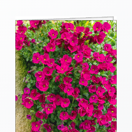
Thomaskarten
Grußkarten
Sortimente
Themen
&
Anlässe
Geburtstag
/
Wünsche
Segenswünsche
Lebensart
Dank
Freundschaft
/
Begleitung