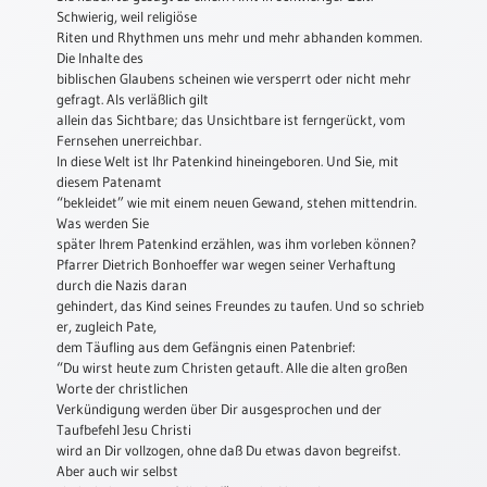
Schwierig, weil religiöse
Schulanfang
Riten und Rhythmen uns mehr und mehr abhanden kommen.
/
Die Inhalte des
Kindergeburtstag
biblischen Glaubens scheinen wie versperrt oder nicht mehr
gefragt. Als verläßlich gilt
Konfirmation
allein das Sichtbare; das Unsichtbare ist ferngerückt, vom
/
Fernsehen unerreichbar.
Firmung
In diese Welt ist Ihr Patenkind hineingeboren. Und Sie, mit
/
diesem Patenamt
“bekleidet” wie mit einem neuen Gewand, stehen mittendrin.
Erstkommunion
Was werden Sie
Liebe
später Ihrem Patenkind erzählen, was ihm vorleben können?
/
Pfarrer Dietrich Bonhoeffer war wegen seiner Verhaftung
(Jubel)Hochzeit
durch die Nazis daran
gehindert, das Kind seines Freundes zu taufen. Und so schrieb
Einzug
er, zugleich Pate,
dem Täufling aus dem Gefängnis einen Patenbrief:
Frühjahr
“Du wirst heute zum Christen getauft. Alle die alten großen
/
Worte der christlichen
Ostern
Verkündigung werden über Dir ausgesprochen und der
Weihnachten
Taufbefehl Jesu Christi
wird an Dir vollzogen, ohne daß Du etwas davon begreifst.
/
Aber auch wir selbst
Jahreswechsel