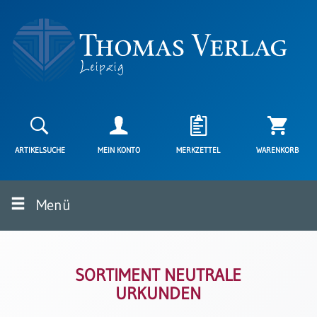
Neuerscheinungen
Karten
ARTIKELSUCHE
MEIN KONTO
MERKZETTEL
WARENKORB
Kartenarten
Neuerscheinungen
Menü
Leipziger
Karten
Trauerkarten
/
Ewigkeitssonntag
SORTIMENT NEUTRALE
URKUNDEN
Bibelkarten
Spruchkarten