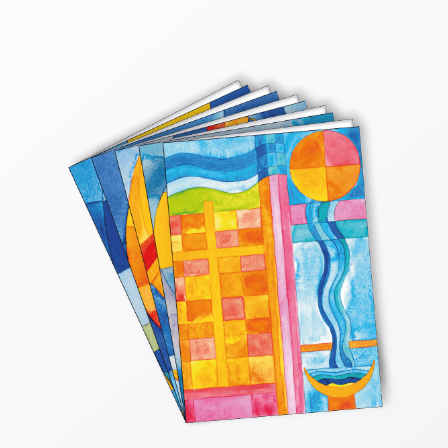
Thomaskarten
Grußkarten
Sortimente
Themen
&
Anlässe
Geburtstag
/
Wünsche
Segenswünsche
Lebensart
Dank
Freundschaft
/
Begleitung