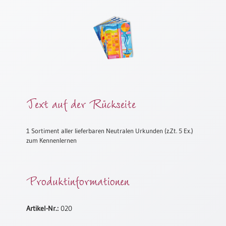
Meditation
/
Stille
Zeit
Lyrik
/
Gedichte
Psalmen
Text auf der Rückseite
/
Bibel
/
1 Sortiment aller lieferbaren Neutralen Urkunden (z.Zt. 5 Ex.)
Gebete
zum Kennenlernen
Ermutigung
/
Trost
Produktinformationen
Trauer
Geburt
Artikel-Nr.:
020
/
Taufe