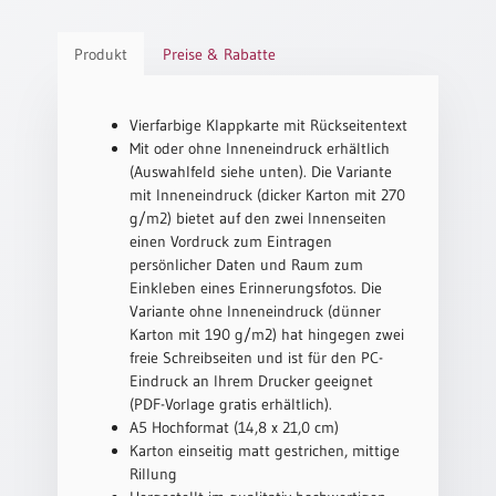
Schulanfang
Produkt
Preise & Rabatte
/
Kindergeburtstag
Konfirmation
Vierfarbige Klappkarte mit Rückseitentext
/
Mit oder ohne Inneneindruck erhältlich
Firmung
(Auswahlfeld siehe unten). Die Variante
/
mit Inneneindruck (dicker Karton mit 270
Erstkommunion
g/m2) bietet auf den zwei Innenseiten
Liebe
einen Vordruck zum Eintragen
/
persönlicher Daten und Raum zum
(Jubel)Hochzeit
Einkleben eines Erinnerungsfotos. Die
Variante ohne Inneneindruck (dünner
Einzug
Karton mit 190 g/m2) hat hingegen zwei
Frühjahr
freie Schreibseiten und ist für den PC-
/
Eindruck an Ihrem Drucker geeignet
Ostern
(PDF-Vorlage gratis erhältlich).
A5 Hochformat (14,8 x 21,0 cm)
Weihnachten
Karton einseitig matt gestrichen, mittige
/
Rillung
Jahreswechsel