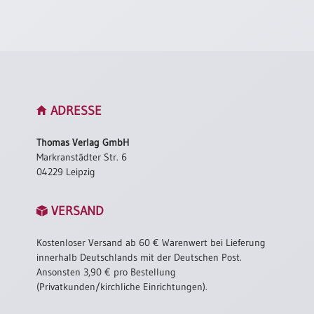
Einzelposter
A3
Sortimente
Hefte
ADRESSE
Thomas Verlag GmbH
Jahreslosung
Markranstädter Str. 6
04229 Leipzig
Restbestände
VERSAND
Restbestände
Kostenloser Versand ab 60 € Warenwert bei Lieferung
innerhalb Deutschlands mit der Deutschen Post.
Bücher
Ansonsten 3,90 € pro Bestellung
(Privatkunden/kirchliche Einrichtungen).
Broschüren
Urkundenscheine