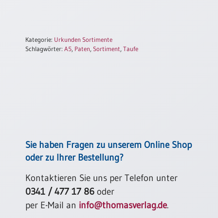
/
Eheschliessung
/
Hochzeitsjubiläum
Kategorie:
Urkunden Sortimente
neutrale
Schlagwörter:
A5
,
Paten
,
Sortiment
,
Taufe
Urkunden
Abendmahlszulassung
/
Kirchen(wieder)eintritt
PC-
Urkunden
Sie haben Fragen zu unserem Online Shop
oder zu Ihrer Bestellung?
Poster
Kontaktieren Sie uns per Telefon unter
Neuerscheinungen
0341 / 477 17 86
oder
Einzelposter
per E-Mail an
info@thomasverlag.de
.
A4