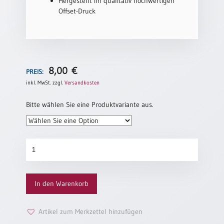
Hergestellt im qualitativ hochwertigen
Neutral
Offset-Druck
Urkunden
Sortimente
8,00
€
PREIS:
Neuerscheinungen
inkl. MwSt.
zzgl.
Versandkosten
Themen
Bitte wählen Sie eine Produktvariante aus.
&
Anlässe
Taufe
Sortiment
/
Neutrale
Patenamt
Urkunden
Menge
Konfirmation
In den Warenkorb
/
Konfirmationsjubiläum
Artikel zum Merkzettel hinzufügen
Trauung