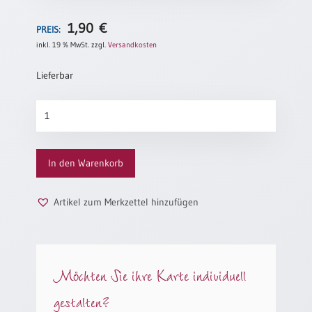
/
Eheschliessung
1,90
€
PREIS:
/
Hochzeitsjubiläum
inkl. 19 % MwSt.
zzgl.
Versandkosten
neutrale
Lieferbar
Urkunden
Abendmahlszulassung
Segne
/
dieses
Kirchen(wieder)eintritt
Kind
Menge
In den Warenkorb
PC-
Urkunden
Artikel zum Merkzettel hinzufügen
Poster
Neuerscheinungen
Möchten Sie ihre Karte individuell
Einzelposter
gestalten?
A4