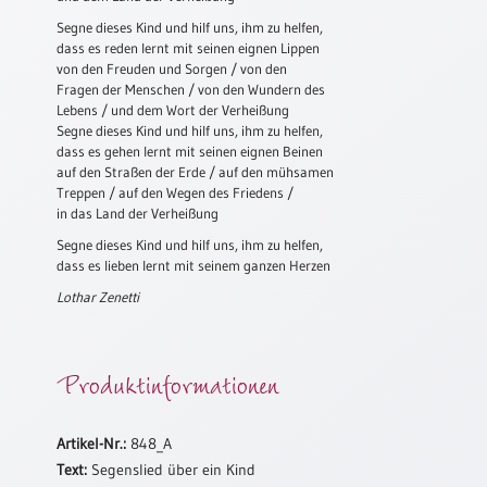
Segne dieses Kind und hilf uns, ihm zu helfen,
Schulanfang
dass es reden lernt mit seinen eignen Lippen
/
von den Freuden und Sorgen / von den
Kindergeburtstag
Fragen der Menschen / von den Wundern des
Lebens / und dem Wort der Verheißung
Konfirmation
Segne dieses Kind und hilf uns, ihm zu helfen,
/
dass es gehen lernt mit seinen eignen Beinen
Firmung
auf den Straßen der Erde / auf den mühsamen
/
Treppen / auf den Wegen des Friedens /
Erstkommunion
in das Land der Verheißung
Liebe
Segne dieses Kind und hilf uns, ihm zu helfen,
/
dass es lieben lernt mit seinem ganzen Herzen
(Jubel)Hochzeit
Lothar Zenetti
Einzug
Frühjahr
Produktinformationen
/
Ostern
Weihnachten
Artikel-Nr.:
848_A
/
Text:
Segenslied über ein Kind
Jahreswechsel