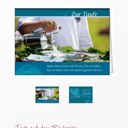
Thomaskarten
Grußkarten
Sortimente
Themen
&
Anlässe
Geburtstag
/
Wünsche
Segenswünsche
Lebensart
Dank
Freundschaft
/
Text auf der Rückseite
Begleitung