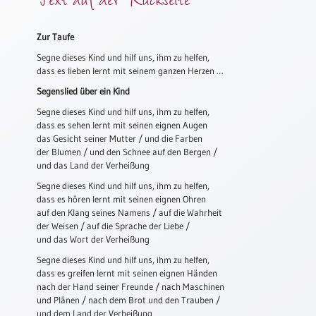
Meditation
/
Zur Taufe
Stille
Zeit
Segne dieses Kind und hilf uns, ihm zu helfen,
dass es lieben lernt mit seinem ganzen Herzen …
Lyrik
Segenslied über ein Kind
/
Gedichte
Segne dieses Kind und hilf uns, ihm zu helfen,
dass es sehen lernt mit seinen eignen Augen
Psalmen
das Gesicht seiner Mutter / und die Farben
/
der Blumen / und den Schnee auf den Bergen /
Bibel
und das Land der Verheißung
/
Segne dieses Kind und hilf uns, ihm zu helfen,
Gebete
dass es hören lernt mit seinen eignen Ohren
Ermutigung
auf den Klang seines Namens / auf die Wahrheit
der Weisen / auf die Sprache der Liebe /
/
und das Wort der Verheißung
Trost
Segne dieses Kind und hilf uns, ihm zu helfen,
Trauer
dass es greifen lernt mit seinen eignen Händen
Geburt
nach der Hand seiner Freunde / nach Maschinen
/
und Plänen / nach dem Brot und den Trauben /
und dem Land der Verheißung
Taufe