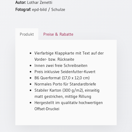
Autor:
Lothar Zenetti
Neutral
Fotograf:
epd-bild / Schulze
Urkunden
Sortimente
Produkt
Preise & Rabatte
Neuerscheinungen
Vierfarbige Klappkarte mit Text auf der
Vorder- bzw. Rückseite
Themen
&
Innen zwei freie Schreibseiten
Anlässe
Preis inklusive Seidenfutter-Kuvert
B6 Querformat (17,0 x 12,0 cm)
Taufe
Normales Porto für Standardbriefe
/
Stabiler Karton (300 g/m2), einseitig
Patenamt
matt gestrichen, mittige Rillung
Hergestellt im qualitativ hochwertigen
Konfirmation
Offset-Druckei
/
Konfirmationsjubiläum
Trauung