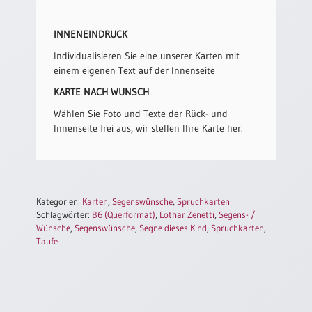
Einzelposter
A3
INNENEINDRUCK
Sortimente
Individualisieren Sie eine unserer Karten mit
einem eigenen Text auf der Innenseite
Hefte
KARTE NACH WUNSCH
Wählen Sie Foto und Texte der Rück- und
Innenseite frei aus, wir stellen Ihre Karte her.
Jahreslosung
Restbestände
Kategorien:
Karten
,
Segenswünsche
,
Spruchkarten
Schlagwörter:
B6 (Querformat)
,
Lothar Zenetti
,
Segens- /
Wünsche
,
Segenswünsche
,
Segne dieses Kind
,
Spruchkarten
,
Restbestände
Taufe
Bücher
Broschüren
Urkundenscheine