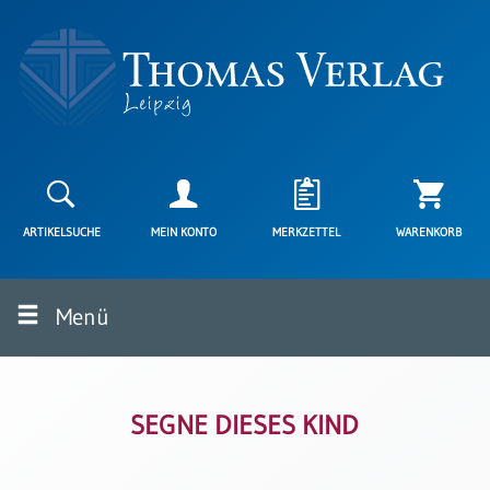
Neuerscheinungen
Karten
ARTIKELSUCHE
MEIN KONTO
MERKZETTEL
WARENKORB
Kartenarten
Neuerscheinungen
Menü
Leipziger
Karten
Trauerkarten
/
Ewigkeitssonntag
SEGNE DIESES KIND
Bibelkarten
Spruchkarten