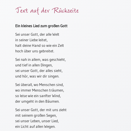
Meditation
Text auf der Rückseite
/
Stille
Zeit
Ein kleines Lied zum großen Gott
Lyrik
Sei unser Gott, der alle Welt
/
in seiner Liebe leitet,
Gedichte
halt deine Hand so wie ein Zelt
hoch über uns gebreitet.
Psalmen
Sei nah in allem, was geschieht,
/
und tief in allen Dingen,
Bibel
sei unser Gott, der alles sieht,
/
und hör, was wir dir singen.
Gebete
Sei überall, wo Menschen sind,
Ermutigung
wo immer Menschen träumen,
/
so leise wie ein sanfter Wind,
Trost
der umgeht in den Bäumen.
Trauer
Sei unser Gott, der mit uns zieht
mit seinem großen Segen,
Geburt
sei unser Leben, unser Lied,
/
ein Licht auf allen Wegen.
Taufe