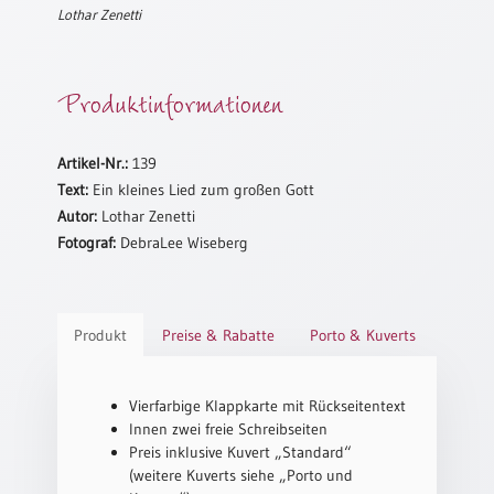
Lothar Zenetti
Schulanfang
/
Kindergeburtstag
Produktinformationen
Konfirmation
/
Firmung
Artikel-Nr.:
139
/
Text:
Ein kleines Lied zum großen Gott
Erstkommunion
Autor:
Lothar Zenetti
Liebe
Fotograf:
DebraLee Wiseberg
/
(Jubel)Hochzeit
Einzug
Produkt
Preise & Rabatte
Porto & Kuverts
Frühjahr
/
Ostern
Vierfarbige Klappkarte mit Rückseitentext
Innen zwei freie Schreibseiten
Weihnachten
Preis inklusive Kuvert „Standard“
/
(weitere Kuverts siehe „Porto und
Jahreswechsel