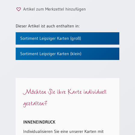
/
Eheschliessung
Artikel zum Merkzettel hinzufügen
/
Hochzeitsjubiläum
Dieser Artikel ist auch enthalten in:
neutrale
Urkunden
Sortiment Leipziger Karten (groß)
Abendmahlszulassung
/
Sortiment Leipziger Karten (klein)
Kirchen(wieder)eintritt
PC-
Urkunden
Möchten Sie ihre Karte individuell
gestalten?
Poster
Neuerscheinungen
INNENEINDRUCK
Einzelposter
A4
Individualisieren Sie eine unserer Karten mit