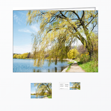
Thomaskarten
Grußkarten
Sortimente
Themen
&
Anlässe
Geburtstag
/
Wünsche
Segenswünsche
Lebensart
Dank
Freundschaft
/
Begleitung