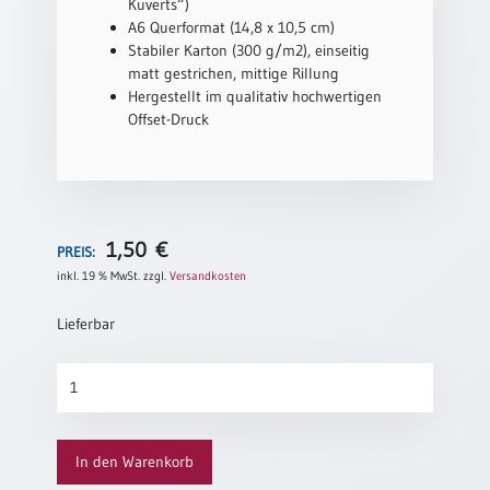
Kuverts“)
Neutral
A6 Querformat (14,8 x 10,5 cm)
Stabiler Karton (300 g/m2), einseitig
matt gestrichen, mittige Rillung
Urkunden
Hergestellt im qualitativ hochwertigen
Offset-Druck
Sortimente
Neuerscheinungen
Themen
&
1,50
€
PREIS:
Anlässe
inkl. 19 % MwSt.
zzgl.
Versandkosten
Taufe
Lieferbar
/
Patenamt
Uferweg
Konfirmation
Menge
/
Konfirmationsjubiläum
In den Warenkorb
Trauung