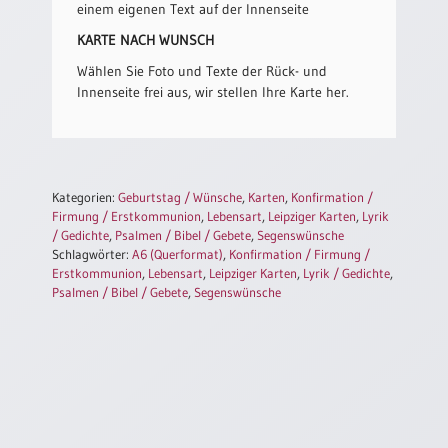
einem eigenen Text auf der Innenseite
Einzelposter
A3
KARTE NACH WUNSCH
Sortimente
Wählen Sie Foto und Texte der Rück- und
Innenseite frei aus, wir stellen Ihre Karte her.
Hefte
Kategorien:
Geburtstag / Wünsche
,
Karten
,
Konfirmation /
Jahreslosung
Firmung / Erstkommunion
,
Lebensart
,
Leipziger Karten
,
Lyrik
/ Gedichte
,
Psalmen / Bibel / Gebete
,
Segenswünsche
Schlagwörter:
A6 (Querformat)
,
Konfirmation / Firmung /
Erstkommunion
,
Lebensart
,
Leipziger Karten
,
Lyrik / Gedichte
,
Restbestände
Psalmen / Bibel / Gebete
,
Segenswünsche
Restbestände
Bücher
Broschüren
Urkundenscheine