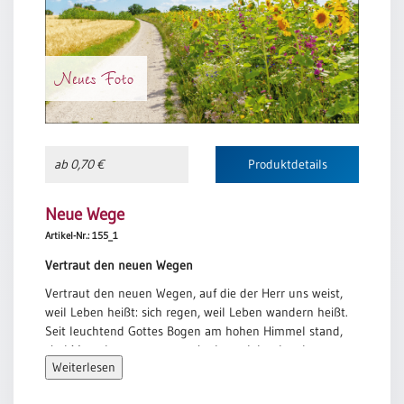
Neues Foto
ab 0,70 €
Produktdetails
Neue Wege
Artikel-Nr.: 155_1
Vertraut den neuen Wegen
Vertraut den neuen Wegen, auf die der Herr uns weist,
weil Leben heißt: sich regen, weil Leben wandern heißt.
Seit leuchtend Gottes Bogen am hohen Himmel stand,
sind Menschen ausgezogen in das gelobte Land.
Weiterlesen
Vertraut den neuen Wegen und wandert in die Zeit!
Gott will, daß ihr ein Segen für seine Erde seid.