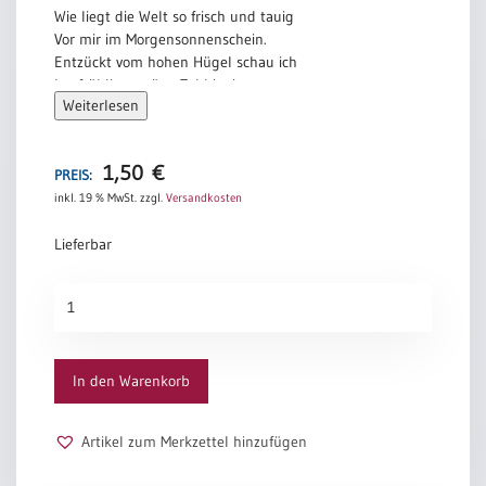
Wie liegt die Welt so frisch und tauig
Vor mir im Morgensonnenschein.
Entzückt vom hohen Hügel schau ich
Ins frühlingsgrüne Tal hinein …
Weiterlesen
Und wird auch mal der Himmel grauer;
Wer voll Vertraun die Welt besieht,
Den freut es, wenn ein Regenschauer
1,50
€
PREIS:
Mit Sturm und Blitz vorüberzieht.
inkl. 19 % MwSt.
zzgl.
Versandkosten
Wilhelm Busch
Lieferbar
Tal
Menge
In den Warenkorb
Artikel zum Merkzettel hinzufügen