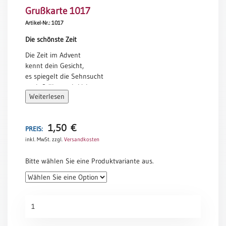
Grußkarte 1017
Meditation
/
Artikel-Nr.: 1017
Stille
Die schönste Zeit
Zeit
Die Zeit im Advent
Lyrik
kennt dein Gesicht,
/
es spiegelt die Sehnsucht
Gedichte
nach Stille, nach Licht.
Psalmen
Weiterlesen
Es ist die Zeit
/
der hellen Kerzen,
Bibel
sie leuchten und trösten
/
1,50
€
die suchenden Herzen.
PREIS:
Gebete
inkl. MwSt.
zzgl.
Versandkosten
Sabine Ulrich
Ermutigung
Bitte wählen Sie eine Produktvariante aus.
/
Trost
Trauer
Grußkarte
Geburt
1017
/
Menge
Taufe