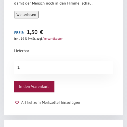
damit der Mensch noch in den Himmel schau,
nachdem die Rose er sah blühn.
Weiterlesen
Reiner Kunze
1,50
€
PREIS:
inkl. 19 % MwSt.
zzgl.
Versandkosten
Lieferbar
Teerose
Menge
In den Warenkorb
Artikel zum Merkzettel hinzufügen