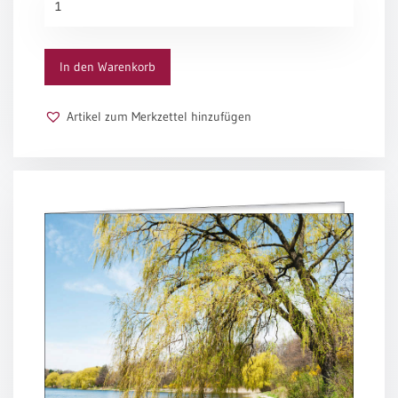
Der Mensch, sein Tag, sein Werk vergeht:
/
Jahr
nur du allein wirst bleiben.
Eheschliessung
Menge
Nur Gottes Jahr währt für und für,
/
drum kehre jeden Tag zu dir,
Hochzeitsjubiläum
In den Warenkorb
weil wir im Winde treiben.
neutrale
Der Mensch ahnt nichts von seiner Frist.
Urkunden
Du aber bleibest, der du bist.
Artikel zum Merkzettel hinzufügen
in Jahren ohne Ende.
Abendmahlszulassung
Wir fahren hin durch deinen Zorn,
/
und doch strömt deiner Gnade Born
Kirchen(wieder)eintritt
in unsre leeren Hände.
Und diese Gaben, Herr, allein
PC-
laß Wert und Maß der Tage sein,
Urkunden
die wir in Schuld verbringen.
Nach ihnen sei die Zeit gezählt;
was wir versäumt, was wir gefehlt,
Poster
darf nicht mehr vor dich dringen.
Der du allein der Ewge heißt
Neuerscheinungen
und Anfang, Ziel und Mitte weißt
Einzelposter
im Fluge unsrer Zeiten:
A4
bleib du uns gnädig zugewandt