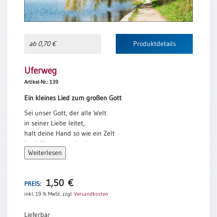
und führe uns an deiner Hand,
Einzelposter
damit wir sicher schreiten!
A3
Jochen Klepper
Sortimente
ab 0,70 €
Produktdetails
Hefte
Uferweg
Artikel-Nr.: 139
Ein kleines Lied zum großen Gott
Jahreslosung
Sei unser Gott, der alle Welt
in seiner Liebe leitet,
halt deine Hand so wie ein Zelt
Restbestände
hoch über uns gebreitet.
Weiterlesen
Sei nah in allem, was geschieht,
Restbestände
und tief in allen Dingen,
sei unser Gott, der alles sieht,
1,50
€
PREIS:
Bücher
und hör, was wir dir singen.
inkl. 19 % MwSt.
zzgl.
Versandkosten
Broschüren
Sei überall, wo Menschen sind,
wo immer Menschen träumen,
Urkundenscheine
Lieferbar