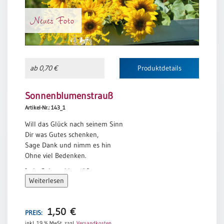
Neues Foto
ab 0,70 €
Produktdetails
Sonnenblumenstrauß
Artikel-Nr.: 143_1
Will das Glück nach seinem Sinn
Dir was Gutes schenken,
Sage Dank und nimm es hin
Ohne viel Bedenken.
Jede Gabe sei begrüßt,
Weiterlesen
Doch vor allen Dingen:
Das, worum du dich bemühst,
Möge dir gelingen.
1,50
€
PREIS:
Wilhelm Busch
inkl. 19 % MwSt.
zzgl.
Versandkosten