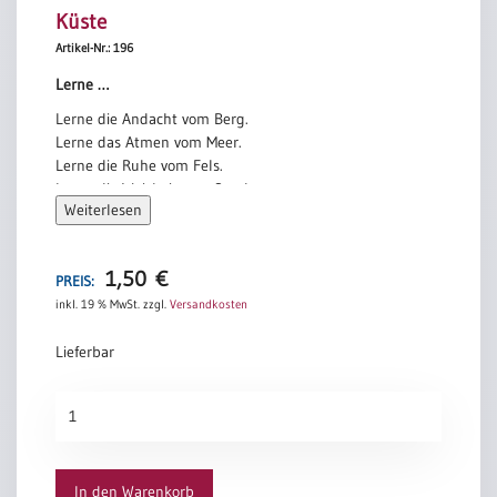
Küste
Artikel-Nr.: 196
Lerne …
Lerne die Andacht vom Berg.
Lerne das Atmen vom Meer.
Lerne die Ruhe vom Fels.
Lerne die Weisheit vom Sand.
Weiterlesen
Lerne die Weisheit.
Jan Śpiewak
1,50
€
PREIS:
inkl. 19 % MwSt.
zzgl.
Versandkosten
Lieferbar
Küste
Menge
In den Warenkorb