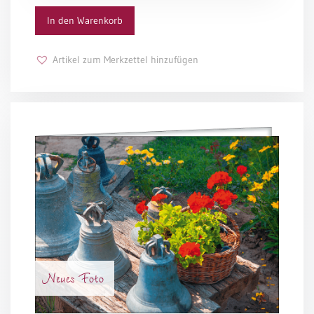
In den Warenkorb
Schulanfang
/
Kindergeburtstag
Artikel zum Merkzettel hinzufügen
Konfirmation
/
Firmung
/
Erstkommunion
Liebe
/
(Jubel)Hochzeit
Einzug
Frühjahr
/
Ostern
Neues Foto
Weihnachten
/
Jahreswechsel