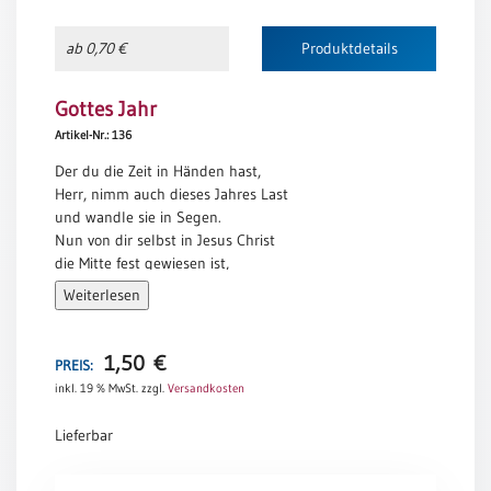
Neutral
ab 0,70 €
Produktdetails
Urkunden
Gottes Jahr
Sortimente
Artikel-Nr.: 136
Neuerscheinungen
Der du die Zeit in Händen hast,
Herr, nimm auch dieses Jahres Last
und wandle sie in Segen.
Themen
Nun von dir selbst in Jesus Christ
&
die Mitte fest gewiesen ist,
Anlässe
führ uns dem Ziel entgegen.
Weiterlesen
Taufe
Da alles, was der Mensch beginnt,
/
vor seinen Augen noch zerrinnt,
Patenamt
1,50
€
sei du selbst der Vollender!
PREIS:
Die Jahre, die du uns geschenkt,
inkl. 19 % MwSt.
zzgl.
Versandkosten
Konfirmation
wenn deine Güte uns nicht lenkt,
/
veralten wie Gewänder.
Lieferbar
Konfirmationsjubiläum
Wer ist hier, der vor dir besteht?
Trauung
Gottes