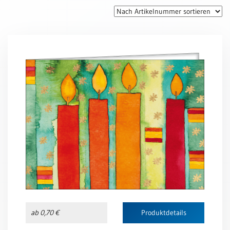
Thomaskarten
Grußkarten
Sortimente
Themen
&
Anlässe
Geburtstag
/
Wünsche
Segenswünsche
Lebensart
Dank
Freundschaft
ab 0,70 €
Produktdetails
/
Begleitung