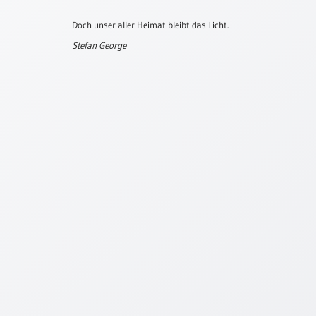
Meditation
Doch unser aller Heimat bleibt das Licht.
/
Stille
Stefan George
Zeit
Lyrik
/
Gedichte
Psalmen
/
Bibel
/
Gebete
Ermutigung
/
Trost
Trauer
Geburt
/
Taufe