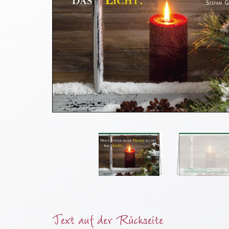
Thomaskarten
Grußkarten
Sortimente
Themen
&
Anlässe
Geburtstag
/
Wünsche
Segenswünsche
Lebensart
Dank
Freundschaft
/
Text auf der Rückseite
Begleitung