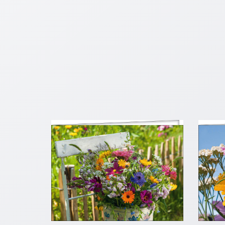
Schulanfang
/
Kindergeburtstag
Konfirmation
/
Firmung
/
Erstkommunion
Liebe
/
(Jubel)Hochzeit
Einzug
Frühjahr
/
Ostern
Weihnachten
/
Jahreswechsel