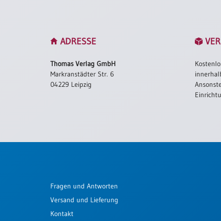
/
Eheschliessung
/
Hochzeitsjubiläum
ADRESSE
VER
neutrale
Urkunden
Thomas Verlag GmbH
Kostenlo
Abendmahlszulassung
Markranstädter Str. 6
innerhal
/
04229 Leipzig
Ansonste
Kirchen(wieder)eintritt
Einricht
PC-
Urkunden
Poster
Fragen und Antworten
Neuerscheinungen
Versand und Lieferung
Einzelposter
A4
Kontakt