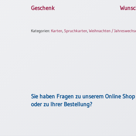
Neutral
Geschenk
Wunsc
Urkunden
Kategorien:
Karten
,
Spruchkarten
,
Weihnachten / Jahreswechs
Sortimente
Neuerscheinungen
Themen
&
Anlässe
Taufe
/
Sie haben Fragen zu unserem Online Shop
Patenamt
oder zu Ihrer Bestellung?
Konfirmation
/
Konfirmationsjubiläum
Trauung