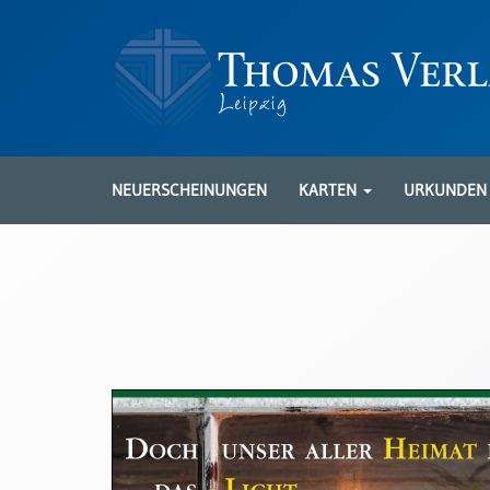
Neuerscheinungen
Karten
NEUERSCHEINUNGEN
KARTEN
URKUNDE
Kartenarten
Neuerscheinungen
Leipziger
Karten
Trauerkarten
/
Ewigkeitssonntag
Bibelkarten
Spruchkarten