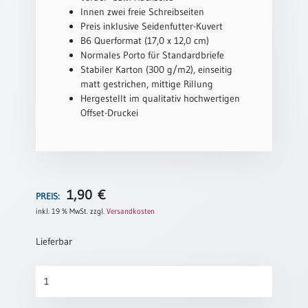
Innen zwei freie Schreibseiten
Schulanfang
Preis inklusive Seidenfutter-Kuvert
/
B6 Querformat (17,0 x 12,0 cm)
Kindergeburtstag
Normales Porto für Standardbriefe
Stabiler Karton (300 g/m2), einseitig
Konfirmation
matt gestrichen, mittige Rillung
/
Hergestellt im qualitativ hochwertigen
Firmung
Offset-Druckei
/
Erstkommunion
Liebe
/
(Jubel)Hochzeit
1,90
€
PREIS:
Einzug
inkl. 19 % MwSt.
zzgl.
Versandkosten
Frühjahr
/
Lieferbar
Ostern
Weihnachten
Fenster
/
(altes
Jahreswechsel
Motiv)