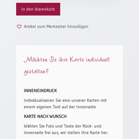
Menge
Neutral
In den Warenkorb
Urkunden
Artikel zum Merkzettel hinzufügen
Sortimente
Neuerscheinungen
Möchten Sie ihre Karte individuell
Themen
gestalten?
&
Anlässe
Taufe
INNENEINDRUCK
/
Individualisieren Sie eine unserer Karten mit
Patenamt
einem eigenen Text auf der Innenseite
Konfirmation
KARTE NACH WUNSCH
/
Konfirmationsjubiläum
Wählen Sie Foto und Texte der Rück- und
Innenseite frei aus, wir stellen Ihre Karte her.
Trauung