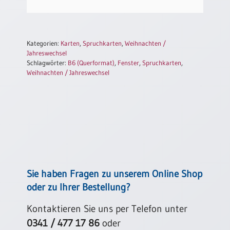
/
Eheschliessung
/
Hochzeitsjubiläum
Kategorien:
Karten
,
Spruchkarten
,
Weihnachten /
neutrale
Jahreswechsel
Urkunden
Schlagwörter:
B6 (Querformat)
,
Fenster
,
Spruchkarten
,
Weihnachten / Jahreswechsel
Abendmahlszulassung
/
Kirchen(wieder)eintritt
PC-
Urkunden
Sie haben Fragen zu unserem Online Shop
Poster
oder zu Ihrer Bestellung?
Neuerscheinungen
Kontaktieren Sie uns per Telefon unter
Einzelposter
A4
0341 / 477 17 86
oder