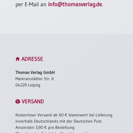
per E-Mail an
info@thomasverlag.de
.
Einzelposter
A3
Sortimente
Hefte
ADRESSE
Jahreslosung
Thomas Verlag GmbH
Markranstädter Str. 6
Restbestände
04229 Leipzig
VERSAND
Restbestände
Bücher
Kostenloser Versand ab 60 € Warenwert bei Lieferung
innerhalb Deutschlands mit der Deutschen Post.
Broschüren
Ansonsten 3,90 € pro Bestellung
Urkundenscheine