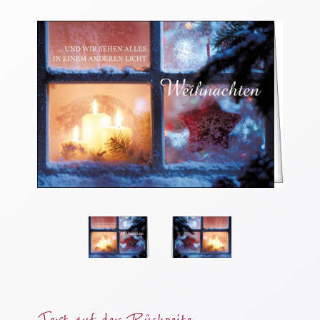
Thomaskarten
Grußkarten
Sortimente
Themen
&
Anlässe
Geburtstag
/
Wünsche
Segenswünsche
Lebensart
Dank
Freundschaft
/
Text auf der Rückseite
Begleitung