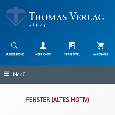
Neuerscheinungen
Karten
ARTIKELSUCHE
MEIN KONTO
MERKZETTEL
WARENKORB
Kartenarten
Neuerscheinungen
Menü
Leipziger
Karten
Trauerkarten
/
Ewigkeitssonntag
FENSTER (ALTES MOTIV)
Bibelkarten
Spruchkarten