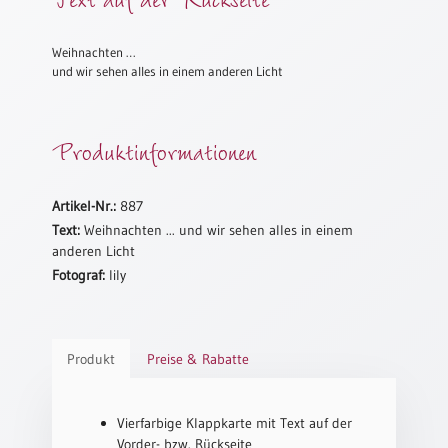
Meditation
/
Weihnachten …
Stille
und wir sehen alles in einem anderen Licht
Zeit
Lyrik
/
Produktinformationen
Gedichte
Psalmen
Artikel-Nr.:
887
/
Bibel
Text:
Weihnachten ... und wir sehen alles in einem
/
anderen Licht
Gebete
Fotograf:
lily
Ermutigung
/
Trost
Produkt
Preise & Rabatte
Trauer
Geburt
Vierfarbige Klappkarte mit Text auf der
/
Vorder- bzw. Rückseite
Taufe