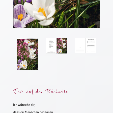
Meditation
/
Stille
Zeit
Lyrik
/
Gedichte
Psalmen
/
Bibel
/
Gebete
Ermutigung
/
Trost
Text auf der Rückseite
Trauer
Geburt
Ich wünsche dir,
/
dass dir Menschen begegnen,
Taufe