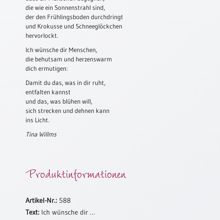
die wie ein Sonnenstrahl sind,
Schulanfang
der den Frühlingsboden durchdringt
/
und Krokusse und Schneeglöckchen
Kindergeburtstag
hervorlockt.
Ich wünsche dir Menschen,
Konfirmation
die behutsam und herzenswarm
/
dich ermutigen:
Firmung
/
Damit du das, was in dir ruht,
Erstkommunion
entfalten kannst
und das, was blühen will,
Liebe
sich strecken und dehnen kann
/
ins Licht.
(Jubel)Hochzeit
Tina Willms
Einzug
Frühjahr
Produktinformationen
/
Ostern
Weihnachten
Artikel-Nr.:
588
/
Text:
Ich wünsche dir …
Jahreswechsel