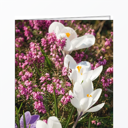
Thomaskarten
Grußkarten
Sortimente
Themen
&
Anlässe
Geburtstag
/
Wünsche
Segenswünsche
Lebensart
Dank
Freundschaft
/
Begleitung