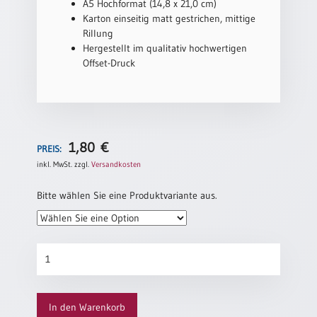
/
A5 Hochformat (14,8 x 21,0 cm)
Eheschliessung
Karton einseitig matt gestrichen, mittige
/
Rillung
Hochzeitsjubiläum
Hergestellt im qualitativ hochwertigen
Offset-Druck
neutrale
Urkunden
Abendmahlszulassung
/
Kirchen(wieder)eintritt
1,80
€
PREIS:
inkl. MwSt.
zzgl.
Versandkosten
PC-
Urkunden
Bitte wählen Sie eine Produktvariante aus.
Poster
Taufurkunde
„Frühlingserwachen“
Neuerscheinungen
Menge
Einzelposter
A4
In den Warenkorb