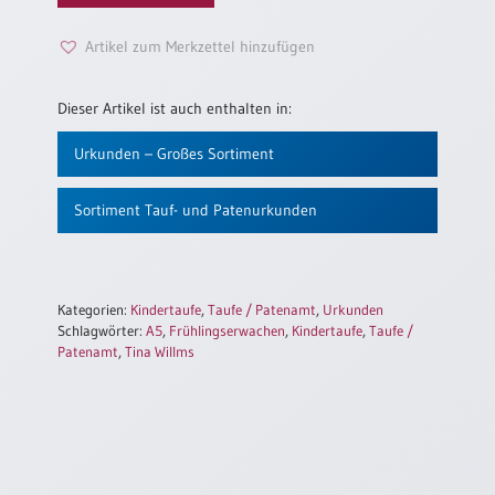
Einzelposter
A3
Artikel zum Merkzettel hinzufügen
Sortimente
Dieser Artikel ist auch enthalten in:
Hefte
Urkunden – Großes Sortiment
Sortiment Tauf- und Patenurkunden
Jahreslosung
Restbestände
Kategorien:
Kindertaufe
,
Taufe / Patenamt
,
Urkunden
Schlagwörter:
A5
,
Frühlingserwachen
,
Kindertaufe
,
Taufe /
Patenamt
,
Tina Willms
Restbestände
Bücher
Broschüren
Urkundenscheine