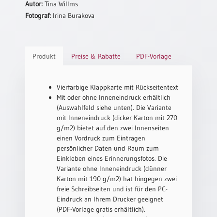
Autor:
Tina Willms
Neutral
Fotograf:
Irina Burakova
Urkunden
Sortimente
Produkt
Preise & Rabatte
PDF-Vorlage
Neuerscheinungen
Vierfarbige Klappkarte mit Rückseitentext
Mit oder ohne Inneneindruck erhältlich
Themen
&
(Auswahlfeld siehe unten). Die Variante
Anlässe
mit Inneneindruck (dicker Karton mit 270
g/m2) bietet auf den zwei Innenseiten
Taufe
einen Vordruck zum Eintragen
/
persönlicher Daten und Raum zum
Patenamt
Einkleben eines Erinnerungsfotos. Die
Variante ohne Inneneindruck (dünner
Konfirmation
Karton mit 190 g/m2) hat hingegen zwei
/
freie Schreibseiten und ist für den PC-
Konfirmationsjubiläum
Eindruck an Ihrem Drucker geeignet
Trauung
(PDF-Vorlage gratis erhältlich).