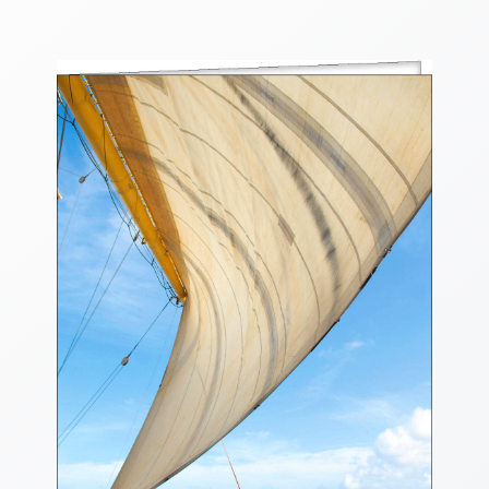
Thomaskarten
Grußkarten
Sortimente
Themen
&
Anlässe
Geburtstag
/
Wünsche
Segenswünsche
Lebensart
Dank
Freundschaft
/
Begleitung