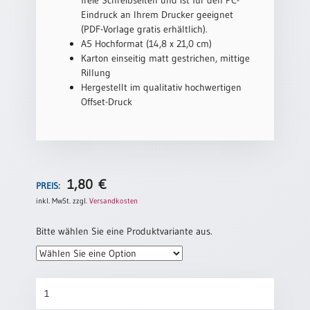
/
Eindruck an Ihrem Drucker geeignet
Eheschliessung
(PDF-Vorlage gratis erhältlich).
/
A5 Hochformat (14,8 x 21,0 cm)
Hochzeitsjubiläum
Karton einseitig matt gestrichen, mittige
neutrale
Rillung
Urkunden
Hergestellt im qualitativ hochwertigen
Offset-Druck
Abendmahlszulassung
/
Kirchen(wieder)eintritt
PC-
1,80
€
PREIS:
Urkunden
inkl. MwSt.
zzgl.
Versandkosten
Bitte wählen Sie eine Produktvariante aus.
Poster
Neuerscheinungen
Taufurkunde
Einzelposter
für
A4