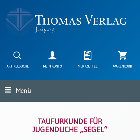
Neuerscheinungen
Karten
ARTIKELSUCHE
MEIN KONTO
MERKZETTEL
WARENKORB
Kartenarten
Neuerscheinungen
Menü
Leipziger
Karten
Trauerkarten
/
Ewigkeitssonntag
TAUFURKUNDE FÜR
JUGENDLICHE „SEGEL“
Bibelkarten
Spruchkarten