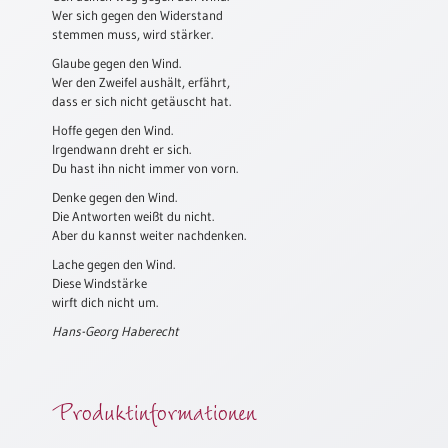
Wer sich gegen den Widerstand
Schulanfang
stemmen muss, wird stärker.
/
Glaube gegen den Wind.
Kindergeburtstag
Wer den Zweifel aushält, erfährt,
dass er sich nicht getäuscht hat.
Konfirmation
/
Hoffe gegen den Wind.
Firmung
Irgendwann dreht er sich.
/
Du hast ihn nicht immer von vorn.
Erstkommunion
Denke gegen den Wind.
Die Antworten weißt du nicht.
Liebe
Aber du kannst weiter nachdenken.
/
(Jubel)Hochzeit
Lache gegen den Wind.
Diese Windstärke
Einzug
wirft dich nicht um.
Frühjahr
Hans-Georg Haberecht
/
Ostern
Weihnachten
Produktinformationen
/
Jahreswechsel