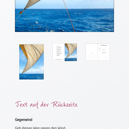
Meditation
/
Stille
Zeit
Lyrik
/
Gedichte
Psalmen
/
Bibel
/
Gebete
Ermutigung
/
Trost
Text auf der Rückseite
Trauer
Geburt
Gegenwind
/
Geh deinen Weg gegen den Wind.
Taufe