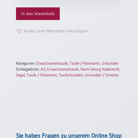
Jugendliche
Einzelposter
„Segel“
A3
In den Warenkorb
Menge
Sortimente
Artikel zum Merkzettel hinzufügen
Hefte
Jahreslosung
Kategorien:
Erwachsenentaufe
,
Taufe / Patenamt
,
Urkunden
Schlagwörter:
A5
,
Erwachsenentaufe
,
Hans-Georg Haberecht
,
Segel
,
Taufe / Patenamt
,
Taufurkunden
,
Urkunden / Scheine
Restbestände
Restbestände
Bücher
Broschüren
Sie haben Fragen zu unserem Online Shop
Urkundenscheine