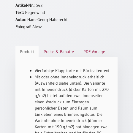
Artikel-Nr.:
543
Neutral
Text:
Gegenwind
Autor:
Hans-Georg Haberecht
Urkunden
Fotograf:
Alvov
Sortimente
Neuerscheinungen
Produkt
Preise & Rabatte
PDF-Vorlage
Themen
&
Vierfarbige Klappkarte mit Rückseitentext
Anlässe
Mit oder ohne Inneneindruck erhältlich
(Auswahlfeld siehe unten). Die Variante
Taufe
mit Inneneindruck (dicker Karton mit 270
/
g/m2) bietet auf den zwei Innenseiten
Patenamt
einen Vordruck zum Eintragen
Konfirmation
persönlicher Daten und Raum zum
/
Einkleben eines Erinnerungsfotos. Die
Konfirmationsjubiläum
Variante ohne Inneneindruck (dünner
Karton mit 190 g/m2) hat hingegen zwei
Trauung
freie Schreibseiten und ist für den PC-