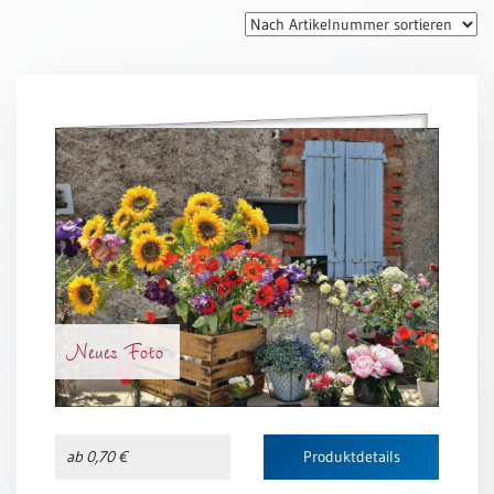
Thomaskarten
Grußkarten
Sortimente
Themen
&
Anlässe
Geburtstag
/
Wünsche
Segenswünsche
Neues Foto
Lebensart
Dank
Freundschaft
ab 0,70 €
Produktdetails
/
Begleitung