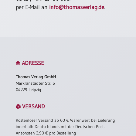
Einzelposter
per E-Mail an
info@thomasverlag.de
.
A3
Sortimente
Hefte
Jahreslosung
ADRESSE
Thomas Verlag GmbH
Markranstädter Str. 6
Restbestände
04229 Leipzig
Restbestände
VERSAND
Bücher
Kostenloser Versand ab 60 € Warenwert bei Lieferung
Broschüren
innerhalb Deutschlands mit der Deutschen Post.
Ansonsten 3,90 € pro Bestellung
Urkundenscheine