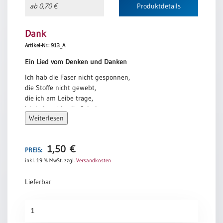
ab 0,70 €
Produktdetails
Neutral
Dank
Urkunden
Artikel-Nr.: 913_A
Sortimente
Ein Lied vom Denken und Danken
Neuerscheinungen
Ich hab die Faser nicht gesponnen,
die Stoffe nicht gewebt,
die ich am Leibe trage,
Themen
ich habe nicht die Schuhe,
&
Weiterlesen
die Schritte nur gemacht.
Anlässe
Ich habe nicht gelernt zu schlachten,
Taufe
zu pflügen und zu säen
1,50
€
PREIS:
/
und bin doch nicht verhungert,
inkl. 19 % MwSt.
zzgl.
Versandkosten
Patenamt
ich kann nicht Trauben keltern
und trinke doch den Wein.
Konfirmation
Lieferbar
/
Ich hab die Städte nicht entworfen,
Konfirmationsjubiläum
die Häuser nicht gebaut,
Dank
und doch hab ich zu wohnen,
Trauung
Menge
ich kann nicht Ziegel brennen