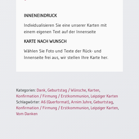
Einzelposter
A3
INNENEINDRUCK
Sortimente
Individualisieren Sie eine unserer Karten mit
einem eigenen Text auf der Innenseite
Hefte
KARTE NACH WUNSCH
Wählen Sie Foto und Texte der Rück- und
Innenseite frei aus, wir stellen Ihre Karte her.
Jahreslosung
Restbestände
Kategorien:
Dank
,
Geburtstag / Wünsche
,
Karten
,
Konfirmation / Firmung / Erstkommunion
,
Leipziger Karten
Schlagwörter:
A6 (Querformat)
,
Arnim Juhre
,
Geburtstag
,
Restbestände
Konfirmation / Firmung / Erstkommunion
,
Leipziger Karten
,
Vom Danken
Bücher
Broschüren
Urkundenscheine