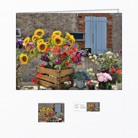
Thomaskarten
Grußkarten
Sortimente
Themen
&
Anlässe
Geburtstag
/
Wünsche
Segenswünsche
Lebensart
Dank
Freundschaft
/
Begleitung