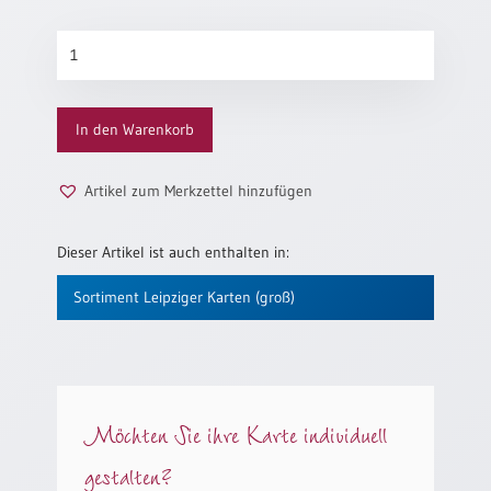
/
Eheschliessung
Vom
/
Danken
Hochzeitsjubiläum
Menge
neutrale
Urkunden
In den Warenkorb
Abendmahlszulassung
/
Artikel zum Merkzettel hinzufügen
Kirchen(wieder)eintritt
Dieser Artikel ist auch enthalten in:
PC-
Sortiment Leipziger Karten (groß)
Urkunden
Poster
Neuerscheinungen
Möchten Sie ihre Karte individuell
Einzelposter
gestalten?
A4