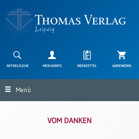
Neuerscheinungen
Karten
ARTIKELSUCHE
MEIN KONTO
MERKZETTEL
WARENKORB
Kartenarten
Neuerscheinungen
Menü
Leipziger
Karten
Trauerkarten
/
Ewigkeitssonntag
VOM DANKEN
Bibelkarten
Spruchkarten