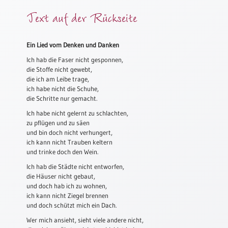
Meditation
Text auf der Rückseite
/
Stille
Zeit
Ein Lied vom Denken und Danken
Lyrik
Ich hab die Faser nicht gesponnen,
/
die Stoffe nicht gewebt,
Gedichte
die ich am Leibe trage,
ich habe nicht die Schuhe,
Psalmen
die Schritte nur gemacht.
/
Ich habe nicht gelernt zu schlachten,
Bibel
zu pflügen und zu säen
/
und bin doch nicht verhungert,
Gebete
ich kann nicht Trauben keltern
und trinke doch den Wein.
Ermutigung
/
Ich hab die Städte nicht entworfen,
Trost
die Häuser nicht gebaut,
und doch hab ich zu wohnen,
Trauer
ich kann nicht Ziegel brennen
und doch schützt mich ein Dach.
Geburt
/
Wer mich ansieht, sieht viele andere nicht,
Taufe