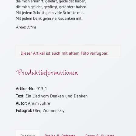
die mich ernährt, gelehrt, gekleidet haben,
die mich geliebt, gepflegt, gefördert haben.
Schulanfang
Mit jedem Schritt gehn viele Schritte mit.
/
Mit jedem Dank gehn viel Gedanken mit.
Kindergeburtstag
Arnim Juhre
Konfirmation
/
Firmung
/
Dieser Artikel ist auch mit altem Foto verfügbar.
Erstkommunion
Liebe
Produktinformationen
/
(Jubel)Hochzeit
Einzug
Artikel-Nr.:
913_1
Text:
Ein Lied vom Denken und Danken
Frühjahr
Autor:
Arnim Juhre
/
Fotograf:
Oleg Znamenskiy
Ostern
Weihnachten
/
Jahreswechsel
Produkt
Preise & Rabatte
Porto & Kuverts