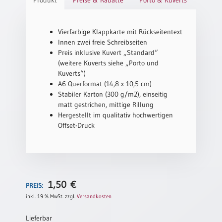
Neutral
Vierfarbige Klappkarte mit Rückseitentext
Urkunden
Innen zwei freie Schreibseiten
Preis inklusive Kuvert „Standard“
Sortimente
(weitere Kuverts siehe „Porto und
Neuerscheinungen
Kuverts“)
A6 Querformat (14,8 x 10,5 cm)
Stabiler Karton (300 g/m2), einseitig
Themen
matt gestrichen, mittige Rillung
&
Hergestellt im qualitativ hochwertigen
Anlässe
Offset-Druck
Taufe
/
Patenamt
Konfirmation
1,50
€
PREIS:
/
inkl. 19 % MwSt.
zzgl.
Versandkosten
Konfirmationsjubiläum
Trauung
Lieferbar