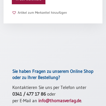
Wer mich ansieht, sieht viele andere nicht,
die mich ernährt, gelehrt, gekleidet haben,
Schulanfang
die mich geliebt, gepflegt, gefördert haben.
/
Artikel zum Merkzettel hinzufügen
Mit jedem Schritt gehn viele Schritte mit.
Kindergeburtstag
Mit jedem Dank gehn viel Gedanken mit.
Konfirmation
Arnim Juhre
/
Firmung
/
Erstkommunion
Liebe
/
(Jubel)Hochzeit
Einzug
Sie haben Fragen zu unserem Online Shop
Frühjahr
oder zu Ihrer Bestellung?
/
Ostern
Kontaktieren Sie uns per Telefon unter
0341 / 477 17 86
oder
Weihnachten
/
per E-Mail an
info@thomasverlag.de
.
Jahreswechsel