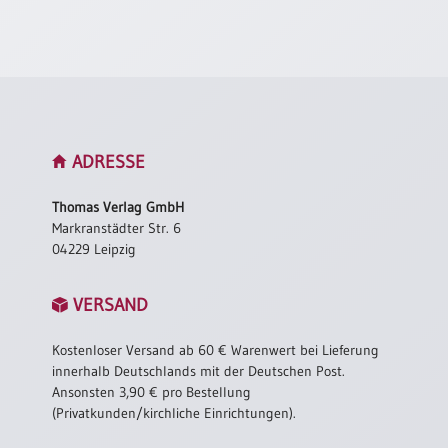
Neutral
Urkunden
Sortimente
Neuerscheinungen
ADRESSE
Themen
Thomas Verlag GmbH
&
Markranstädter Str. 6
Anlässe
04229 Leipzig
Taufe
VERSAND
/
Patenamt
Kostenloser Versand ab 60 € Warenwert bei Lieferung
Konfirmation
innerhalb Deutschlands mit der Deutschen Post.
/
Ansonsten 3,90 € pro Bestellung
Konfirmationsjubiläum
(Privatkunden/kirchliche Einrichtungen).
Trauung