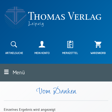
Neuerscheinungen
Karten
ARTIKELSUCHE
MEIN KONTO
MERKZETTEL
WARENKORB
Kartenarten
Neuerscheinungen
Menü
Leipziger
Karten
Trauerkarten
Vom Danken
/
Ewigkeitssonntag
Bibelkarten
Einzelnes Ergebnis wird angezeigt
Spruchkarten