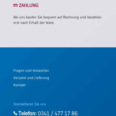
/
ZAHLUNG
Eheschliessung
/
Hochzeitsjubiläum
Bei uns kaufen Sie bequem auf Rechnung und bezahlen
erst nach Erhalt der Ware.
neutrale
Urkunden
Abendmahlszulassung
/
Kirchen(wieder)eintritt
PC-
Fragen und Antworten
Urkunden
Versand und Lieferung
Kontakt
Poster
Neuerscheinungen
Kontaktieren Sie uns
Einzelposter
A4
Telefon:
0341 / 477 17 86