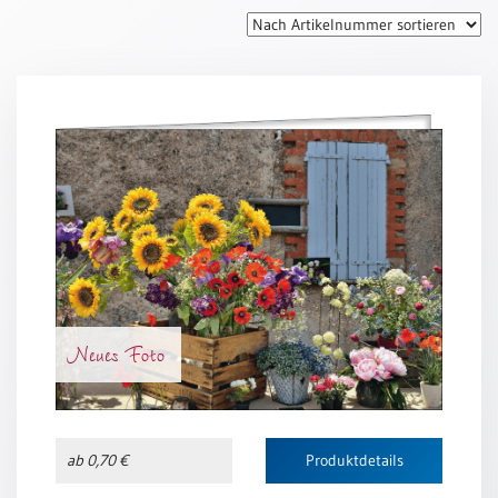
Thomaskarten
Grußkarten
Sortimente
Themen
&
Anlässe
Geburtstag
/
Wünsche
Segenswünsche
Neues Foto
Lebensart
Dank
Freundschaft
ab 0,70 €
Produktdetails
/
Begleitung