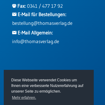
Einzelposter
Fax:
0341 / 477 17 92
A3
E-Mail für Bestellungen:
Sortimente
bestellung@thomasverlag.de
Hefte
E-Mail Allgemein:
info@thomasverlag.de
Jahreslosung
Restbestände
© 2026 - Thomas Verlag GmbH
Diese Webseite verwendet Cookies um
Restbestände
Ihnen eine verbesserte Nutzererfahrung auf
Bücher
unserer Seite zu ermöglichen.
Broschüren
Mehr erfahren.
Urkundenscheine
Impressum
AGB
Datenschutz