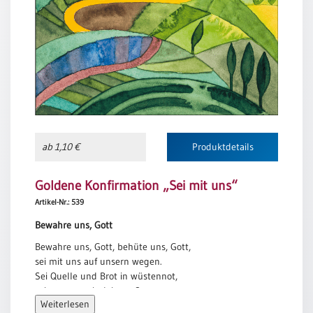
Meditation
/
Stille
Zeit
Lyrik
/
Gedichte
Psalmen
/
ab 1,10 €
Produktdetails
Bibel
/
Goldene Konfirmation „Sei mit uns“
Gebete
Artikel-Nr.: 539
Ermutigung
/
Bewahre uns, Gott
Trost
Bewahre uns, Gott, behüte uns, Gott,
Trauer
sei mit uns auf unsern wegen.
Sei Quelle und Brot in wüstennot,
Geburt
sei um uns mit deinem Segen.
/
Weiterlesen
Taufe
Bewahre uns, Gott, behüte uns, Gott,