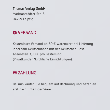
/
Eheschliessung
Thomas Verlag GmbH
/
Markranstädter Str. 6
Hochzeitsjubiläum
04229 Leipzig
neutrale
Urkunden
VERSAND
Abendmahlszulassung
/
Kostenloser Versand ab 60 € Warenwert bei Lieferung
Kirchen(wieder)eintritt
innerhalb Deutschlands mit der Deutschen Post.
Ansonsten 3,90 € pro Bestellung
(Privatkunden/kirchliche Einrichtungen).
PC-
Urkunden
ZAHLUNG
Bei uns kaufen Sie bequem auf Rechnung und bezahlen
Poster
erst nach Erhalt der Ware.
Neuerscheinungen
Einzelposter
A4