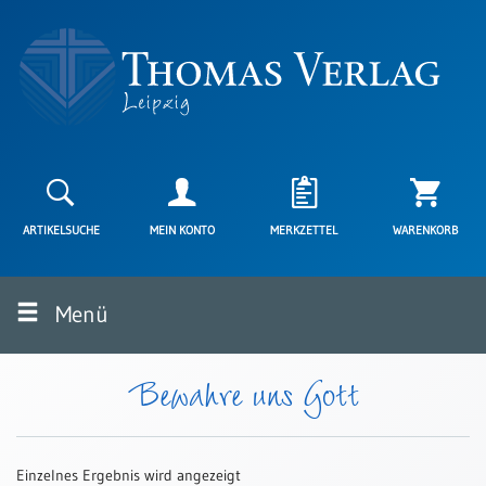
Neuerscheinungen
Karten
ARTIKELSUCHE
MEIN KONTO
MERKZETTEL
WARENKORB
Kartenarten
Neuerscheinungen
Menü
Leipziger
Karten
Trauerkarten
Bewahre uns Gott
/
Ewigkeitssonntag
Bibelkarten
Einzelnes Ergebnis wird angezeigt
Spruchkarten