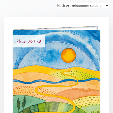
Thomaskarten
Grußkarten
Sortimente
Themen
Neuer Artikel
&
Anlässe
Geburtstag
/
Wünsche
Segenswünsche
Lebensart
Dank
Freundschaft
/
Begleitung