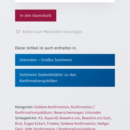
„Sei
Einzelposter
mit
A3
In den Warenkorb
uns“
Sortimente
Menge
Artikel zum Merkzettel hinzufügen
Hefte
Dieser Artikel ist auch enthalten in:
Jahreslosung
Urkunden – Großes Sortiment
Sortiment Gedenkblätter zu den
Restbestände
Konfirmationsjubiläen
Restbestände
Kategorien:
Goldene Konfirmation
,
Konfirmation /
Bücher
Konfirmationsjubiläum
,
Neuerscheinungen
,
Urkunden
Schlagwörter:
A5
,
Aquarell
,
Bewahre uns
,
Bewahre uns Gott
,
Broschüren
Brot
,
Eugen Eckert
,
Frieden
,
Goldene Konfirmation
,
Heiliger
Urkundenscheine
Geist
,
Hilfe
,
Konfirmation / Konfirmationsjubiläum
,