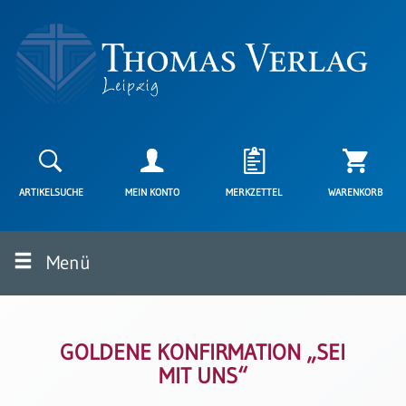
Neuerscheinungen
Karten
ARTIKELSUCHE
MEIN KONTO
MERKZETTEL
WARENKORB
Kartenarten
Neuerscheinungen
Menü
Leipziger
Karten
Trauerkarten
/
Ewigkeitssonntag
GOLDENE KONFIRMATION „SEI
MIT UNS“
Bibelkarten
Spruchkarten