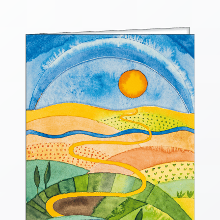
Thomaskarten
Grußkarten
Sortimente
Themen
&
Anlässe
Geburtstag
/
Wünsche
Segenswünsche
Lebensart
Dank
Freundschaft
/
Begleitung