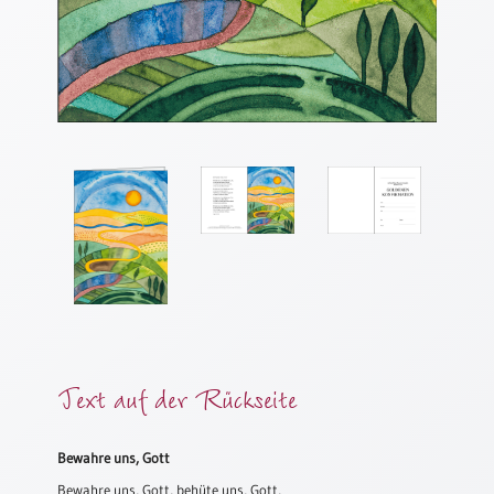
Meditation
/
Stille
Zeit
Lyrik
/
Gedichte
Psalmen
/
Bibel
/
Gebete
Ermutigung
/
Trost
Text auf der Rückseite
Trauer
Geburt
Bewahre uns, Gott
/
Bewahre uns, Gott, behüte uns, Gott,
Taufe