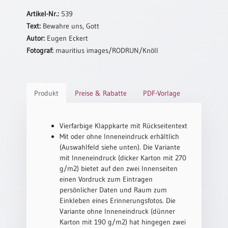
Neutral
Artikel-Nr.:
539
Text:
Bewahre uns, Gott
Autor:
Eugen Eckert
Urkunden
Fotograf:
mauritius images/RODRUN/Knöll
Sortimente
Neuerscheinungen
Produkt
Preise & Rabatte
PDF-Vorlage
Themen
&
Anlässe
Vierfarbige Klappkarte mit Rückseitentext
Mit oder ohne Inneneindruck erhältlich
Taufe
(Auswahlfeld siehe unten). Die Variante
/
mit Inneneindruck (dicker Karton mit 270
Patenamt
g/m2) bietet auf den zwei Innenseiten
einen Vordruck zum Eintragen
Konfirmation
persönlicher Daten und Raum zum
/
Einkleben eines Erinnerungsfotos. Die
Konfirmationsjubiläum
Variante ohne Inneneindruck (dünner
Trauung
Karton mit 190 g/m2) hat hingegen zwei