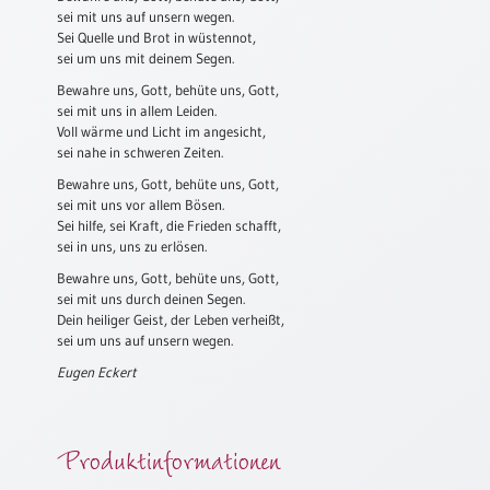
sei mit uns auf unsern wegen.
Schulanfang
Sei Quelle und Brot in wüstennot,
/
sei um uns mit deinem Segen.
Kindergeburtstag
Bewahre uns, Gott, behüte uns, Gott,
sei mit uns in allem Leiden.
Konfirmation
Voll wärme und Licht im angesicht,
/
sei nahe in schweren Zeiten.
Firmung
/
Bewahre uns, Gott, behüte uns, Gott,
Erstkommunion
sei mit uns vor allem Bösen.
Sei hilfe, sei Kraft, die Frieden schafft,
Liebe
sei in uns, uns zu erlösen.
/
Bewahre uns, Gott, behüte uns, Gott,
(Jubel)Hochzeit
sei mit uns durch deinen Segen.
Einzug
Dein heiliger Geist, der Leben verheißt,
sei um uns auf unsern wegen.
Frühjahr
Eugen Eckert
/
Ostern
Weihnachten
Produktinformationen
/
Jahreswechsel