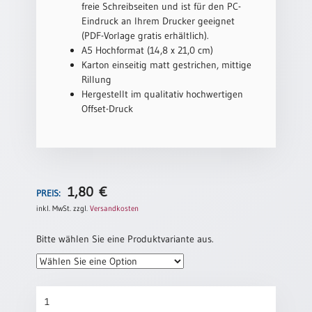
/
freie Schreibseiten und ist für den PC-
Eheschliessung
Eindruck an Ihrem Drucker geeignet
/
(PDF-Vorlage gratis erhältlich).
Hochzeitsjubiläum
A5 Hochformat (14,8 x 21,0 cm)
Karton einseitig matt gestrichen, mittige
neutrale
Rillung
Urkunden
Hergestellt im qualitativ hochwertigen
Abendmahlszulassung
Offset-Druck
/
Kirchen(wieder)eintritt
PC-
1,80
€
Urkunden
PREIS:
inkl. MwSt.
zzgl.
Versandkosten
Bitte wählen Sie eine Produktvariante aus.
Poster
Neuerscheinungen
Einzelposter
Goldene
A4
Konfirmation