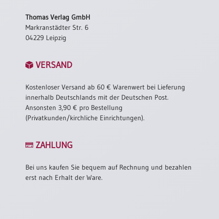
/
Eheschliessung
Thomas Verlag GmbH
/
Markranstädter Str. 6
Hochzeitsjubiläum
04229 Leipzig
neutrale
Urkunden
VERSAND
Abendmahlszulassung
/
Kostenloser Versand ab 60 € Warenwert bei Lieferung
Kirchen(wieder)eintritt
innerhalb Deutschlands mit der Deutschen Post.
Ansonsten 3,90 € pro Bestellung
(Privatkunden/kirchliche Einrichtungen).
PC-
Urkunden
ZAHLUNG
Bei uns kaufen Sie bequem auf Rechnung und bezahlen
Poster
erst nach Erhalt der Ware.
Neuerscheinungen
Einzelposter
A4