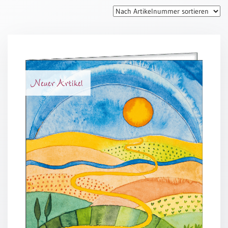
Thomaskarten
Grußkarten
Sortimente
Themen
Neuer Artikel
&
Anlässe
Geburtstag
/
Wünsche
Segenswünsche
Lebensart
Dank
Freundschaft
/
Begleitung