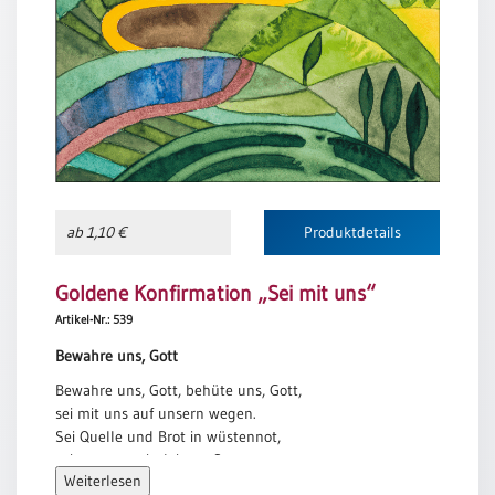
Meditation
/
Stille
Zeit
Lyrik
/
Gedichte
Psalmen
/
ab 1,10 €
Produktdetails
Bibel
/
Goldene Konfirmation „Sei mit uns“
Gebete
Artikel-Nr.: 539
Ermutigung
/
Bewahre uns, Gott
Trost
Bewahre uns, Gott, behüte uns, Gott,
Trauer
sei mit uns auf unsern wegen.
Sei Quelle und Brot in wüstennot,
Geburt
sei um uns mit deinem Segen.
/
Weiterlesen
Taufe
Bewahre uns, Gott, behüte uns, Gott,