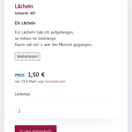
Lächeln
Meditation
/
Artikel-Nr.: 907
Stille
Ein Lächeln
Zeit
Ein Lächeln hab ich aufgefangen,
Lyrik
so mitten im Gedränge.
/
Kaum sah ich´s, war der Mensch gegangen,
Gedichte
verschwunden in der Menge.
Psalmen
Weiterlesen
Doch dieses Lächeln blieb bei mir,
/
es wärmt mich, macht mich heiter.
Bibel
Als Gruß schick ich es nun zu dir,
/
1,50
€
schenk du es fröhlich weiter.
PREIS:
Gebete
inkl. 19 % MwSt.
zzgl.
Versandkosten
Anita Menger
Ermutigung
Lieferbar
/
Trost
Lächeln
Trauer
Menge
Geburt
/
In den Warenkorb
Taufe