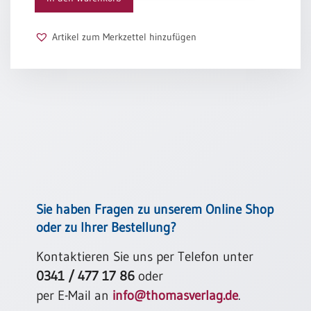
Schulanfang
/
Artikel zum Merkzettel hinzufügen
Kindergeburtstag
Konfirmation
/
Firmung
/
Erstkommunion
Liebe
/
(Jubel)Hochzeit
Einzug
Sie haben Fragen zu unserem Online Shop
Frühjahr
oder zu Ihrer Bestellung?
/
Ostern
Kontaktieren Sie uns per Telefon unter
0341 / 477 17 86
oder
Weihnachten
/
per E-Mail an
info@thomasverlag.de
.
Jahreswechsel