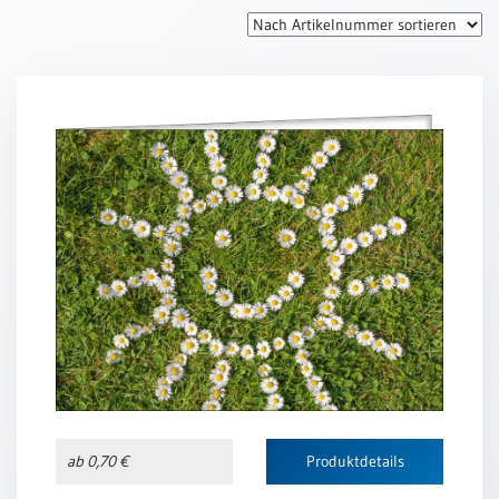
Thomaskarten
Grußkarten
Sortimente
Themen
&
Anlässe
Geburtstag
/
Wünsche
Segenswünsche
Lebensart
Dank
Freundschaft
ab 0,70 €
Produktdetails
/
Begleitung