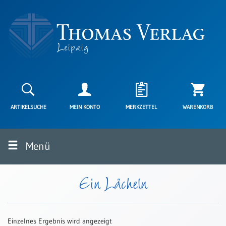
Neuerscheinungen
Karten
ARTIKELSUCHE
MEIN KONTO
MERKZETTEL
WARENKORB
Kartenarten
Neuerscheinungen
Menü
Leipziger
Karten
Trauerkarten
Ein Lächeln
/
Ewigkeitssonntag
Bibelkarten
Einzelnes Ergebnis wird angezeigt
Spruchkarten