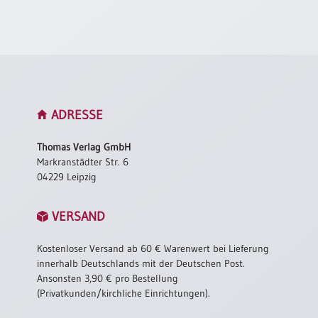
Neutral
Urkunden
Sortimente
Neuerscheinungen
ADRESSE
Themen
Thomas Verlag GmbH
&
Markranstädter Str. 6
Anlässe
04229 Leipzig
Taufe
VERSAND
/
Patenamt
Kostenloser Versand ab 60 € Warenwert bei Lieferung
Konfirmation
innerhalb Deutschlands mit der Deutschen Post.
/
Ansonsten 3,90 € pro Bestellung
Konfirmationsjubiläum
(Privatkunden/kirchliche Einrichtungen).
Trauung