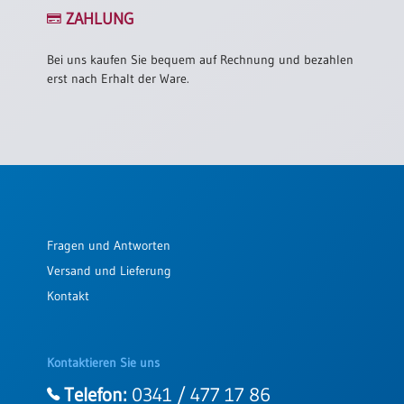
/
ZAHLUNG
Eheschliessung
/
Hochzeitsjubiläum
Bei uns kaufen Sie bequem auf Rechnung und bezahlen
erst nach Erhalt der Ware.
neutrale
Urkunden
Abendmahlszulassung
/
Kirchen(wieder)eintritt
PC-
Fragen und Antworten
Urkunden
Versand und Lieferung
Kontakt
Poster
Neuerscheinungen
Kontaktieren Sie uns
Einzelposter
A4
Telefon:
0341 / 477 17 86