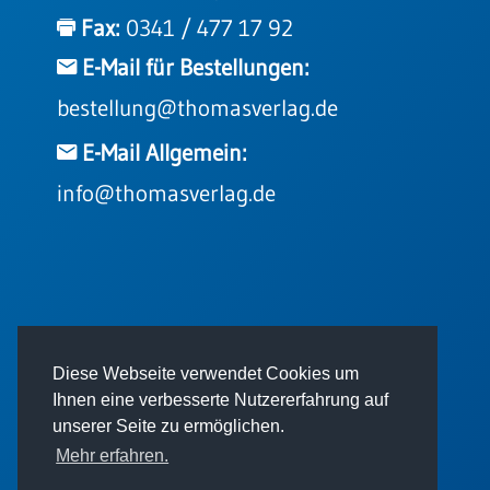
Einzelposter
Fax:
0341 / 477 17 92
A3
E-Mail für Bestellungen:
Sortimente
bestellung@thomasverlag.de
Hefte
E-Mail Allgemein:
info@thomasverlag.de
Jahreslosung
Restbestände
© 2026 - Thomas Verlag GmbH
Diese Webseite verwendet Cookies um
Restbestände
Ihnen eine verbesserte Nutzererfahrung auf
Bücher
unserer Seite zu ermöglichen.
Broschüren
Mehr erfahren.
Urkundenscheine
Impressum
AGB
Datenschutz