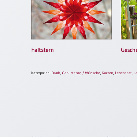
Neutral
Urkunden
Sortimente
Neuerscheinungen
Faltstern
Gesch
Themen
&
Kategorien:
Dank
,
Geburtstag / Wünsche
,
Karten
,
Lebensart
,
Le
Anlässe
Taufe
/
Patenamt
Konfirmation
/
Konfirmationsjubiläum
Trauung