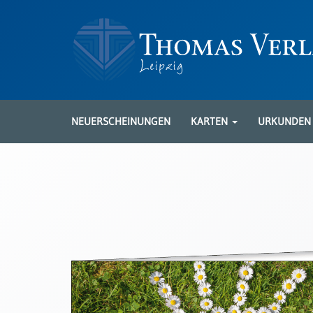
Neuerscheinungen
Karten
NEUERSCHEINUNGEN
KARTEN
URKUNDE
Kartenarten
Neuerscheinungen
Leipziger
Karten
Trauerkarten
/
Ewigkeitssonntag
Bibelkarten
Spruchkarten