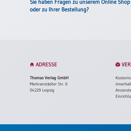
/
Sie haben Fragen zu unserem Online Shop
Eheschliessung
oder zu Ihrer Bestellung?
/
Hochzeitsjubiläum
neutrale
Urkunden
Abendmahlszulassung
/
Kirchen(wieder)eintritt
ADRESSE
VER
PC-
Thomas Verlag GmbH
Kostenlo
Urkunden
Markranstädter Str. 6
innerhal
04229 Leipzig
Ansonste
Einricht
Poster
Neuerscheinungen
Einzelposter
A4