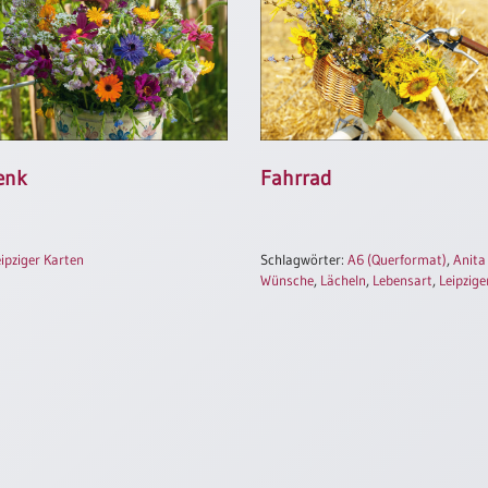
enk
Fahrrad
ipziger Karten
Schlagwörter:
A6 (Querformat)
,
Anita
Wünsche
,
Lächeln
,
Lebensart
,
Leipzige