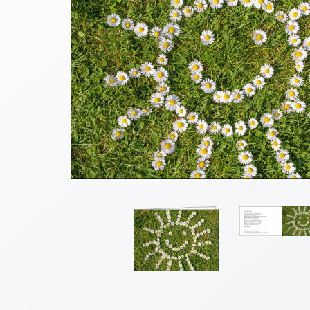
Thomaskarten
Grußkarten
Sortimente
Themen
&
Anlässe
Geburtstag
/
Wünsche
Segenswünsche
Lebensart
Dank
Freundschaft
/
Begleitung