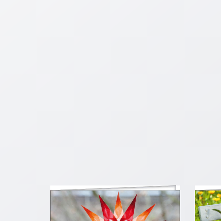
Schulanfang
/
Kindergeburtstag
Konfirmation
/
Firmung
/
Erstkommunion
Liebe
/
(Jubel)Hochzeit
Einzug
Frühjahr
/
Ostern
Weihnachten
/
Jahreswechsel