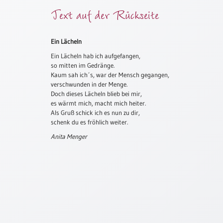
Text auf der Rückseite
Meditation
/
Stille
Zeit
Ein Lächeln
Ein Lächeln hab ich aufgefangen,
Lyrik
so mitten im Gedränge.
/
Kaum sah ich´s, war der Mensch gegangen,
Gedichte
verschwunden in der Menge.
Psalmen
Doch dieses Lächeln blieb bei mir,
/
es wärmt mich, macht mich heiter.
Als Gruß schick ich es nun zu dir,
Bibel
schenk du es fröhlich weiter.
/
Gebete
Anita Menger
Ermutigung
/
Trost
Trauer
Geburt
/
Taufe