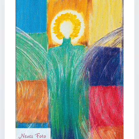
Neutral
Urkunden
Sortimente
Neuerscheinungen
Themen
&
Anlässe
Taufe
/
Patenamt
Konfirmation
/
Konfirmationsjubiläum
Trauung
Neues Foto