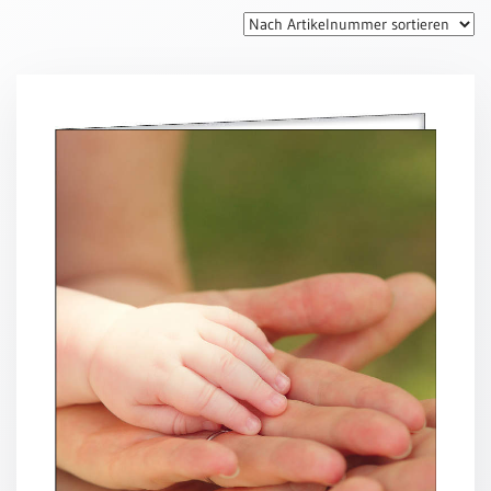
Thomaskarten
Grußkarten
Sortimente
Themen
&
Anlässe
Geburtstag
/
Wünsche
Segenswünsche
Lebensart
Dank
Freundschaft
/
Begleitung