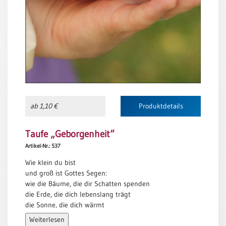
Meditation
/
Stille
Zeit
Lyrik
/
Gedichte
Psalmen
/
ab 1,10 €
Produktdetails
Bibel
/
Taufe „Geborgenheit“
Gebete
Artikel-Nr.: 537
Ermutigung
/
Wie klein du bist
Trost
und groß ist Gottes Segen:
wie die Bäume, die dir Schatten spenden
Trauer
die Erde, die dich lebenslang trägt
Geburt
die Sonne, die dich wärmt
/
das All, das dich umgibt
Weiterlesen
Taufe