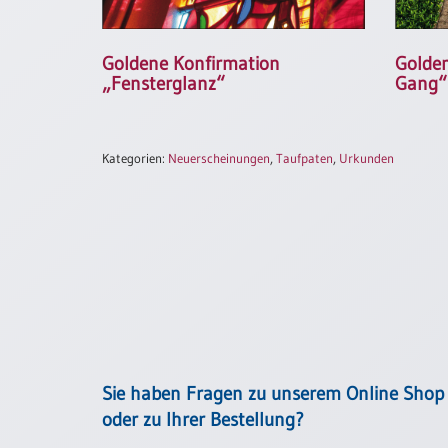
Einzelposter
A3
Goldene Konfirmation
Golden
Sortimente
„Fensterglanz“
Gang“
Hefte
Kategorien:
Neuerscheinungen
,
Taufpaten
,
Urkunden
Jahreslosung
Restbestände
Restbestände
Bücher
Sie haben Fragen zu unserem Online Shop
Broschüren
oder zu Ihrer Bestellung?
Urkundenscheine