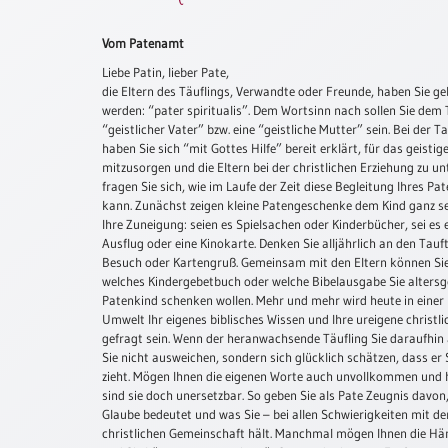
Schulanfang
Vom Patenamt
/
Kindergeburtstag
Liebe Patin, lieber Pate,
die Eltern des Täuflings, Verwandte oder Freunde, haben Sie ge
Konfirmation
werden: “pater spiritualis”. Dem Wortsinn nach sollen Sie dem 
/
“geistlicher Vater” bzw. eine “geistliche Mutter” sein. Bei der Ta
Firmung
haben Sie sich “mit Gottes Hilfe” bereit erklärt, für das geisti
/
mitzusorgen und die Eltern bei der christlichen Erziehung zu un
fragen Sie sich, wie im Laufe der Zeit diese Begleitung Ihres P
Erstkommunion
kann. Zunächst zeigen kleine Patengeschenke dem Kind ganz se
Liebe
Ihre Zuneigung: seien es Spielsachen oder Kinderbücher, sei e
/
Ausflug oder eine Kinokarte. Denken Sie alljährlich an den Tau
(Jubel)Hochzeit
Besuch oder Kartengruß. Gemeinsam mit den Eltern können Si
welches Kindergebetbuch oder welche Bibelausgabe Sie alters
Einzug
Patenkind schenken wollen. Mehr und mehr wird heute in einer 
Umwelt Ihr eigenes biblisches Wissen und Ihre ureigene christl
Frühjahr
gefragt sein. Wenn der heranwachsende Täufling Sie daraufhin 
/
Sie nicht ausweichen, sondern sich glücklich schätzen, dass er 
Ostern
zieht. Mögen Ihnen die eigenen Worte auch unvollkommen und hi
Weihnachten
sind sie doch unersetzbar. So geben Sie als Pate Zeugnis davon
Glaube bedeutet und was Sie – bei allen Schwierigkeiten mit der
/
christlichen Gemeinschaft hält. Manchmal mögen Ihnen die Hä
Jahreswechsel