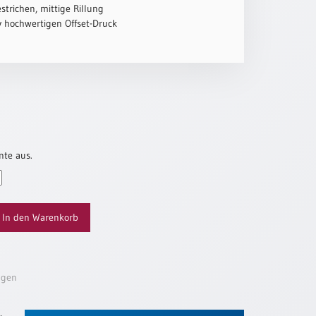
strichen, mittige Rillung
iv hochwertigen Offset-Druck
nte aus.
In den Warenkorb
ügen