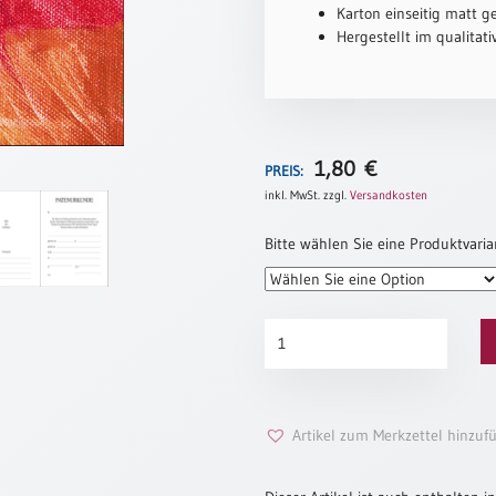
Karton einseitig matt ge
Hergestellt im qualitat
1,80
€
PREIS:
inkl. MwSt.
zzgl.
Versandkosten
Bitte wählen Sie eine Produktvaria
Patenurkunde
„Behütet
sein“
Menge
Artikel zum Merkzettel hinzuf