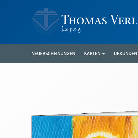
Neuerscheinungen
Karten
NEUERSCHEINUNGEN
KARTEN
URKUNDE
Kartenarten
Neuerscheinungen
Leipziger
Karten
Trauerkarten
/
Ewigkeitssonntag
Bibelkarten
Spruchkarten