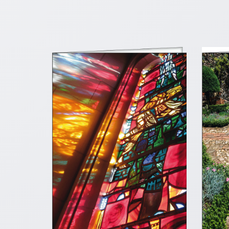
/
Eheschliessung
/
Hochzeitsjubiläum
neutrale
Urkunden
Abendmahlszulassung
/
Kirchen(wieder)eintritt
PC-
Urkunden
Poster
Neuerscheinungen
Einzelposter
A4