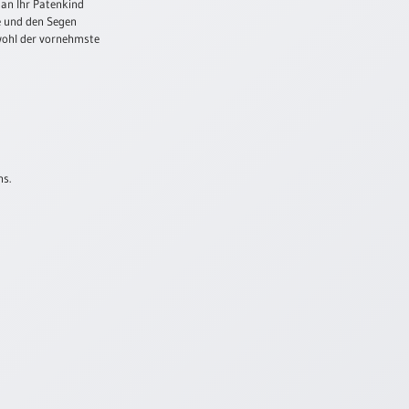
 an Ihr Patenkind
e und den Segen
 wohl der vornehmste
ns.