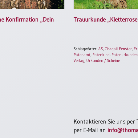
e Konfirmation „Dein
Trauurkunde „Kletterrose
Schlagwörter:
A5
,
Chagall-Fenster
,
Fr
Patenamt
,
Patenkind
,
Patenurkunden
Verlag
,
Urkunden / Scheine
Kontaktieren Sie uns per
per E-Mail an
info@thoma