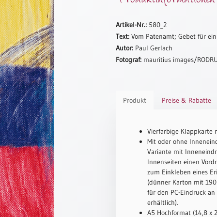
Artikel-Nr.:
580_2
Text:
Vom Patenamt; Gebet für ein
Autor:
Paul Gerlach
Fotograf:
mauritius images/RODR
Produkt
Preise & Rabatte
Vierfarbige Klappkarte 
Mit oder ohne Inneneind
Variante mit Inneneindr
Innenseiten einen Vord
zum Einkleben eines Er
(dünner Karton mit 190 
für den PC-Eindruck an
erhältlich).
A5 Hochformat (14,8 x 