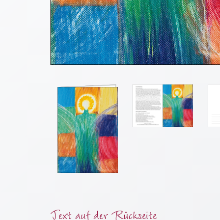
Meditation
/
Stille
Zeit
Lyrik
/
Gedichte
Psalmen
/
Bibel
/
Gebete
Ermutigung
/
Trost
Trauer
Geburt
Text auf der Rückseite
/
Taufe