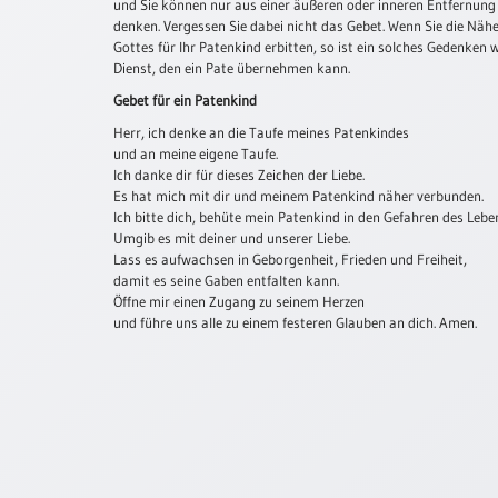
und Sie können nur aus einer äußeren oder inneren Entfernung
Neutral
denken. Vergessen Sie dabei nicht das Gebet. Wenn Sie die Näh
Gottes für Ihr Patenkind erbitten, so ist ein solches Gedenken
Dienst, den ein Pate übernehmen kann.
Urkunden
Gebet für ein Patenkind
Sortimente
Herr, ich denke an die Taufe meines Patenkindes
und an meine eigene Taufe.
Neuerscheinungen
Ich danke dir für dieses Zeichen der Liebe.
Es hat mich mit dir und meinem Patenkind näher verbunden.
Ich bitte dich, behüte mein Patenkind in den Gefahren des Lebe
Themen
Umgib es mit deiner und unserer Liebe.
&
Lass es aufwachsen in Geborgenheit, Frieden und Freiheit,
Anlässe
damit es seine Gaben entfalten kann.
Öffne mir einen Zugang zu seinem Herzen
Taufe
und führe uns alle zu einem festeren Glauben an dich. Amen.
/
Patenamt
Konfirmation
/
Konfirmationsjubiläum
Trauung