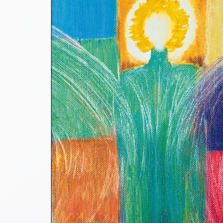
Thomaskarten
Grußkarten
Sortimente
Themen
&
Anlässe
Geburtstag
/
Wünsche
Segenswünsche
Lebensart
Dank
Freundschaft
/
Begleitung