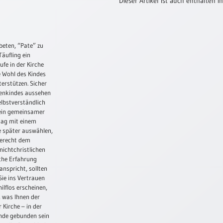
Dieser Artikel ist auch enthalten in
beten, “Pate” zu
Täufling ein
ufe in der Kirche
ge Wohl des Kindes
terstützen. Sicher
atenkindes aussehen
lbstverständlich
s ein gemeinsamer
ftag mit einem
e später auswählen,
gerecht dem
nichtchristlichen
iche Erfahrung
anspricht, sollten
Sie ins Vertrauen
lflos erscheinen,
, was Ihnen der
 Kirche – in der
nde gebunden sein