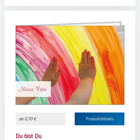
DU bist DU.
Jürgen Werth
Neues Foto
ab 0,70 €
Produktdetails
Du bist Du