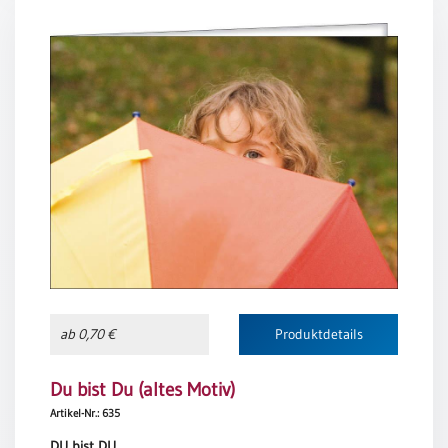
Einzelposter
A3
Sortimente
Hefte
Jahreslosung
Restbestände
ab 0,70 €
Produktdetails
Restbestände
Bücher
Du bist Du (altes Motiv)
Broschüren
Artikel-Nr.: 635
Urkundenscheine
DU bist DU