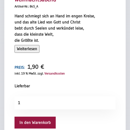
Artikel-Nr.: 845_A
Hand schmiegt sich an Hand im engen Kreise,
und das alte Lied von Gott und Christ
bebt durch Seelen und verkündet leise,
dass die kleinste Welt,
die Größte ist.
Weiterlesen
Joachim Ringelnatz
1,90
€
PREIS:
inkl. 19 % MwSt.
zzgl.
Versandkosten
Lieferbar
Weihnachtsabend
Menge
In den Warenkorb