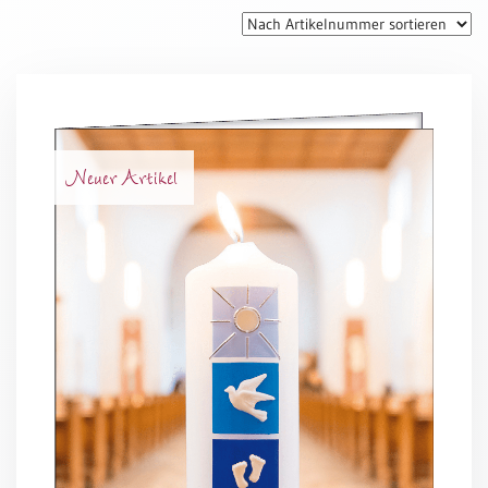
Thomaskarten
Grußkarten
Sortimente
Themen
Neuer Artikel
&
Anlässe
Geburtstag
/
Wünsche
Segenswünsche
Lebensart
Dank
Freundschaft
/
Begleitung