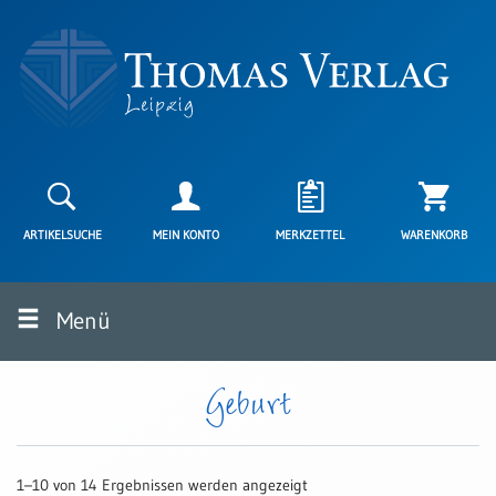
Neuerscheinungen
Karten
ARTIKELSUCHE
MEIN KONTO
MERKZETTEL
WARENKORB
Kartenarten
Neuerscheinungen
Menü
Leipziger
Karten
Trauerkarten
Geburt
/
Ewigkeitssonntag
Bibelkarten
1–10 von 14 Ergebnissen werden angezeigt
Spruchkarten