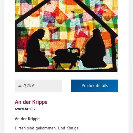
Neutral
Urkunden
Sortimente
Neuerscheinungen
Themen
&
Anlässe
Taufe
ab 0,70 €
Produktdetails
/
Patenamt
An der Krippe
Konfirmation
Artikel-Nr.: 617
/
Konfirmationsjubiläum
An der Krippe
Trauung
Hirten sind gekommen. Und Könige.