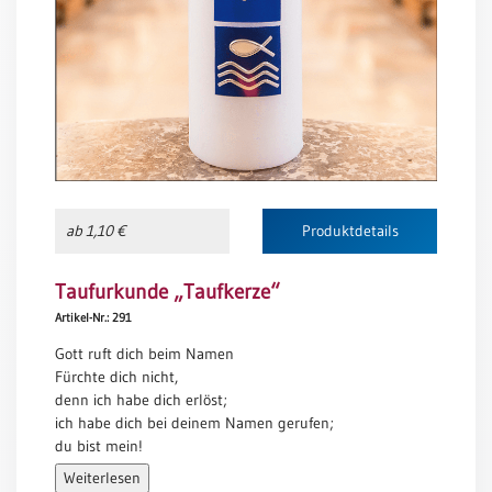
Meditation
/
Stille
Zeit
Lyrik
/
Gedichte
Psalmen
/
ab 1,10 €
Produktdetails
Bibel
/
Taufurkunde „Taufkerze“
Gebete
Artikel-Nr.: 291
Ermutigung
/
Gott ruft dich beim Namen
Trost
Fürchte dich nicht,
denn ich habe dich erlöst;
Trauer
ich habe dich bei deinem Namen gerufen;
Geburt
du bist mein!
/
Jesaja 43,1
Weiterlesen
Taufe