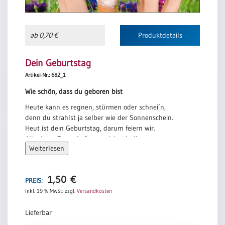
ab 0,70 €
Produktdetails
Dein Geburtstag
Artikel-Nr.: 682_1
Wie schön, dass du geboren bist
Heute kann es regnen, stürmen oder schnei’n,
denn du strahlst ja selber wie der Sonnenschein.
Heut ist dein Geburtstag, darum feiern wir.
Alle deine Freunde freuen sich mit dir …
Weiterlesen
Wie schön, dass du geboren bist, / wir hätten dich sonst
sehr vermisst.
Wie schön, dass wir beisammen sind. / Wir gratulieren
1,50
€
PREIS:
dir, Geburtstagskind.
inkl. 19 % MwSt.
zzgl.
Versandkosten
Unsre guten Wünsche haben ihren Grund:
Bitte bleib noch lange glücklich und gesund.
Lieferbar
Dich so froh zu sehen, ist, was uns gefällt.