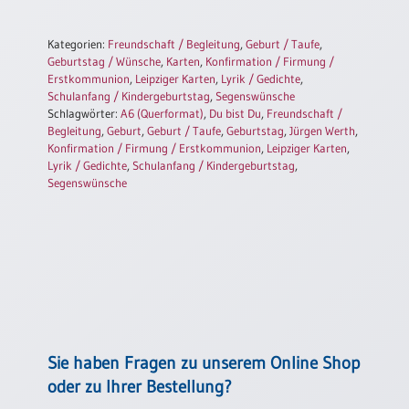
Einzelposter
A3
Kategorien:
Freundschaft / Begleitung
,
Geburt / Taufe
,
Sortimente
Geburtstag / Wünsche
,
Karten
,
Konfirmation / Firmung /
Erstkommunion
,
Leipziger Karten
,
Lyrik / Gedichte
,
Schulanfang / Kindergeburtstag
,
Segenswünsche
Schlagwörter:
A6 (Querformat)
,
Du bist Du
,
Freundschaft /
Hefte
Begleitung
,
Geburt
,
Geburt / Taufe
,
Geburtstag
,
Jürgen Werth
,
Konfirmation / Firmung / Erstkommunion
,
Leipziger Karten
,
Lyrik / Gedichte
,
Schulanfang / Kindergeburtstag
,
Segenswünsche
Jahreslosung
Restbestände
Restbestände
Bücher
Sie haben Fragen zu unserem Online Shop
Broschüren
oder zu Ihrer Bestellung?
Urkundenscheine