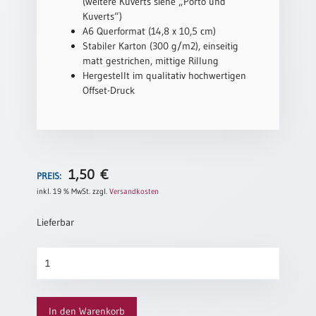
(weitere Kuverts siehe „Porto und
Neutral
Kuverts“)
A6 Querformat (14,8 x 10,5 cm)
Stabiler Karton (300 g/m2), einseitig
Urkunden
matt gestrichen, mittige Rillung
Hergestellt im qualitativ hochwertigen
Sortimente
Offset-Druck
Neuerscheinungen
Themen
&
Anlässe
1,50
€
PREIS:
inkl. 19 % MwSt.
zzgl.
Versandkosten
Taufe
/
Lieferbar
Patenamt
Konfirmation
Du
/
bist
Konfirmationsjubiläum
Du
(altes
Trauung
In den Warenkorb
Motiv)