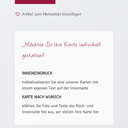
/
Menge
Eheschliessung
/
Artikel zum Merkzettel hinzufügen
Hochzeitsjubiläum
neutrale
Urkunden
Möchten Sie ihre Karte individuell
Abendmahlszulassung
/
gestalten?
Kirchen(wieder)eintritt
PC-
INNENEINDRUCK
Urkunden
Individualisieren Sie eine unserer Karten mit
einem eigenen Text auf der Innenseite
KARTE NACH WUNSCH
Poster
Wählen Sie Foto und Texte der Rück- und
Neuerscheinungen
Innenseite frei aus, wir stellen Ihre Karte her.
Einzelposter
A4