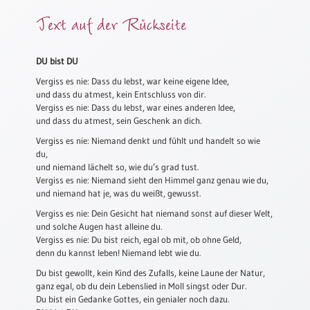
Meditation
Text auf der Rückseite
/
Stille
Zeit
DU bist DU
Lyrik
Vergiss es nie: Dass du lebst, war keine eigene Idee,
/
und dass du atmest, kein Entschluss von dir.
Gedichte
Vergiss es nie: Dass du lebst, war eines anderen Idee,
und dass du atmest, sein Geschenk an dich.
Psalmen
Vergiss es nie: Niemand denkt und fühlt und handelt so wie
/
du,
Bibel
und niemand lächelt so, wie du’s grad tust.
/
Vergiss es nie: Niemand sieht den Himmel ganz genau wie du,
Gebete
und niemand hat je, was du weißt, gewusst.
Ermutigung
Vergiss es nie: Dein Gesicht hat niemand sonst auf dieser Welt,
/
und solche Augen hast alleine du.
Trost
Vergiss es nie: Du bist reich, egal ob mit, ob ohne Geld,
denn du kannst leben! Niemand lebt wie du.
Trauer
Du bist gewollt, kein Kind des Zufalls, keine Laune der Natur,
Geburt
ganz egal, ob du dein Lebenslied in Moll singst oder Dur.
/
Du bist ein Gedanke Gottes, ein genialer noch dazu.
Taufe