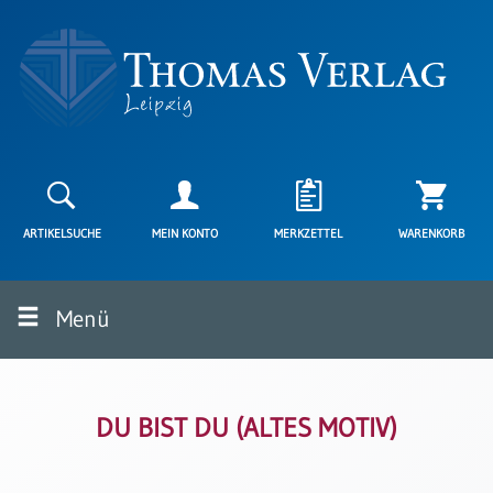
Neuerscheinungen
Karten
ARTIKELSUCHE
MEIN KONTO
MERKZETTEL
WARENKORB
Kartenarten
Neuerscheinungen
Menü
Leipziger
Karten
Trauerkarten
/
Ewigkeitssonntag
DU BIST DU (ALTES MOTIV)
Bibelkarten
Spruchkarten