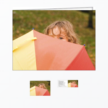
Thomaskarten
Grußkarten
Sortimente
Themen
&
Anlässe
Geburtstag
/
Wünsche
Segenswünsche
Lebensart
Dank
Freundschaft
/
Begleitung