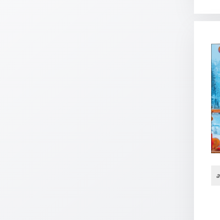
Meditation
/
Stille
Zeit
Lyrik
/
Gedichte
Psalmen
/
Bibel
/
Gebete
Ermutigung
/
Trost
a
Trauer
Geburt
/
Taufe