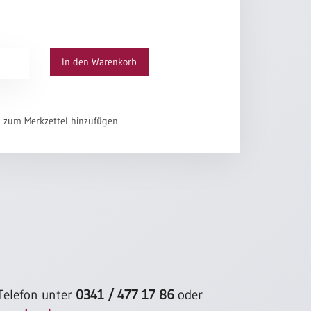
n ist die Zeit
ung
s Tages Frieden werde
s wunderschöner Erde.
In den Warenkorb
ich
el zum Merkzettel hinzufügen
 Telefon unter
0341 / 477 17 86
oder