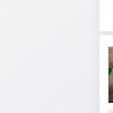
Schulanfang
/
Kindergeburtstag
Konfirmation
/
Firmung
/
Erstkommunion
Liebe
/
(Jubel)Hochzeit
Einzug
Frühjahr
/
Ostern
Weihnachten
/
Jahreswechsel