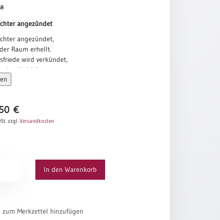
68
Lichter angezündet
ichter angezündet,
jeder Raum erhellt.
sfriede wird verkündet,
s in alle Welt.
sen
cht mit hellem Schein,
erall soll Friede sein.
l
,50
€
St.
zzgl.
Versandkosten
sfriede
In den Warenkorb
el zum Merkzettel hinzufügen