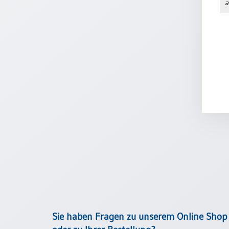
a
Neutral
Urkunden
Sortimente
Neuerscheinungen
Themen
&
Anlässe
Taufe
/
Patenamt
Konfirmation
/
Konfirmationsjubiläum
Sie haben Fragen zu unserem Online Shop
Trauung