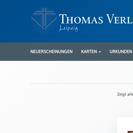
Neuerscheinungen
Karten
NEUERSCHEINUNGEN
KARTEN
URKUNDE
Kartenarten
Neuerscheinungen
Leipziger
Karten
Zeigt al
Trauerkarten
/
Ewigkeitssonntag
Bibelkarten
Spruchkarten