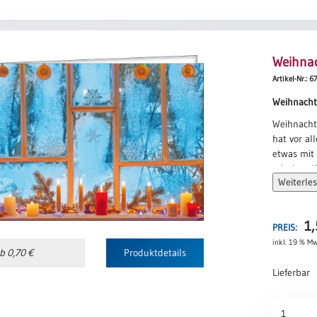
Weihna
Artikel-Nr.: 6
Weihnacht
Weihnach
hat vor al
etwas mit 
mit dem Ki
Weiterle
mit unser
mit dem K
Weihnach
1
PREIS:
hat vor al
inkl. 19 % Mw
etwas mit 
b 0,70 €
Produktdetails
mit Güte 
Lieferbar
mit Zärtli
mit geöff
Weihnach
Weihnach