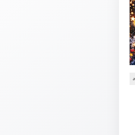
Thomaskarten
Grußkarten
Sortimente
Themen
&
Anlässe
Geburtstag
/
a
Wünsche
Segenswünsche
Lebensart
Dank
Freundschaft
/
Begleitung