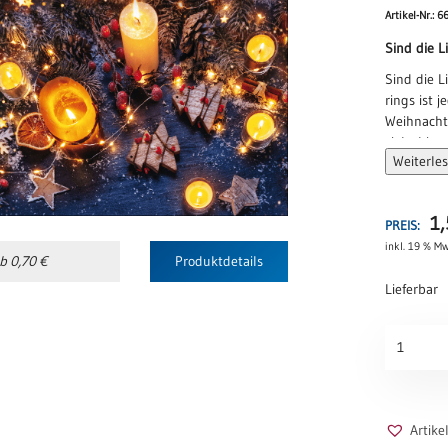
Artikel-Nr.: 6
Sind die 
Sind die L
rings ist 
Weihnacht
zieht hinau
Weiterle
Leuchte Li
überall, üb
Erika Enge
1
PREIS:
inkl. 19 % Mw
b 0,70 €
Produktdetails
Lieferbar
Weihnacht
Menge
Artik