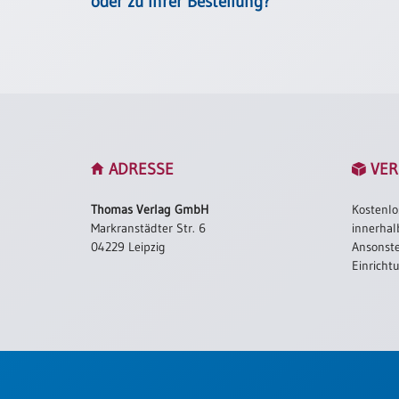
oder zu Ihrer Bestellung?
/
Eheschliessung
/
Hochzeitsjubiläum
neutrale
Urkunden
Abendmahlszulassung
/
ADRESSE
VER
Kirchen(wieder)eintritt
Thomas Verlag GmbH
Kostenlo
PC-
Markranstädter Str. 6
innerhal
Urkunden
04229 Leipzig
Ansonste
Einricht
Poster
Neuerscheinungen
Einzelposter
A4