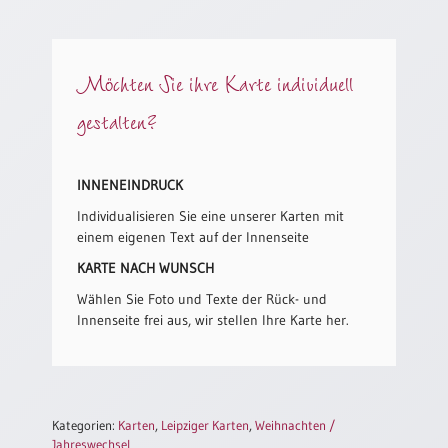
/
Eheschliessung
/
Hochzeitsjubiläum
Möchten Sie ihre Karte individuell
neutrale
gestalten?
Urkunden
Abendmahlszulassung
/
INNENEINDRUCK
Kirchen(wieder)eintritt
Individualisieren Sie eine unserer Karten mit
einem eigenen Text auf der Innenseite
PC-
KARTE NACH WUNSCH
Urkunden
Wählen Sie Foto und Texte der Rück- und
Innenseite frei aus, wir stellen Ihre Karte her.
Poster
Neuerscheinungen
Einzelposter
Kategorien:
Karten
,
Leipziger Karten
,
Weihnachten /
A4
Jahreswechsel