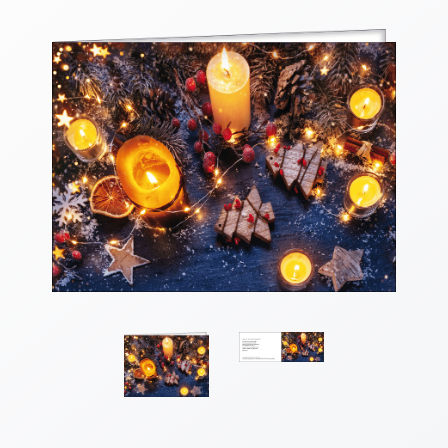
Thomaskarten
Grußkarten
Sortimente
Themen
&
Anlässe
Geburtstag
/
Wünsche
Segenswünsche
Lebensart
Dank
Freundschaft
/
Begleitung