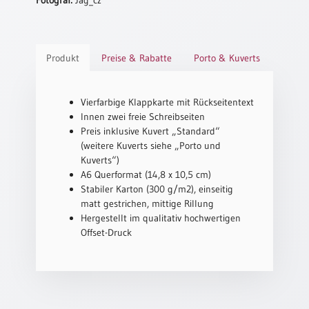
Schulanfang
/
Kindergeburtstag
Produkt
Preise & Rabatte
Porto & Kuverts
Konfirmation
/
Firmung
Vierfarbige Klappkarte mit Rückseitentext
/
Innen zwei freie Schreibseiten
Erstkommunion
Preis inklusive Kuvert „Standard“
(weitere Kuverts siehe „Porto und
Liebe
Kuverts“)
/
A6 Querformat (14,8 x 10,5 cm)
(Jubel)Hochzeit
Stabiler Karton (300 g/m2), einseitig
Einzug
matt gestrichen, mittige Rillung
Hergestellt im qualitativ hochwertigen
Frühjahr
Offset-Druck
/
Ostern
Weihnachten
/
Jahreswechsel