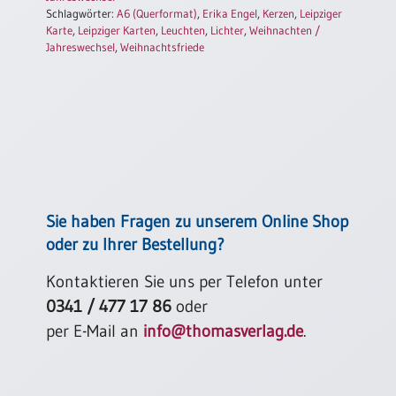
Einzelposter
Schlagwörter:
A6 (Querformat)
,
Erika Engel
,
Kerzen
,
Leipziger
Karte
,
Leipziger Karten
,
Leuchten
,
Lichter
,
Weihnachten /
A3
Jahreswechsel
,
Weihnachtsfriede
Sortimente
Hefte
Jahreslosung
Sie haben Fragen zu unserem Online Shop
oder zu Ihrer Bestellung?
Restbestände
Kontaktieren Sie uns per Telefon unter
0341 / 477 17 86
oder
Restbestände
per E-Mail an
info@thomasverlag.de
.
Bücher
Broschüren
Urkundenscheine