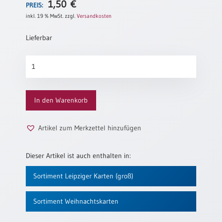
1,50
€
PREIS:
Neutral
inkl. 19 % MwSt.
zzgl.
Versandkosten
Lieferbar
Urkunden
Sortimente
Weihnachtsfriede
Menge
Neuerscheinungen
In den Warenkorb
Themen
&
Anlässe
Artikel zum Merkzettel hinzufügen
Taufe
/
Dieser Artikel ist auch enthalten in:
Patenamt
Sortiment Leipziger Karten (groß)
Konfirmation
/
Konfirmationsjubiläum
Sortiment Weihnachtskarten
Trauung