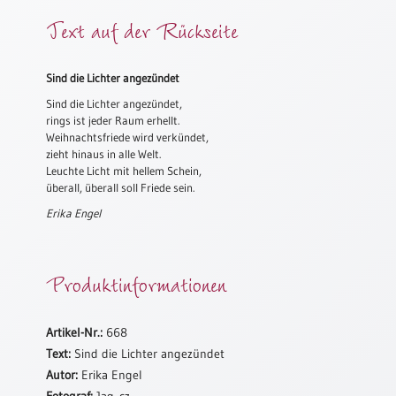
Meditation
Text auf der Rückseite
/
Stille
Zeit
Sind die Lichter angezündet
Lyrik
Sind die Lichter angezündet,
/
rings ist jeder Raum erhellt.
Gedichte
Weihnachtsfriede wird verkündet,
zieht hinaus in alle Welt.
Psalmen
Leuchte Licht mit hellem Schein,
/
überall, überall soll Friede sein.
Bibel
Erika Engel
/
Gebete
Ermutigung
Produktinformationen
/
Trost
Trauer
Artikel-Nr.:
668
Text:
Sind die Lichter angezündet
Geburt
Autor:
Erika Engel
/
Taufe
Fotograf:
Jag_cz