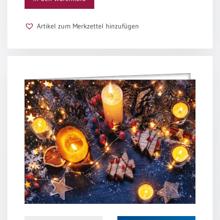
Schulanfang
/
Artikel zum Merkzettel hinzufügen
Kindergeburtstag
Konfirmation
/
Firmung
/
Erstkommunion
Liebe
/
(Jubel)Hochzeit
Einzug
Frühjahr
/
Ostern
Weihnachten
/
Jahreswechsel