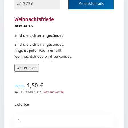
ab 0,70 €
Produktdetails
Neutral
Weihnachtsfriede
Urkunden
Artikel-Nr.: 668
Sortimente
Sind die Lichter angezündet
Neuerscheinungen
Sind die Lichter angezündet,
rings ist jeder Raum erhellt.
Weihnachtsfriede wird verkündet,
Themen
zieht hinaus in alle Welt.
&
Weiterlesen
Leuchte Licht mit hellem Schein,
Anlässe
überall, überall soll Friede sein.
Taufe
Erika Engel
1,50
€
PREIS:
/
inkl. 19 % MwSt.
zzgl.
Versandkosten
Patenamt
Konfirmation
Lieferbar
/
Konfirmationsjubiläum
Weihnachtsfriede
Trauung
Menge