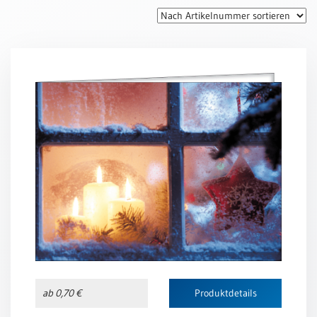
Thomaskarten
Grußkarten
Sortimente
Themen
&
Anlässe
Geburtstag
/
Wünsche
Segenswünsche
Lebensart
Dank
Freundschaft
ab 0,70 €
Produktdetails
/
Begleitung