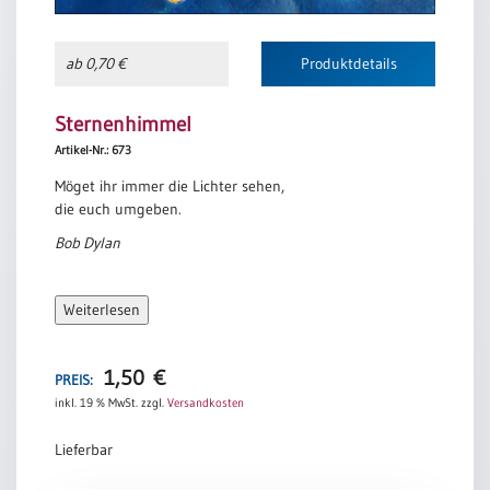
Einzelposter
A3
ab 0,70 €
Produktdetails
Sortimente
Sternenhimmel
Hefte
Artikel-Nr.: 673
Möget ihr immer die Lichter sehen,
die euch umgeben.
Jahreslosung
Bob Dylan
Restbestände
Weiterlesen
1,50
€
Restbestände
PREIS:
inkl. 19 % MwSt.
zzgl.
Versandkosten
Bücher
Lieferbar
Broschüren
Urkundenscheine