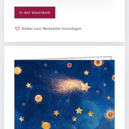
/
Eheschliessung
In den Warenkorb
/
Hochzeitsjubiläum
neutrale
Artikel zum Merkzettel hinzufügen
Urkunden
Abendmahlszulassung
/
Kirchen(wieder)eintritt
PC-
Urkunden
Poster
Neuerscheinungen
Einzelposter
A4