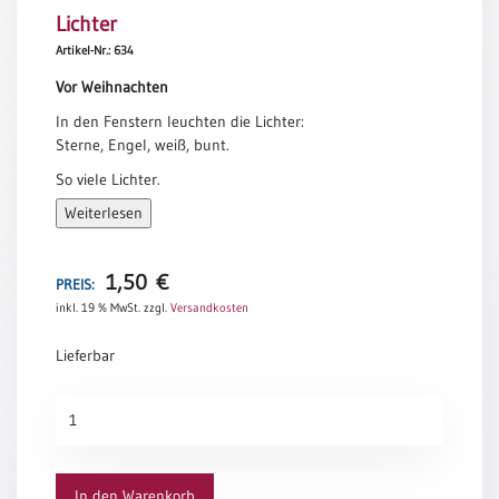
Lichter
Meditation
/
Artikel-Nr.: 634
Stille
Vor Weihnachten
Zeit
In den Fenstern leuchten die Lichter:
Lyrik
Sterne, Engel, weiß, bunt.
/
Gedichte
So viele Lichter.
Kommt eins bei mir an?
Psalmen
Weiterlesen
/
Zuhause lösche ich das Licht
Bibel
und entzünde eine Kerze.
/
1,50
€
PREIS:
Ich denke an Menschen, die ihre Zeit hergeben,
Gebete
inkl. 19 % MwSt.
zzgl.
Versandkosten
ihre Kraft, ihre Gedanken, Liebe und Mitgefühl,
Ermutigung
damit die Welt heller wird.
Lieferbar
/
Tina Willms
Trost
Lichter
Trauer
Menge
Geburt
/
In den Warenkorb
Taufe