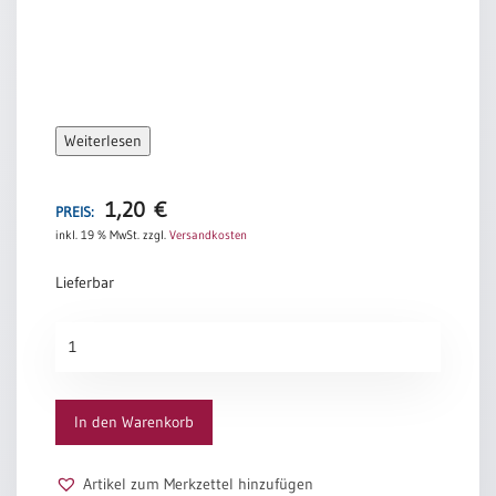
/
Eheschliessung
/
Hochzeitsjubiläum
neutrale
Urkunden
Weiterlesen
Abendmahlszulassung
/
1,20
€
Kirchen(wieder)eintritt
PREIS:
inkl. 19 % MwSt.
zzgl.
Versandkosten
PC-
Lieferbar
Urkunden
Urkunden-
Schein
„Kirchenfenster“
Poster
Menge
Neuerscheinungen
In den Warenkorb
Einzelposter
A4
Artikel zum Merkzettel hinzufügen