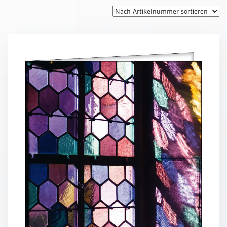
Thomaskarten
Grußkarten
Sortimente
Themen
&
Anlässe
Geburtstag
/
Wünsche
Segenswünsche
Lebensart
Dank
Freundschaft
/
Begleitung