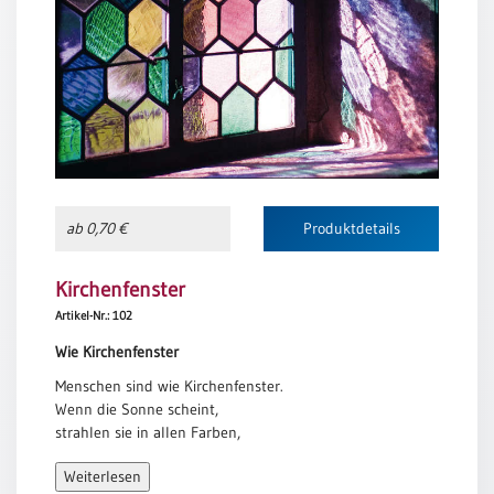
Meditation
/
Stille
Zeit
Lyrik
/
Gedichte
Psalmen
ab 0,70 €
Produktdetails
/
Bibel
/
Kirchenfenster
Gebete
Artikel-Nr.: 102
Ermutigung
Wie Kirchenfenster
/
Trost
Menschen sind wie Kirchenfenster.
Wenn die Sonne scheint,
Trauer
strahlen sie in allen Farben,
Geburt
aber wenn es dunkel wird,
/
Weiterlesen
offenbart sich ihre wahre Schönheit
Taufe