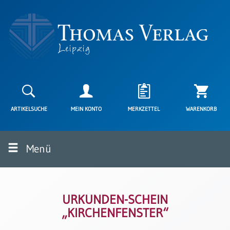
Neuerscheinungen
Karten
ARTIKELSUCHE
MEIN KONTO
MERKZETTEL
WARENKORB
Kartenarten
Neuerscheinungen
Menü
Leipziger
Karten
Trauerkarten
/
Ewigkeitssonntag
URKUNDEN-SCHEIN
„KIRCHENFENSTER“
Bibelkarten
Spruchkarten