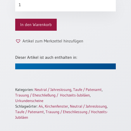
Urkunden-
Neutral
Schein
„Kirchenfenster“
Menge
Urkunden
In den Warenkorb
Sortimente
Artikel zum Merkzettel hinzufügen
Neuerscheinungen
Dieser Artikel ist auch enthalten in:
Themen
&
Anlässe
Taufe
/
Kategorien:
Neutral / Jahreslosung
,
Taufe / Patenamt
,
Patenamt
Trauung / Eheschließung / Hochzeits-Jubiläen
,
Urkundenscheine
Konfirmation
Schlagwörter:
A4
,
Kirchenfenster
,
Neutral / Jahreslosung
,
/
Taufe / Patenamt
,
Trauung / Eheschliessung / Hochzeits-
Konfirmationsjubiläum
Jubiläen
Trauung