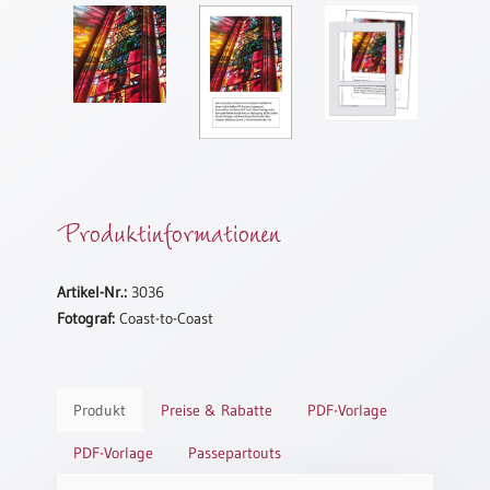
Meditation
/
Stille
Zeit
Lyrik
/
Gedichte
Psalmen
Produktinformationen
/
Bibel
/
Artikel-Nr.:
3036
Gebete
Fotograf:
Coast-to-Coast
Ermutigung
/
Trost
Trauer
Produkt
Preise & Rabatte
PDF-Vorlage
Geburt
PDF-Vorlage
Passepartouts
/
Taufe