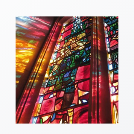
Thomaskarten
Grußkarten
Sortimente
Themen
&
Anlässe
Geburtstag
/
Wünsche
Segenswünsche
Lebensart
Dank
Freundschaft
/
Begleitung