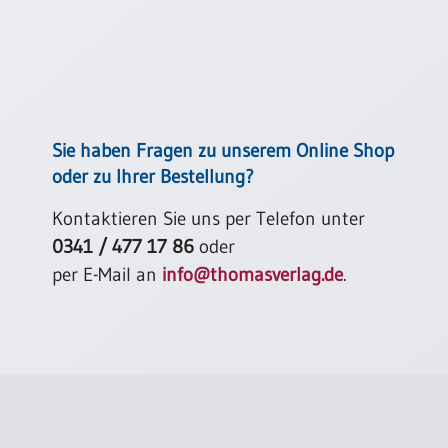
/
Eheschliessung
/
Hochzeitsjubiläum
neutrale
Urkunden
Sie haben Fragen zu unserem Online Shop
Abendmahlszulassung
/
oder zu Ihrer Bestellung?
Kirchen(wieder)eintritt
Kontaktieren Sie uns per Telefon unter
0341 / 477 17 86
oder
PC-
per E-Mail an
info@thomasverlag.de
.
Urkunden
Poster
Neuerscheinungen
Einzelposter
A4