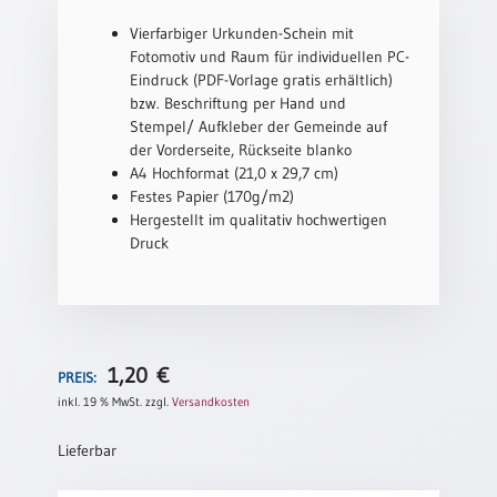
Vierfarbiger Urkunden-Schein mit
Schulanfang
Fotomotiv und Raum für individuellen PC-
/
Eindruck (PDF-Vorlage gratis erhältlich)
Kindergeburtstag
bzw. Beschriftung per Hand und
Konfirmation
Stempel/ Aufkleber der Gemeinde auf
/
der Vorderseite, Rückseite blanko
Firmung
A4 Hochformat (21,0 x 29,7 cm)
/
Festes Papier (170g/m2)
Erstkommunion
Hergestellt im qualitativ hochwertigen
Liebe
Druck
/
(Jubel)Hochzeit
Einzug
Frühjahr
1,20
€
PREIS:
/
inkl. 19 % MwSt.
zzgl.
Versandkosten
Ostern
Weihnachten
Lieferbar
/
Jahreswechsel