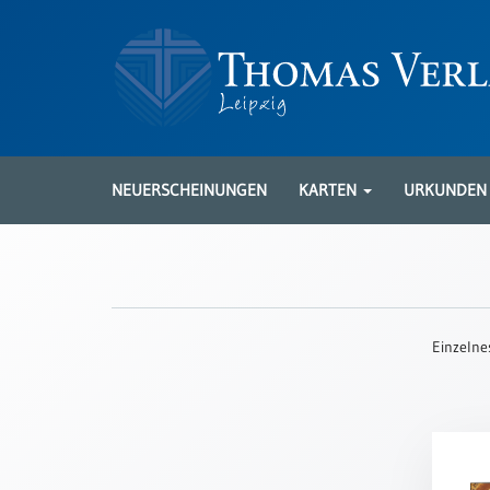
Neuerscheinungen
Karten
NEUERSCHEINUNGEN
KARTEN
URKUNDE
Kartenarten
Neuerscheinungen
Leipziger
Karten
Einzelne
Trauerkarten
/
Ewigkeitssonntag
Bibelkarten
Spruchkarten