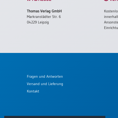
Schulanfang
Thomas Verlag GmbH
Kostenlo
/
Markranstädter Str. 6
innerhal
Kindergeburtstag
04229 Leipzig
Ansonste
Konfirmation
Einricht
/
Firmung
/
Erstkommunion
Liebe
/
(Jubel)Hochzeit
Fragen und Antworten
Einzug
Versand und Lieferung
Frühjahr
/
Kontakt
Ostern
Weihnachten
/
Jahreswechsel