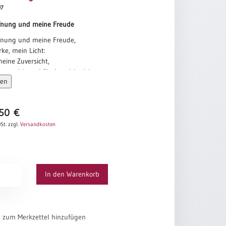
97
fnung und meine Freude
fnung und meine Freude,
ke, mein Licht:
meine Zuversicht,
ertrau ich und fürcht mich nicht,
sen
ertrau ich und fürcht mich nicht.
mmunauté
,50
€
St.
zzgl.
Versandkosten
In den Warenkorb
el zum Merkzettel hinzufügen