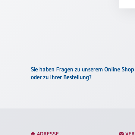
Meditation
/
Stille
Zeit
Lyrik
/
Gedichte
Psalmen
/
Bibel
Sie haben Fragen zu unserem Online Shop
/
oder zu Ihrer Bestellung?
Gebete
Ermutigung
/
Trost
Trauer
Geburt
/
ADRESSE
VER
Taufe