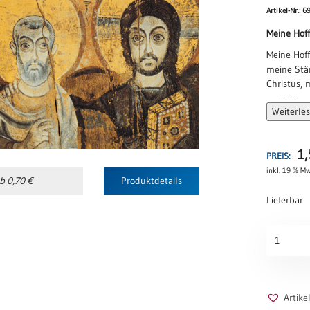
Artikel-Nr.: 6
Meine Hof
Meine Hof
meine Stär
Christus, 
auf dich v
Weiterle
auf dich v
Taizé-Co
1
PREIS:
inkl. 19 % Mw
b 0,70 €
Produktdetails
Lieferbar
Meine
Hoffnung
Menge
Artik