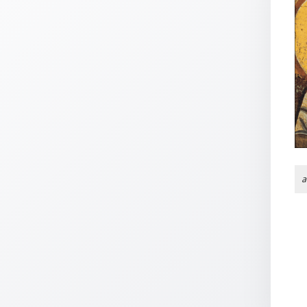
Thomaskarten
Grußkarten
Sortimente
Themen
&
Anlässe
Geburtstag
/
a
Wünsche
Segenswünsche
Lebensart
Dank
Freundschaft
/
Begleitung