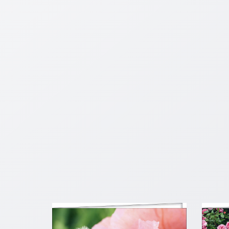
Schulanfang
/
Kindergeburtstag
Konfirmation
/
Firmung
/
Erstkommunion
Liebe
/
(Jubel)Hochzeit
Einzug
Frühjahr
/
Ostern
Weihnachten
/
Jahreswechsel