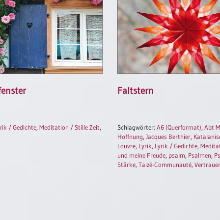
enster
Faltstern
rik / Gedichte
,
Meditation / Stille Zeit
,
Schlagwörter:
A6 (Querformat)
,
Abt 
Hoffnung
,
Jacques Berthier
,
Katalanis
Louvre
,
Lyrik
,
Lyrik / Gedichte
,
Medita
und meine Freude
,
psalm
,
Psalmen
,
Ps
Stärke
,
Taizé-Communauté
,
Vertraue