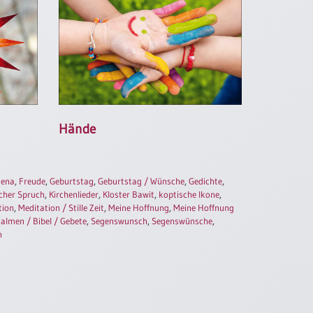
Hände
Mena
,
Freude
,
Geburtstag
,
Geburtstag / Wünsche
,
Gedichte
,
cher Spruch
,
Kirchenlieder
,
Kloster Bawit
,
koptische Ikone
,
tion
,
Meditation / Stille Zeit
,
Meine Hoffnung
,
Meine Hoffnung
almen / Bibel / Gebete
,
Segenswunsch
,
Segenswünsche
,
n