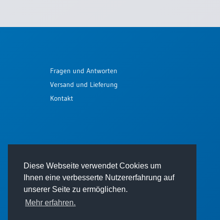
Einzelposter
A3
Sortimente
Hefte
Fragen und Antworten
Versand und Lieferung
Kontakt
Jahreslosung
Restbestände
Diese Webseite verwendet Cookies um
Restbestände
Ihnen eine verbesserte Nutzererfahrung auf
Bücher
unserer Seite zu ermöglichen.
Broschüren
Mehr erfahren.
© 2026 - Thomas Verlag GmbH
Urkundenscheine