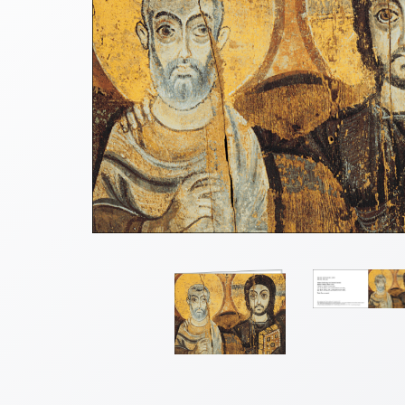
Thomaskarten
Grußkarten
Sortimente
Themen
&
Anlässe
Geburtstag
/
Wünsche
Segenswünsche
Lebensart
Dank
Freundschaft
/
Begleitung