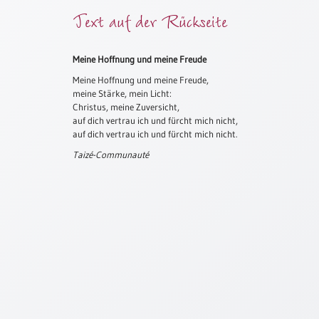
Text auf der Rückseite
Meditation
/
Stille
Zeit
Meine Hoffnung und meine Freude
Meine Hoffnung und meine Freude,
Lyrik
meine Stärke, mein Licht:
/
Christus, meine Zuversicht,
Gedichte
auf dich vertrau ich und fürcht mich nicht,
Psalmen
auf dich vertrau ich und fürcht mich nicht.
/
Taizé-Communauté
Bibel
/
Gebete
Ermutigung
/
Trost
Trauer
Geburt
/
Taufe