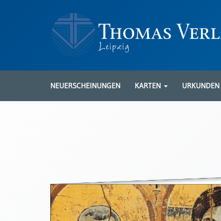
Neuerscheinungen
Karten
NEUERSCHEINUNGEN
KARTEN
URKUNDE
Kartenarten
Neuerscheinungen
Leipziger
Karten
Trauerkarten
/
Ewigkeitssonntag
Bibelkarten
Spruchkarten