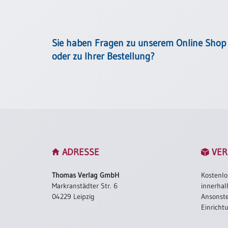
/
Eheschliessung
/
Hochzeitsjubiläum
Sie haben Fragen zu unserem Online Shop
neutrale
oder zu Ihrer Bestellung?
Urkunden
Abendmahlszulassung
/
Kirchen(wieder)eintritt
PC-
Urkunden
ADRESSE
VER
Thomas Verlag GmbH
Kostenlo
Poster
Markranstädter Str. 6
innerhal
Neuerscheinungen
04229 Leipzig
Ansonste
Einricht
Einzelposter
A4