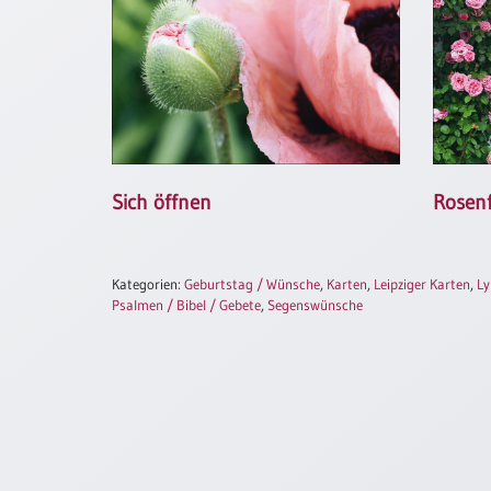
Neutral
Urkunden
Sortimente
Neuerscheinungen
Sich öffnen
Rosenf
Themen
&
Anlässe
Kategorien:
Geburtstag / Wünsche
,
Karten
,
Leipziger Karten
,
Ly
Psalmen / Bibel / Gebete
,
Segenswünsche
Taufe
/
Patenamt
Konfirmation
/
Konfirmationsjubiläum
Trauung