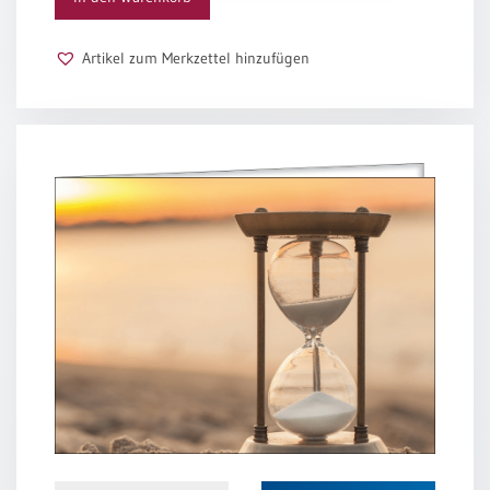
Schulanfang
/
Artikel zum Merkzettel hinzufügen
Kindergeburtstag
Konfirmation
/
Firmung
/
Erstkommunion
Liebe
/
(Jubel)Hochzeit
Einzug
Frühjahr
/
Ostern
Weihnachten
/
Jahreswechsel