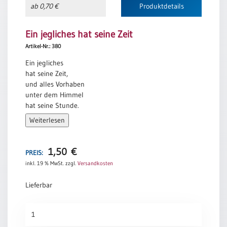
ab 0,70 €
Produktdetails
Neutral
Ein jegliches hat seine Zeit
Urkunden
Artikel-Nr.: 380
Sortimente
Ein jegliches
hat seine Zeit,
Neuerscheinungen
und alles Vorhaben
unter dem Himmel
Themen
hat seine Stunde.
&
Weiterlesen
Prediger 3,1
Anlässe
Taufe
1,50
€
PREIS:
/
inkl. 19 % MwSt.
zzgl.
Versandkosten
Patenamt
Konfirmation
Lieferbar
/
Konfirmationsjubiläum
Ein
Trauung
jegliches