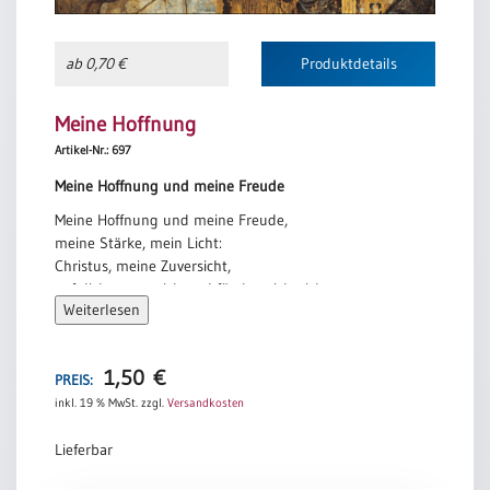
Einzelposter
A3
ab 0,70 €
Produktdetails
Sortimente
Meine Hoffnung
Hefte
Artikel-Nr.: 697
Meine Hoffnung und meine Freude
Meine Hoffnung und meine Freude,
Jahreslosung
meine Stärke, mein Licht:
Christus, meine Zuversicht,
auf dich vertrau ich und fürcht mich nicht,
Restbestände
Weiterlesen
auf dich vertrau ich und fürcht mich nicht.
Taizé-Communauté
1,50
€
Restbestände
PREIS:
inkl. 19 % MwSt.
zzgl.
Versandkosten
Bücher
Lieferbar
Broschüren
Urkundenscheine