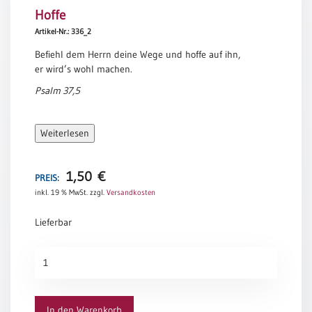
Hoffe
Meditation
/
Artikel-Nr.: 336_2
Stille
Befiehl dem Herrn deine Wege und hoffe auf ihn,
Zeit
er wird’s wohl machen.
Lyrik
Psalm 37,5
/
Gedichte
Psalmen
Weiterlesen
/
Bibel
/
1,50
€
PREIS:
Gebete
inkl. 19 % MwSt.
zzgl.
Versandkosten
Ermutigung
Lieferbar
/
Trost
Hoffe
Trauer
Menge
Geburt
/
In den Warenkorb
Taufe