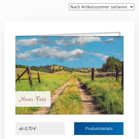
Thomaskarten
Grußkarten
Sortimente
Themen
&
Anlässe
Geburtstag
/
Wünsche
Segenswünsche
Neues Foto
Lebensart
Dank
Freundschaft
ab 0,70 €
Produktdetails
/
Begleitung