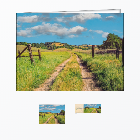
Thomaskarten
Grußkarten
Sortimente
Themen
&
Anlässe
Geburtstag
/
Wünsche
Segenswünsche
Lebensart
Dank
Freundschaft
/
Begleitung