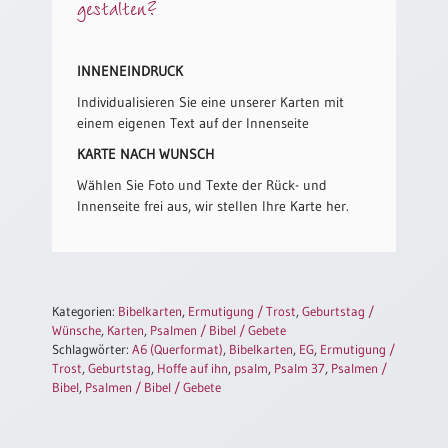
gestalten?
/
Eheschliessung
/
Hochzeitsjubiläum
INNENEINDRUCK
neutrale
Individualisieren Sie eine unserer Karten mit
Urkunden
einem eigenen Text auf der Innenseite
Abendmahlszulassung
KARTE NACH WUNSCH
/
Wählen Sie Foto und Texte der Rück- und
Kirchen(wieder)eintritt
Innenseite frei aus, wir stellen Ihre Karte her.
PC-
Urkunden
Kategorien:
Bibelkarten
,
Ermutigung / Trost
,
Geburtstag /
Wünsche
,
Karten
,
Psalmen / Bibel / Gebete
Poster
Schlagwörter:
A6 (Querformat)
,
Bibelkarten
,
EG
,
Ermutigung /
Trost
,
Geburtstag
,
Hoffe auf ihn
,
psalm
,
Psalm 37
,
Psalmen /
Neuerscheinungen
Bibel
,
Psalmen / Bibel / Gebete
Einzelposter
A4