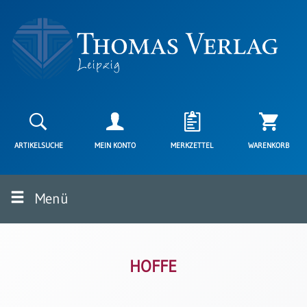
Neuerscheinungen
Karten
ARTIKELSUCHE
MEIN KONTO
MERKZETTEL
WARENKORB
Kartenarten
Neuerscheinungen
Menü
Leipziger
Karten
Trauerkarten
/
Ewigkeitssonntag
HOFFE
Bibelkarten
Spruchkarten