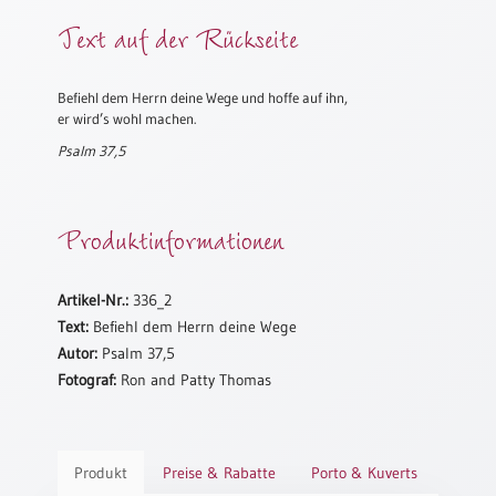
Meditation
Text auf der Rückseite
/
Stille
Zeit
Befiehl dem Herrn deine Wege und hoffe auf ihn,
er wird’s wohl machen.
Lyrik
/
Psalm 37,5
Gedichte
Psalmen
Produktinformationen
/
Bibel
/
Gebete
Artikel-Nr.:
336_2
Text:
Befiehl dem Herrn deine Wege
Ermutigung
Autor:
Psalm 37,5
/
Fotograf:
Ron and Patty Thomas
Trost
Trauer
Geburt
/
Produkt
Preise & Rabatte
Porto & Kuverts
Taufe