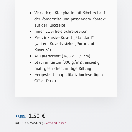
Schulanfang
Vierfarbige Klappkarte mit Bibeltext auf
/
der Vorderseite und passendem Kontext
Kindergeburtstag
auf der Rückseite
Konfirmation
Innen zwei freie Schreibseiten
/
Preis inklusive Kuvert „Standard“
Firmung
(weitere Kuverts siehe „Porto und
/
Kuverts“)
Erstkommunion
A6 Querformat (14,8 x 10,5 cm)
Stabiler Karton (300 g/m2), einseitig
Liebe
matt gestrichen, mittige Rillung
/
Hergestellt im qualitativ hochwertigen
(Jubel)Hochzeit
Offset-Druck
Einzug
Frühjahr
/
Ostern
1,50
€
Weihnachten
PREIS:
/
inkl. 19 % MwSt.
zzgl.
Versandkosten
Jahreswechsel