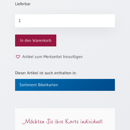
Lieferbar
Neutral
Hoffe
Urkunden
Menge
Sortimente
In den Warenkorb
Neuerscheinungen
Artikel zum Merkzettel hinzufügen
Themen
&
Anlässe
Dieser Artikel ist auch enthalten in:
Taufe
Sortiment Bibelkarten
/
Patenamt
Konfirmation
/
Konfirmationsjubiläum
Möchten Sie ihre Karte individuell
Trauung