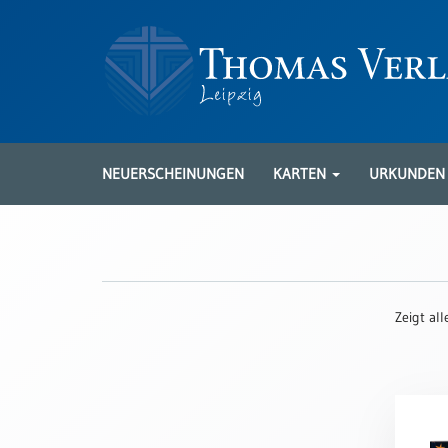
Neuerscheinungen
Karten
NEUERSCHEINUNGEN
KARTEN
URKUNDE
Kartenarten
Neuerscheinungen
Leipziger
Karten
Zeigt al
Trauerkarten
/
Ewigkeitssonntag
Bibelkarten
Spruchkarten