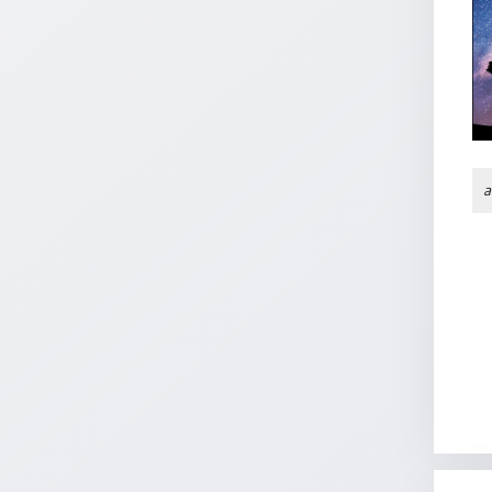
Einzelposter
A3
Sortimente
Hefte
a
Jahreslosung
Restbestände
Restbestände
Bücher
Broschüren
Urkundenscheine