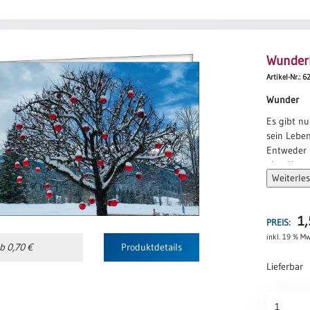
der dich
durch das 
Und auf a
Wunder
einen Enge
der dich b
Artikel-Nr.: 6
Tina Willm
Wunder
Es gibt nu
sein Leben
Entweder 
als gäbe 
Weiterle
oder so,
als wäre a
Albert Ein
1
PREIS:
inkl. 19 % Mw
b 0,70 €
Produktdetails
Lieferbar
Wunderba