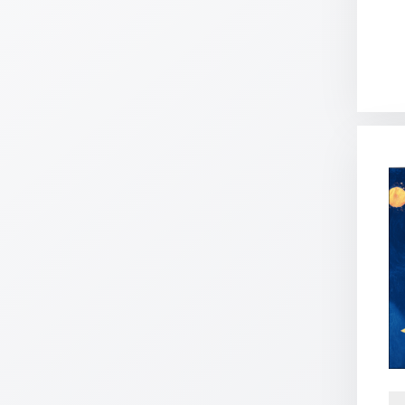
Schulanfang
/
Kindergeburtstag
Konfirmation
/
Firmung
/
Erstkommunion
Liebe
/
(Jubel)Hochzeit
Einzug
Frühjahr
/
Ostern
Weihnachten
/
Jahreswechsel