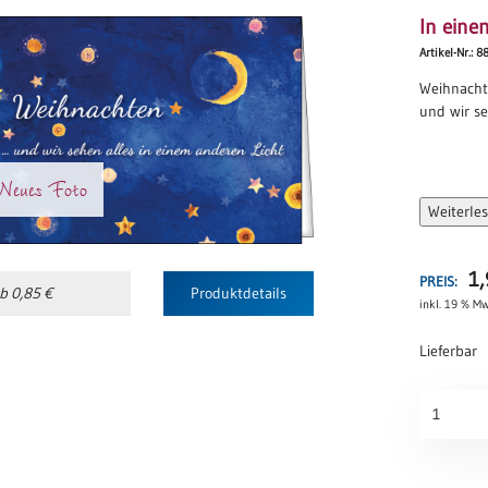
In eine
Artikel-Nr.: 
Weihnach
und wir se
Neues Foto
Weiterle
1
PREIS:
b 0,85 €
Produktdetails
inkl. 19 % Mw
Lieferbar
In
einem
anderen
Licht