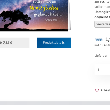
zur rechte
sollte ma
Unmöglic
geglaubt 
Weiterle
Christa Wo
1
PREIS:
b 0,85 €
Produktdetails
inkl. 19 % Mw
Lieferbar
Unmöglic
Menge
Artik