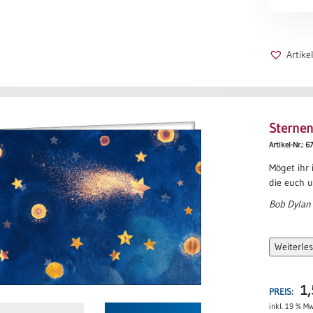
Menge
Artik
Sterne
Artikel-Nr.: 6
Möget ihr 
die euch 
Bob Dylan
Weiterle
1
PREIS:
inkl. 19 % Mw