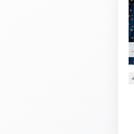
Thomaskarten
Grußkarten
Sortimente
Themen
&
Anlässe
Geburtstag
/
a
Wünsche
Segenswünsche
Lebensart
Dank
Freundschaft
/
Begleitung