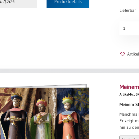
b 0,70 €
Produktdetails
Lieferbar
Sternenh
Menge
Artik
Meinem 
Artikel-Nr.: 6
Meinem St
Manchmal 
Er zeigt 
hin zu dem
Alles ist 