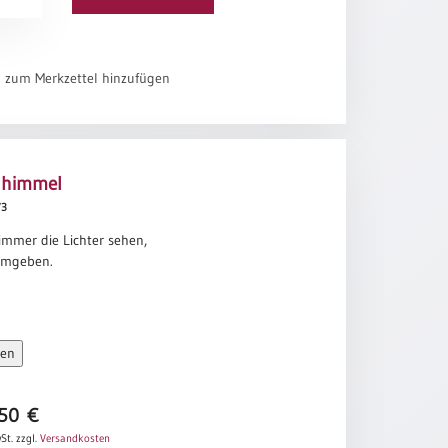
el zum Merkzettel hinzufügen
nhimmel
73
immer die Lichter sehen,
umgeben.
sen
,50
€
St.
zzgl.
Versandkosten