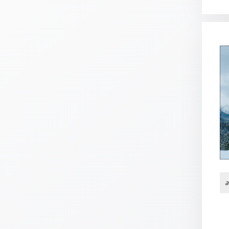
Meditation
/
Stille
Zeit
Lyrik
/
Gedichte
Psalmen
/
Bibel
/
Gebete
Ermutigung
/
Trost
a
Trauer
Geburt
/
Taufe