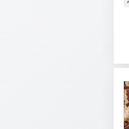
a
Neutral
Urkunden
Sortimente
Neuerscheinungen
Themen
&
Anlässe
Taufe
/
Patenamt
Konfirmation
/
Konfirmationsjubiläum
Trauung