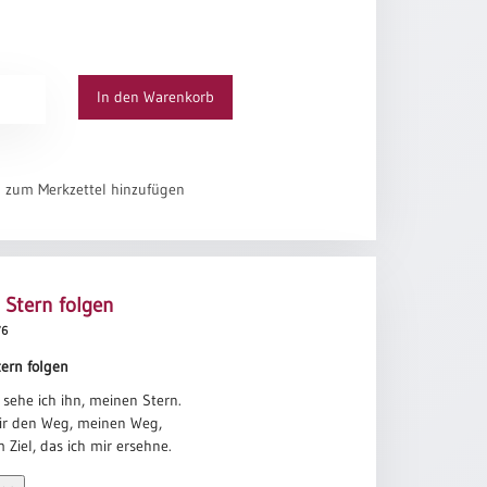
immel
In den Warenkorb
el zum Merkzettel hinzufügen
Stern folgen
76
ern folgen
sehe ich ihn, meinen Stern.
mir den Weg, meinen Weg,
 Ziel, das ich mir ersehne.
taghell und klar im Licht