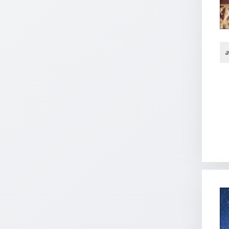
/
Eheschliessung
/
Hochzeitsjubiläum
neutrale
a
Urkunden
Abendmahlszulassung
/
Kirchen(wieder)eintritt
PC-
Urkunden
Poster
Neuerscheinungen
Einzelposter
A4