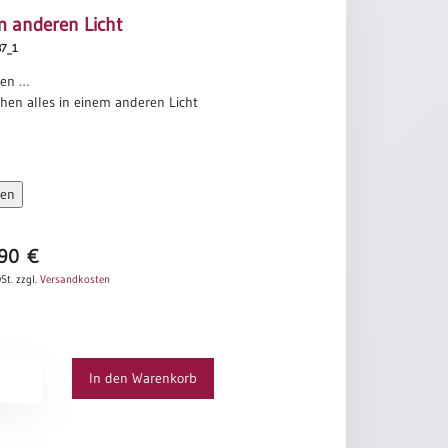
m anderen Licht
887_1
ten …
hen alles in einem anderen Licht
sen
,90
€
St.
zzgl.
Versandkosten
In den Warenkorb