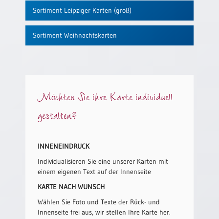
/
Sortiment Leipziger Karten (groß)
Eheschliessung
/
Hochzeitsjubiläum
Sortiment Weihnachtskarten
neutrale
Urkunden
Abendmahlszulassung
/
Möchten Sie ihre Karte individuell
Kirchen(wieder)eintritt
gestalten?
PC-
Urkunden
INNENEINDRUCK
Individualisieren Sie eine unserer Karten mit
Poster
einem eigenen Text auf der Innenseite
Neuerscheinungen
KARTE NACH WUNSCH
Einzelposter
Wählen Sie Foto und Texte der Rück- und
A4
Innenseite frei aus, wir stellen Ihre Karte her.