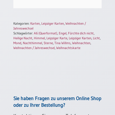
Einzelposter
A3
Sortimente
Kategorien:
Karten
,
Leipziger Karten
,
Weihnachten /
Jahreswechsel
Schlagwörter:
A6 (Querformat)
,
Engel
,
Fürchte dich nicht
,
Hefte
Heilige Nacht
,
Himmel
,
Leipziger Karte
,
Leipziger Karten
,
Licht
,
Mond
,
Nachthimmel
,
Sterne
,
Tina Willms
,
Weihnachten
,
Weihnachten / Jahreswechsel
,
Weihnachtskarte
Jahreslosung
Restbestände
Restbestände
Bücher
Sie haben Fragen zu unserem Online Shop
oder zu Ihrer Bestellung?
Broschüren
Urkundenscheine