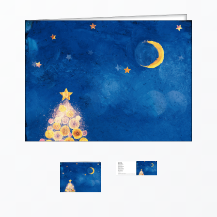
Thomaskarten
Grußkarten
Sortimente
Themen
&
Anlässe
Geburtstag
/
Wünsche
Segenswünsche
Lebensart
Dank
Freundschaft
/
Begleitung