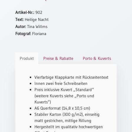
Schulanfang
Artikel-Nr.:
902
/
Text:
Heilige Nacht
Kindergeburtstag
Autor:
Tina Willms
Konfirmation
Fotograf:
Floriana
/
Firmung
/
Erstkommunion
Produkt
Preise & Rabatte
Porto & Kuverts
Liebe
/
(Jubel)Hochzeit
Vierfarbige Klappkarte mit Rückseitentext
Innen zwei freie Schreibseiten
Einzug
Preis inklusive Kuvert „Standard“
Frühjahr
(weitere Kuverts siehe „Porto und
/
Kuverts“)
Ostern
A6 Querformat (14,8 x 10,5 cm)
Stabiler Karton (300 g/m2), einseitig
Weihnachten
matt gestrichen, mittige Rillung
/
Hergestellt im qualitativ hochwertigen
Jahreswechsel