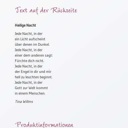
Meditation
Text auf der Rückseite
/
Stille
Zeit
Heilige Nacht
Lyrik
Jede Nacht, in der
/
ein Licht aufscheint
Gedichte
über denen im Dunkel.
Jede Nacht, in der
Psalmen
einer dem anderen sagt:
/
Fürchte dich nicht.
Bibel
Jede Nacht, in der
/
der Engel in dir und mir
hell zu leuchten beginnt.
Gebete
Jede Nacht, in der
Ermutigung
Gott zur Welt kommt
/
in einem Menschen.
Trost
Tina Willms
Trauer
Geburt
Produktinformationen
/
Taufe