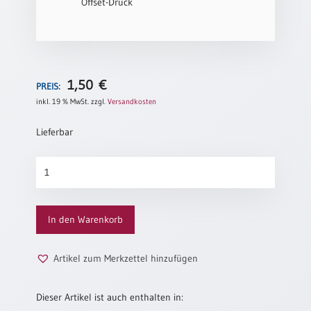
Offset-Druck
Neutral
Urkunden
Sortimente
1,50
€
PREIS:
Neuerscheinungen
inkl. 19 % MwSt.
zzgl.
Versandkosten
Lieferbar
Themen
&
Aufleuchten
Anlässe
Menge
Taufe
/
In den Warenkorb
Patenamt
Konfirmation
Artikel zum Merkzettel hinzufügen
/
Konfirmationsjubiläum
Dieser Artikel ist auch enthalten in:
Trauung