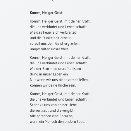
Schulanfang
Komm, Heilger Geist
/
Kindergeburtstag
Komm, Heilger Geist, mit deiner Kraft,
die uns verbindet und Leben schafft …
Konfirmation
Wie das Feuer sich verbreitet
/
und die Dunkelheit erhellt,
Firmung
so soll uns dein Geist ergreifen,
/
umgestalten unsre Welt.
Erstkommunion
Komm, Heilger Geist, mit deiner Kraft,
die uns verbindet und Leben schafft …
Liebe
Wie der Sturm so unaufhaltsam
/
dring in unser Leben ein.
(Jubel)Hochzeit
Nur wenn wir uns nicht verschließen,
Einzug
können wir deine Kirche sein.
Komm, Heilger Geist, mit deiner Kraft,
Frühjahr
die uns verbindet und Leben schafft …
/
Schenke uns von deiner Liebe,
Ostern
die vertraut und die vergibt.
Weihnachten
Alle sprechen eine Sprache,
wenn ein Mensch den andern liebt.
/
Jahreswechsel