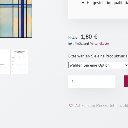
Hergestellt im qualitat
1,80
€
PREIS:
inkl. MwSt.
zzgl.
Versandkosten
Bitte wählen Sie eine Produktvaria
Konfirmationsurkunde
„Heiliger
Geist“
(altes
Motiv)
Artikel zum Merkzettel hinzuf
Menge