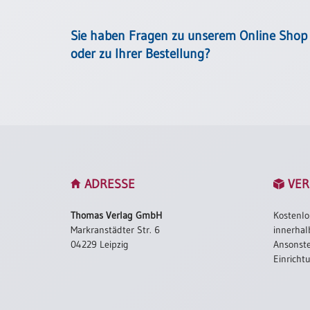
Einzelposter
A3
Sie haben Fragen zu unserem Online Shop
Sortimente
oder zu Ihrer Bestellung?
Hefte
Jahreslosung
ADRESSE
VER
Restbestände
Thomas Verlag GmbH
Kostenlo
Markranstädter Str. 6
innerhal
Restbestände
04229 Leipzig
Ansonste
Einricht
Bücher
Broschüren
Urkundenscheine