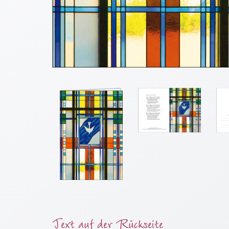
Meditation
/
Stille
Zeit
Lyrik
/
Gedichte
Psalmen
/
Bibel
/
Gebete
Ermutigung
/
Trost
Trauer
Geburt
Text auf der Rückseite
/
Taufe