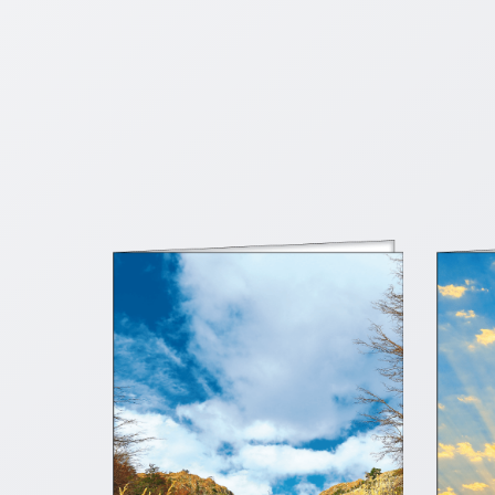
Neutral
Urkunden
Sortimente
Neuerscheinungen
Themen
&
Anlässe
Taufe
/
Patenamt
Konfirmation
/
Konfirmationsjubiläum
Trauung