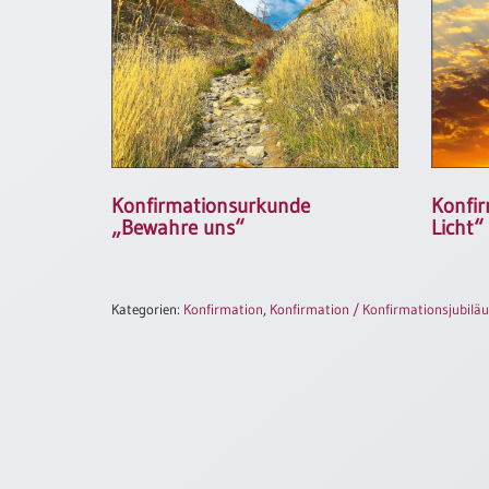
/
Eheschliessung
/
Hochzeitsjubiläum
neutrale
Urkunden
Abendmahlszulassung
/
Konfirmationsurkunde
Konfir
Kirchen(wieder)eintritt
„Bewahre uns“
Licht“
PC-
Urkunden
Kategorien:
Konfirmation
,
Konfirmation / Konfirmationsjubilä
Poster
Neuerscheinungen
Einzelposter
A4