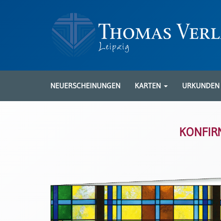
Neuerscheinungen
Karten
NEUERSCHEINUNGEN
KARTEN
URKUNDE
Kartenarten
Neuerscheinungen
KONFIRM
Leipziger
Karten
Trauerkarten
/
Ewigkeitssonntag
Bibelkarten
Spruchkarten