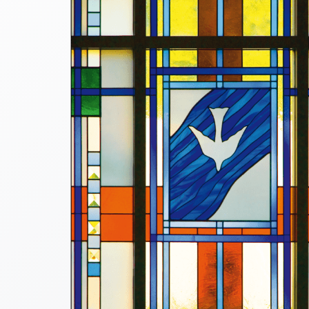
Thomaskarten
Grußkarten
Sortimente
Themen
&
Anlässe
Geburtstag
/
Wünsche
Segenswünsche
Lebensart
Dank
Freundschaft
/
Begleitung