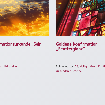
mationsurkunde „Sein
Goldene Konfirmation
„Fensterglanz“
um
,
Urkunden
Schlagwörter:
A5
,
Heiliger Geist
,
Konf
Urkunden / Scheine