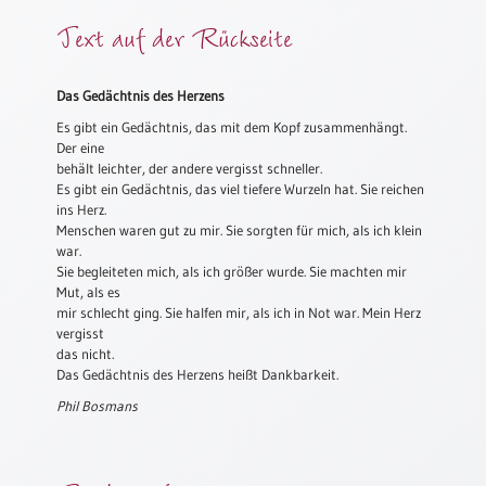
Meditation
Text auf der Rückseite
/
Stille
Zeit
Das Gedächtnis des Herzens
Lyrik
Es gibt ein Gedächtnis, das mit dem Kopf zusammenhängt.
/
Der eine
Gedichte
behält leichter, der andere vergisst schneller.
Es gibt ein Gedächtnis, das viel tiefere Wurzeln hat. Sie reichen
Psalmen
ins Herz.
/
Menschen waren gut zu mir. Sie sorgten für mich, als ich klein
Bibel
war.
/
Sie begleiteten mich, als ich größer wurde. Sie machten mir
Mut, als es
Gebete
mir schlecht ging. Sie halfen mir, als ich in Not war. Mein Herz
Ermutigung
vergisst
/
das nicht.
Trost
Das Gedächtnis des Herzens heißt Dankbarkeit.
Trauer
Phil Bosmans
Geburt
/
Taufe