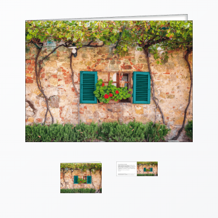
Thomaskarten
Grußkarten
Sortimente
Themen
&
Anlässe
Geburtstag
/
Wünsche
Segenswünsche
Lebensart
Dank
Freundschaft
/
Begleitung