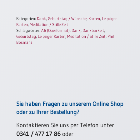
Einzelposter
A3
Kategorien:
Dank
,
Geburtstag / Wünsche
,
Karten
,
Leipziger
Sortimente
Karten
,
Meditation / Stille Zeit
Schlagwörter:
A6 (Querformat)
,
Dank
,
Dankbarkeit
,
Geburtstag
,
Leipziger Karten
,
Meditation / Stille Zeit
,
Phil
Hefte
Bosmans
Jahreslosung
Restbestände
Sie haben Fragen zu unserem Online Shop
Restbestände
oder zu Ihrer Bestellung?
Bücher
Kontaktieren Sie uns per Telefon unter
Broschüren
0341 / 477 17 86
oder
Urkundenscheine