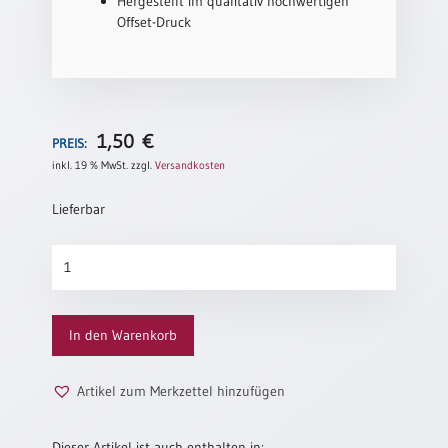
Hergestellt im qualitativ hochwertigen
Neutral
Offset-Druck
Urkunden
Sortimente
1,50
€
PREIS:
Neuerscheinungen
inkl. 19 % MwSt.
zzgl.
Versandkosten
Themen
Lieferbar
&
Anlässe
Dankbarkeit
Menge
Taufe
/
Patenamt
In den Warenkorb
Konfirmation
/
Artikel zum Merkzettel hinzufügen
Konfirmationsjubiläum
Trauung
Dieser Artikel ist auch enthalten in: