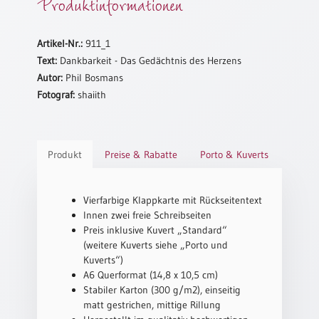
Produktinformationen
Schulanfang
/
Artikel-Nr.:
911_1
Kindergeburtstag
Text:
Dankbarkeit - Das Gedächtnis des Herzens
Konfirmation
Autor:
Phil Bosmans
/
Fotograf:
shaiith
Firmung
/
Erstkommunion
Produkt
Preise & Rabatte
Porto & Kuverts
Liebe
/
(Jubel)Hochzeit
Vierfarbige Klappkarte mit Rückseitentext
Einzug
Innen zwei freie Schreibseiten
Frühjahr
Preis inklusive Kuvert „Standard“
/
(weitere Kuverts siehe „Porto und
Ostern
Kuverts“)
A6 Querformat (14,8 x 10,5 cm)
Weihnachten
Stabiler Karton (300 g/m2), einseitig
/
matt gestrichen, mittige Rillung
Jahreswechsel