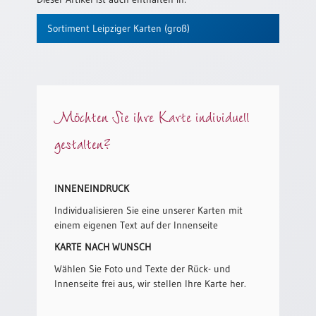
/
Eheschliessung
Sortiment Leipziger Karten (groß)
/
Hochzeitsjubiläum
neutrale
Urkunden
Abendmahlszulassung
Möchten Sie ihre Karte individuell
/
Kirchen(wieder)eintritt
gestalten?
PC-
INNENEINDRUCK
Urkunden
Individualisieren Sie eine unserer Karten mit
einem eigenen Text auf der Innenseite
Poster
KARTE NACH WUNSCH
Neuerscheinungen
Wählen Sie Foto und Texte der Rück- und
Innenseite frei aus, wir stellen Ihre Karte her.
Einzelposter
A4