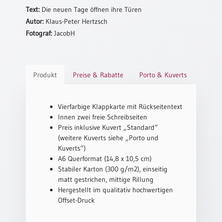
Text:
Die neuen Tage öffnen ihre Türen
Schulanfang
Autor:
Klaus-Peter Hertzsch
/
Fotograf:
JacobH
Kindergeburtstag
Konfirmation
/
Firmung
Produkt
Preise & Rabatte
Porto & Kuverts
/
Erstkommunion
Vierfarbige Klappkarte mit Rückseitentext
Liebe
Innen zwei freie Schreibseiten
/
Preis inklusive Kuvert „Standard“
(Jubel)Hochzeit
(weitere Kuverts siehe „Porto und
Einzug
Kuverts“)
A6 Querformat (14,8 x 10,5 cm)
Frühjahr
Stabiler Karton (300 g/m2), einseitig
/
matt gestrichen, mittige Rillung
Ostern
Hergestellt im qualitativ hochwertigen
Weihnachten
Offset-Druck
/
Jahreswechsel