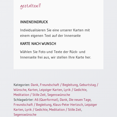
/
gestalten?
Eheschliessung
/
Hochzeitsjubiläum
INNENEINDRUCK
neutrale
Individualisieren Sie eine unserer Karten mit
Urkunden
einem eigenen Text auf der Innenseite
Abendmahlszulassung
KARTE NACH WUNSCH
/
Kirchen(wieder)eintritt
Wählen Sie Foto und Texte der Rück- und
Innenseite frei aus, wir stellen Ihre Karte her.
PC-
Urkunden
Kategorien:
Dank
,
Freundschaft / Begleitung
,
Geburtstag /
Wünsche
,
Karten
,
Leipziger Karten
,
Lyrik / Gedichte
,
Poster
Meditation / Stille Zeit
,
Segenswünsche
Neuerscheinungen
Schlagwörter:
A6 (Querformat)
,
Dank
,
Die neuen Tage
,
Freundschaft / Begleitung
,
Klaus-Peter Hertzsch
,
Leipziger
Einzelposter
Karten
,
Lyrik / Gedichte
,
Meditation / Stille Zeit
,
A4
Segenswünsche