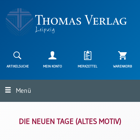
Neuerscheinungen
Karten
ARTIKELSUCHE
MEIN KONTO
MERKZETTEL
WARENKORB
Kartenarten
Neuerscheinungen
Menü
Leipziger
Karten
Trauerkarten
/
Ewigkeitssonntag
DIE NEUEN TAGE (ALTES MOTIV)
Bibelkarten
Spruchkarten