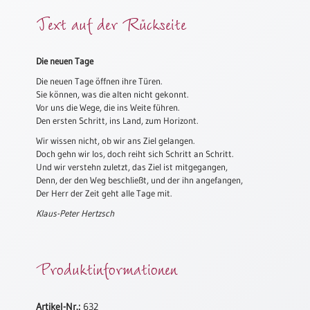
Meditation
Text auf der Rückseite
/
Stille
Zeit
Die neuen Tage
Lyrik
Die neuen Tage öffnen ihre Türen.
/
Sie können, was die alten nicht gekonnt.
Gedichte
Vor uns die Wege, die ins Weite führen.
Den ersten Schritt, ins Land, zum Horizont.
Psalmen
Wir wissen nicht, ob wir ans Ziel gelangen.
/
Doch gehn wir los, doch reiht sich Schritt an Schritt.
Bibel
Und wir verstehn zuletzt, das Ziel ist mitgegangen,
/
Denn, der den Weg beschließt, und der ihn angefangen,
Gebete
Der Herr der Zeit geht alle Tage mit.
Ermutigung
Klaus-Peter Hertzsch
/
Trost
Trauer
Produktinformationen
Geburt
/
Artikel-Nr.:
632
Taufe