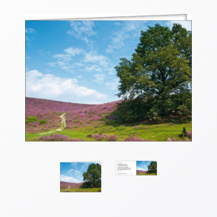
Thomaskarten
Grußkarten
Sortimente
Themen
&
Anlässe
Geburtstag
/
Wünsche
Segenswünsche
Lebensart
Dank
Freundschaft
/
Begleitung