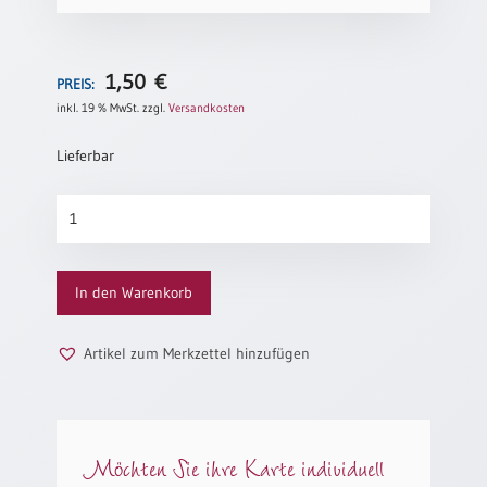
Neutral
1,50
€
PREIS:
Urkunden
inkl. 19 % MwSt.
zzgl.
Versandkosten
Sortimente
Lieferbar
Neuerscheinungen
Die
Themen
neuen
&
Tage
Anlässe
(altes
In den Warenkorb
Motiv)
Taufe
Menge
/
Artikel zum Merkzettel hinzufügen
Patenamt
Konfirmation
/
Konfirmationsjubiläum
Möchten Sie ihre Karte individuell
Trauung