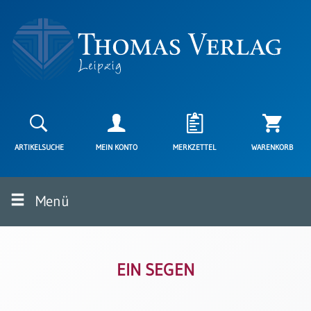
Neuerscheinungen
Karten
ARTIKELSUCHE
MEIN KONTO
MERKZETTEL
WARENKORB
Kartenarten
Neuerscheinungen
Menü
Leipziger
Karten
Trauerkarten
/
Ewigkeitssonntag
EIN SEGEN
Bibelkarten
Spruchkarten