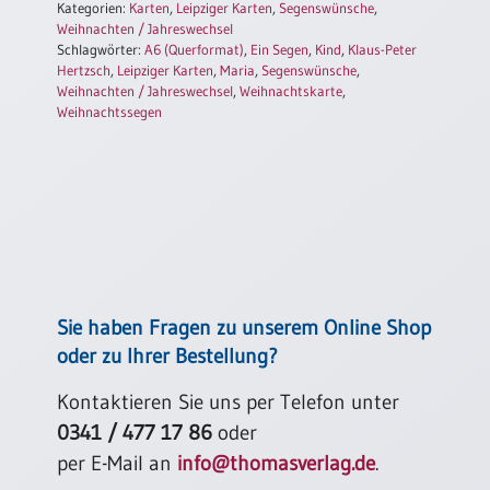
Kategorien:
Karten
,
Leipziger Karten
,
Segenswünsche
,
Einzelposter
Weihnachten / Jahreswechsel
A3
Schlagwörter:
A6 (Querformat)
,
Ein Segen
,
Kind
,
Klaus-Peter
Hertzsch
,
Leipziger Karten
,
Maria
,
Segenswünsche
,
Sortimente
Weihnachten / Jahreswechsel
,
Weihnachtskarte
,
Weihnachtssegen
Hefte
Jahreslosung
Restbestände
Sie haben Fragen zu unserem Online Shop
oder zu Ihrer Bestellung?
Restbestände
Kontaktieren Sie uns per Telefon unter
Bücher
0341 / 477 17 86
oder
Broschüren
per E-Mail an
info@thomasverlag.de
.
Urkundenscheine