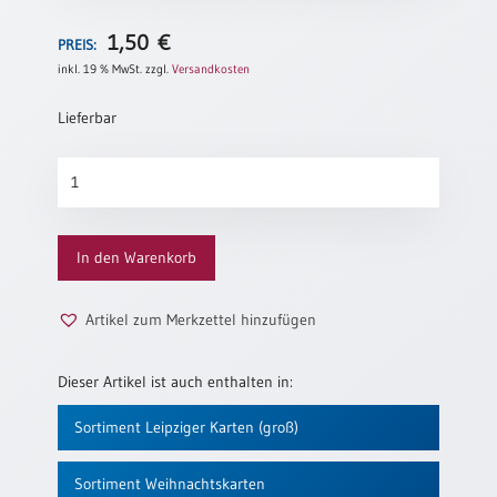
Neutral
1,50
€
PREIS:
inkl. 19 % MwSt.
zzgl.
Versandkosten
Urkunden
Lieferbar
Sortimente
Neuerscheinungen
Ein
Segen
Menge
Themen
&
In den Warenkorb
Anlässe
Taufe
Artikel zum Merkzettel hinzufügen
/
Patenamt
Dieser Artikel ist auch enthalten in:
Konfirmation
/
Sortiment Leipziger Karten (groß)
Konfirmationsjubiläum
Trauung
Sortiment Weihnachtskarten