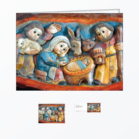
Thomaskarten
Grußkarten
Sortimente
Themen
&
Anlässe
Geburtstag
/
Wünsche
Segenswünsche
Lebensart
Dank
Freundschaft
/
Begleitung