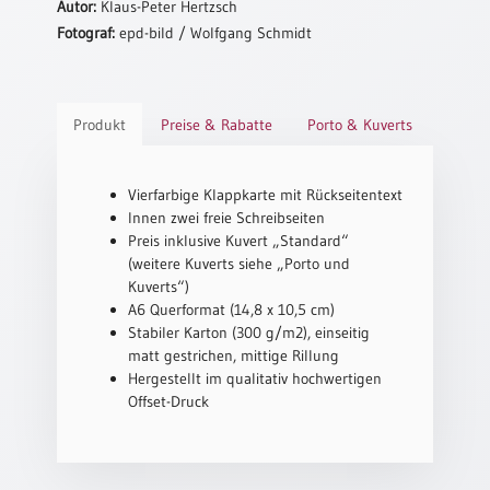
Autor:
Klaus-Peter Hertzsch
Fotograf:
epd-bild / Wolfgang Schmidt
Schulanfang
/
Kindergeburtstag
Konfirmation
Produkt
Preise & Rabatte
Porto & Kuverts
/
Firmung
/
Vierfarbige Klappkarte mit Rückseitentext
Erstkommunion
Innen zwei freie Schreibseiten
Liebe
Preis inklusive Kuvert „Standard“
/
(weitere Kuverts siehe „Porto und
(Jubel)Hochzeit
Kuverts“)
A6 Querformat (14,8 x 10,5 cm)
Einzug
Stabiler Karton (300 g/m2), einseitig
Frühjahr
matt gestrichen, mittige Rillung
/
Hergestellt im qualitativ hochwertigen
Ostern
Offset-Druck
Weihnachten
/
Jahreswechsel