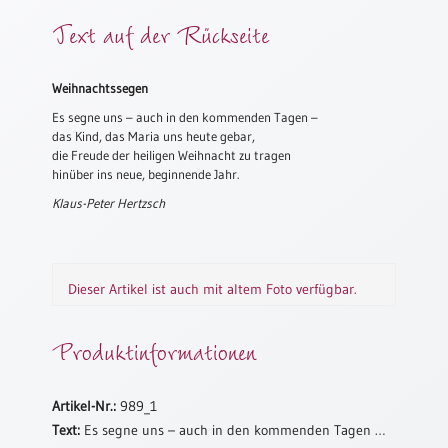
Meditation
Text auf der Rückseite
/
Stille
Zeit
Weihnachtssegen
Lyrik
Es segne uns – auch in den kommenden Tagen –
/
das Kind, das Maria uns heute gebar,
Gedichte
die Freude der heiligen Weihnacht zu tragen
hinüber ins neue, beginnende Jahr.
Psalmen
Klaus-Peter Hertzsch
/
Bibel
/
Gebete
Dieser Artikel ist auch mit altem Foto verfügbar.
Ermutigung
/
Produktinformationen
Trost
Trauer
Geburt
Artikel-Nr.:
989_1
/
Text:
Es segne uns – auch in den kommenden Tagen …
Taufe