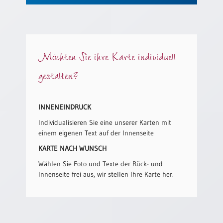
/
Eheschliessung
/
Hochzeitsjubiläum
neutrale
Möchten Sie ihre Karte individuell
Urkunden
gestalten?
Abendmahlszulassung
/
Kirchen(wieder)eintritt
INNENEINDRUCK
Individualisieren Sie eine unserer Karten mit
PC-
einem eigenen Text auf der Innenseite
Urkunden
KARTE NACH WUNSCH
Wählen Sie Foto und Texte der Rück- und
Poster
Innenseite frei aus, wir stellen Ihre Karte her.
Neuerscheinungen
Einzelposter
A4