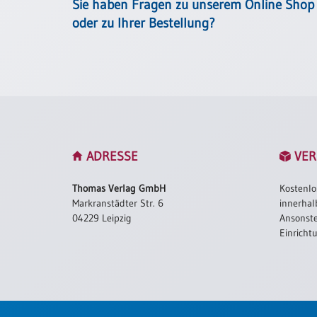
/
Sie haben Fragen zu unserem Online Shop
Eheschliessung
oder zu Ihrer Bestellung?
/
Hochzeitsjubiläum
neutrale
Urkunden
Abendmahlszulassung
/
Kirchen(wieder)eintritt
ADRESSE
VER
PC-
Thomas Verlag GmbH
Kostenlo
Urkunden
Markranstädter Str. 6
innerhal
04229 Leipzig
Ansonste
Einricht
Poster
Neuerscheinungen
Einzelposter
A4