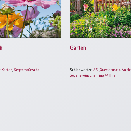
h
Garten
r Karten
,
Segenswünsche
Schlagwörter:
A6 (Querformat)
,
An de
Segenswünsche
,
Tina Willms