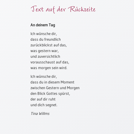
Text auf der Rückseite
Meditation
/
Stille
Zeit
An deinem Tag
Ich wünsche dir,
Lyrik
dass du freundlich
/
zurückblickst auf das,
Gedichte
was gestern war,
Psalmen
und zuversichtlich
/
vorausschaust auf das,
was morgen sein wird.
Bibel
/
Ich wünsche dir,
Gebete
dass du in diesem Moment
zwischen Gestern und Morgen
Ermutigung
den Blick Gottes spürst,
/
der auf dir ruht
Trost
und dich segnet.
Trauer
Tina Willms
Geburt
/
Taufe