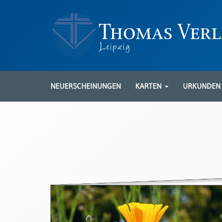
Neuerscheinungen
Karten
NEUERSCHEINUNGEN
KARTEN
URKUNDE
Kartenarten
Neuerscheinungen
Leipziger
Karten
Trauerkarten
/
Ewigkeitssonntag
Bibelkarten
Spruchkarten