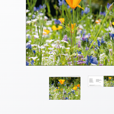
Thomaskarten
Grußkarten
Sortimente
Themen
&
Anlässe
Geburtstag
/
Wünsche
Segenswünsche
Lebensart
Dank
Freundschaft
/
Begleitung