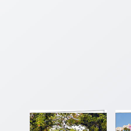
Schulanfang
/
Kindergeburtstag
Konfirmation
/
Firmung
/
Erstkommunion
Liebe
/
(Jubel)Hochzeit
Einzug
Frühjahr
/
Ostern
Weihnachten
/
Jahreswechsel