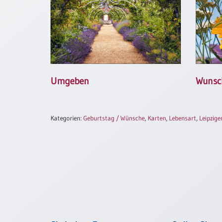
Neutral
Urkunden
Sortimente
Neuerscheinungen
Umgeben
Wunsc
Themen
&
Kategorien:
Geburtstag / Wünsche
,
Karten
,
Lebensart
,
Leipzige
Anlässe
Taufe
/
Patenamt
Konfirmation
/
Konfirmationsjubiläum
Trauung