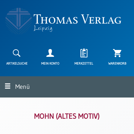
Neuerscheinungen
Karten
ARTIKELSUCHE
MEIN KONTO
MERKZETTEL
WARENKORB
Kartenarten
Neuerscheinungen
Menü
Leipziger
Karten
Trauerkarten
/
Ewigkeitssonntag
MOHN (ALTES MOTIV)
Bibelkarten
Spruchkarten