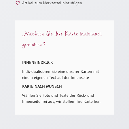
/
Artikel zum Merkzettel hinzufügen
Eheschliessung
/
Hochzeitsjubiläum
neutrale
Möchten Sie ihre Karte individuell
Urkunden
gestalten?
Abendmahlszulassung
/
Kirchen(wieder)eintritt
INNENEINDRUCK
Individualisieren Sie eine unserer Karten mit
PC-
einem eigenen Text auf der Innenseite
Urkunden
KARTE NACH WUNSCH
Wählen Sie Foto und Texte der Rück- und
Poster
Innenseite frei aus, wir stellen Ihre Karte her.
Neuerscheinungen
Einzelposter
A4