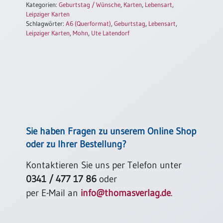
Kategorien:
Geburtstag / Wünsche
,
Karten
,
Lebensart
,
Einzelposter
Leipziger Karten
A3
Schlagwörter:
A6 (Querformat)
,
Geburtstag
,
Lebensart
,
Leipziger Karten
,
Mohn
,
Ute Latendorf
Sortimente
Hefte
Jahreslosung
Sie haben Fragen zu unserem Online Shop
Restbestände
oder zu Ihrer Bestellung?
Kontaktieren Sie uns per Telefon unter
Restbestände
0341 / 477 17 86
oder
Bücher
per E-Mail an
info@thomasverlag.de
.
Broschüren
Urkundenscheine