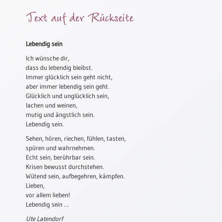
Meditation
Text auf der Rückseite
/
Stille
Zeit
Lebendig sein
Lyrik
Ich wünsche dir,
/
dass du lebendig bleibst.
Gedichte
Immer glücklich sein geht nicht,
aber immer lebendig sein geht.
Psalmen
Glücklich und unglücklich sein,
/
lachen und weinen,
Bibel
mutig und ängstlich sein.
/
Lebendig sein.
Gebete
Sehen, hören, riechen, fühlen, tasten,
spüren und wahrnehmen.
Ermutigung
Echt sein, berührbar sein.
/
Krisen bewusst durchstehen.
Trost
Wütend sein, aufbegehren, kämpfen.
Trauer
Lieben,
vor allem lieben!
Geburt
Lebendig sein …
/
Ute Latendorf
Taufe