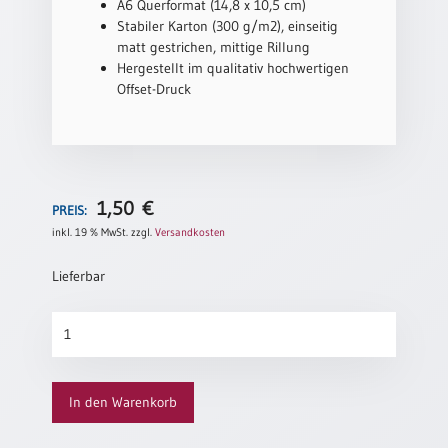
A6 Querformat (14,8 x 10,5 cm)
Neutral
Stabiler Karton (300 g/m2), einseitig
matt gestrichen, mittige Rillung
Hergestellt im qualitativ hochwertigen
Urkunden
Offset-Druck
Sortimente
Neuerscheinungen
Themen
1,50
€
PREIS:
&
inkl. 19 % MwSt.
zzgl.
Versandkosten
Anlässe
Lieferbar
Taufe
/
Mohn
Patenamt
(altes
Konfirmation
Motiv)
/
Menge
Konfirmationsjubiläum
In den Warenkorb
Trauung