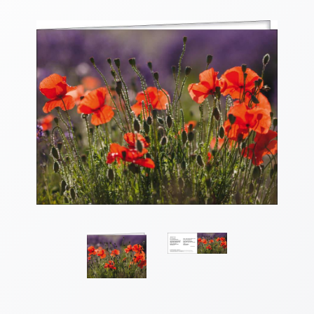
Thomaskarten
Grußkarten
Sortimente
Themen
&
Anlässe
Geburtstag
/
Wünsche
Segenswünsche
Lebensart
Dank
Freundschaft
/
Begleitung