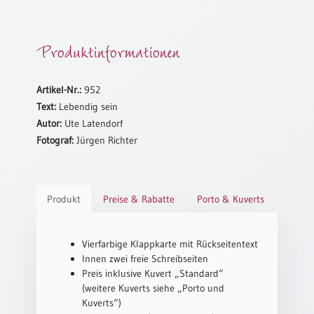
Schulanfang
/
Produktinformationen
Kindergeburtstag
Konfirmation
/
Artikel-Nr.:
952
Firmung
Text:
Lebendig sein
/
Autor:
Ute Latendorf
Erstkommunion
Fotograf:
Jürgen Richter
Liebe
/
(Jubel)Hochzeit
Produkt
Preise & Rabatte
Porto & Kuverts
Einzug
Frühjahr
/
Vierfarbige Klappkarte mit Rückseitentext
Ostern
Innen zwei freie Schreibseiten
Preis inklusive Kuvert „Standard“
Weihnachten
(weitere Kuverts siehe „Porto und
/
Kuverts“)
Jahreswechsel