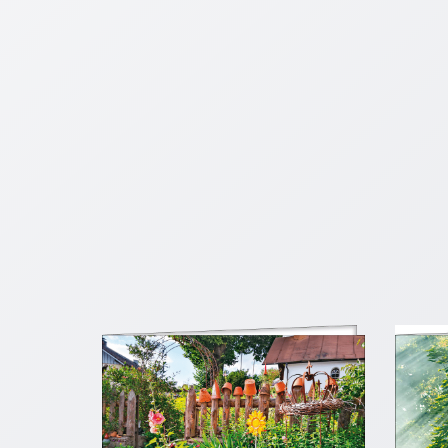
Schulanfang
/
Kindergeburtstag
Konfirmation
/
Firmung
/
Erstkommunion
Liebe
/
(Jubel)Hochzeit
Einzug
Frühjahr
/
Ostern
Weihnachten
/
Jahreswechsel