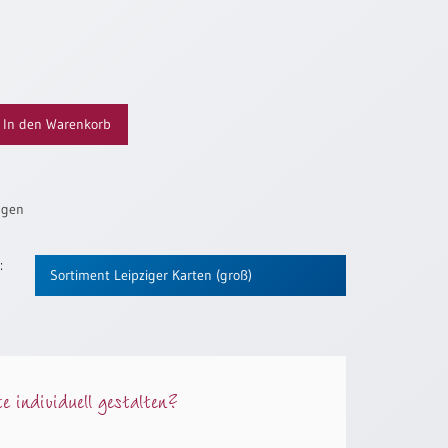
In den Warenkorb
ügen
:
Sortiment Leipziger Karten (groß)
 individuell gestalten?