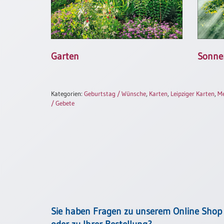
Neutral
Urkunden
Garten
Sonnen
Sortimente
Neuerscheinungen
Kategorien:
Geburtstag / Wünsche
,
Karten
,
Leipziger Karten
,
Me
Themen
/ Gebete
&
Anlässe
Taufe
/
Patenamt
Konfirmation
/
Konfirmationsjubiläum
Sie haben Fragen zu unserem Online Shop
Trauung