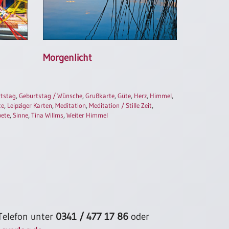
Morgenlicht
tstag
,
Geburtstag / Wünsche
,
Grußkarte
,
Güte
,
Herz
,
Himmel
,
te
,
Leipziger Karten
,
Meditation
,
Meditation / Stille Zeit
,
bete
,
Sinne
,
Tina Willms
,
Weiter Himmel
 Telefon unter
0341 / 477 17 86
oder