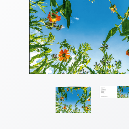
Thomaskarten
Grußkarten
Sortimente
Themen
&
Anlässe
Geburtstag
/
Wünsche
Segenswünsche
Lebensart
Dank
Freundschaft
/
Begleitung