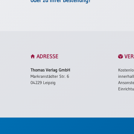
oder zu Ihrer Bestellung?
/
Eheschliessung
/
Hochzeitsjubiläum
neutrale
Urkunden
Abendmahlszulassung
/
ADRESSE
VER
Kirchen(wieder)eintritt
Thomas Verlag GmbH
Kostenlo
PC-
Markranstädter Str. 6
innerhal
04229 Leipzig
Ansonste
Urkunden
Einricht
Poster
Neuerscheinungen
Einzelposter
A4