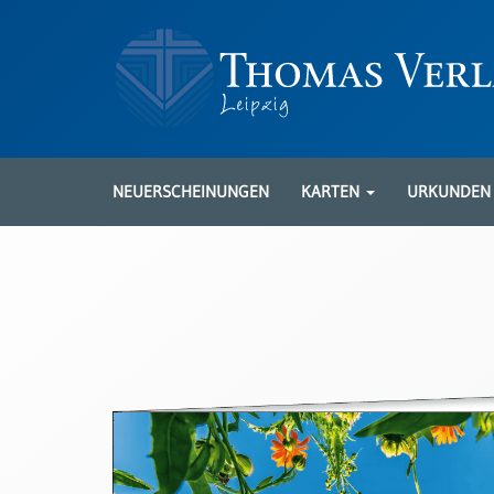
Neuerscheinungen
Karten
NEUERSCHEINUNGEN
KARTEN
URKUNDE
Kartenarten
Neuerscheinungen
Leipziger
Karten
Trauerkarten
/
Ewigkeitssonntag
Bibelkarten
Spruchkarten