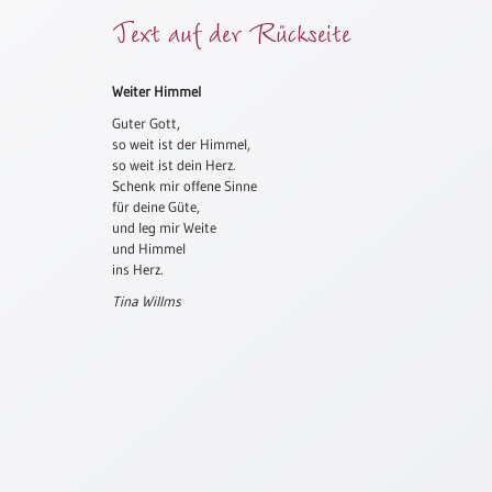
Text auf der Rückseite
Meditation
/
Stille
Zeit
Weiter Himmel
Guter Gott,
Lyrik
so weit ist der Himmel,
/
so weit ist dein Herz.
Gedichte
Schenk mir offene Sinne
Psalmen
für deine Güte,
/
und leg mir Weite
und Himmel
Bibel
ins Herz.
/
Gebete
Tina Willms
Ermutigung
/
Trost
Trauer
Geburt
/
Taufe