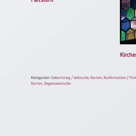
/
Eheschliessung
/
Hochzeitsjubiläum
neutrale
Urkunden
Abendmahlszulassung
/
Kirche
Kirchen(wieder)eintritt
PC-
Kategorien:
Geburtstag / Wünsche
,
Karten
,
Konfirmation / Fi
Karten
,
Segenswünsche
Urkunden
Poster
Neuerscheinungen
Einzelposter
A4