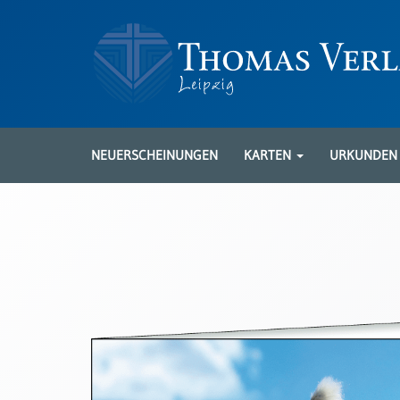
Neuerscheinungen
Karten
NEUERSCHEINUNGEN
KARTEN
URKUNDE
Kartenarten
Neuerscheinungen
Leipziger
Karten
Trauerkarten
/
Ewigkeitssonntag
Bibelkarten
Spruchkarten