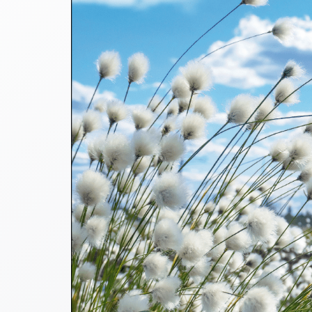
Thomaskarten
Grußkarten
Sortimente
Themen
&
Anlässe
Geburtstag
/
Wünsche
Segenswünsche
Lebensart
Dank
Freundschaft
/
Begleitung