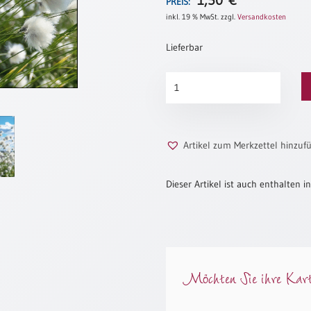
1,50
€
PREIS:
inkl. 19 % MwSt.
zzgl.
Versandkosten
Lieferbar
Wie
der
Wind
Menge
Artikel zum Merkzettel hinzuf
Dieser Artikel ist auch enthalten in
Möchten Sie ihre Karte