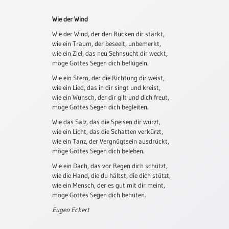
Schulanfang
Wie der Wind
/
Wie der Wind, der den Rücken dir stärkt,
Kindergeburtstag
wie ein Traum, der beseelt, unbemerkt,
Konfirmation
wie ein Ziel, das neu Sehnsucht dir weckt,
/
möge Gottes Segen dich beflügeln.
Firmung
Wie ein Stern, der die Richtung dir weist,
/
wie ein Lied, das in dir singt und kreist,
Erstkommunion
wie ein Wunsch, der dir gilt und dich freut,
möge Gottes Segen dich begleiten.
Liebe
/
Wie das Salz, das die Speisen dir würzt,
wie ein Licht, das die Schatten verkürzt,
(Jubel)Hochzeit
wie ein Tanz, der Vergnügtsein ausdrückt,
Einzug
möge Gottes Segen dich beleben.
Frühjahr
Wie ein Dach, das vor Regen dich schützt,
/
wie die Hand, die du hältst, die dich stützt,
wie ein Mensch, der es gut mit dir meint,
Ostern
möge Gottes Segen dich behüten.
Weihnachten
Eugen Eckert
/
Jahreswechsel