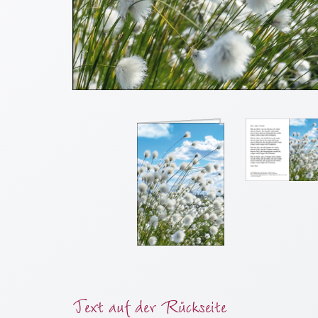
Meditation
/
Stille
Zeit
Lyrik
/
Gedichte
Psalmen
/
Bibel
/
Gebete
Ermutigung
/
Trost
Trauer
Geburt
Text auf der Rückseite
/
Taufe