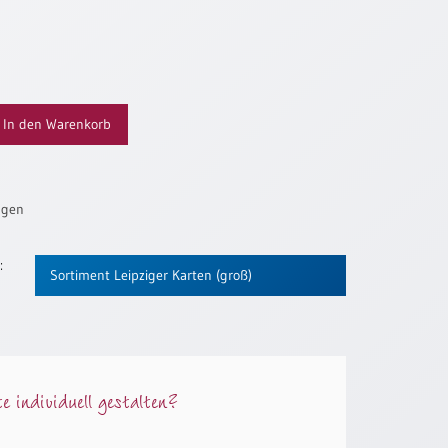
In den Warenkorb
ügen
:
Sortiment Leipziger Karten (groß)
 individuell gestalten?