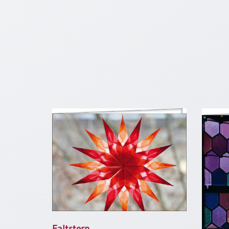
Neutral
Urkunden
Sortimente
Neuerscheinungen
Themen
&
Anlässe
Taufe
/
Patenamt
Konfirmation
/
Konfirmationsjubiläum
Trauung
Faltstern