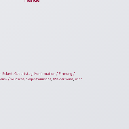
n Eckert
,
Geburtstag
,
Konfirmation / Firmung /
ens- / Wünsche
,
Segenswünsche
,
Wie der Wind
,
Wind