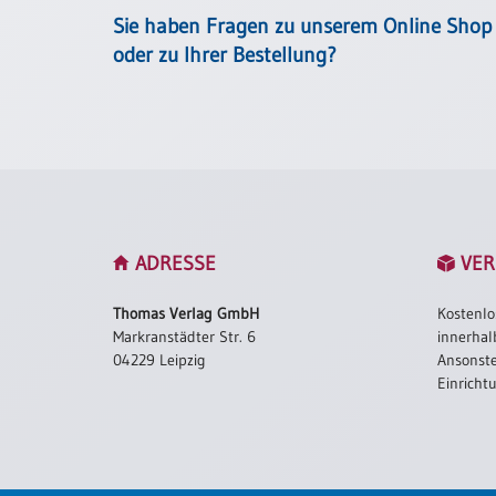
Einzelposter
Sie haben Fragen zu unserem Online Shop
A3
oder zu Ihrer Bestellung?
Sortimente
Hefte
Jahreslosung
ADRESSE
VER
Restbestände
Thomas Verlag GmbH
Kostenlo
Markranstädter Str. 6
innerhal
04229 Leipzig
Ansonste
Restbestände
Einricht
Bücher
Broschüren
Urkundenscheine