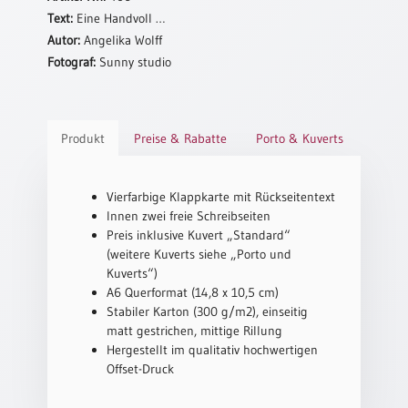
Text:
Eine Handvoll …
Schulanfang
Autor:
Angelika Wolff
/
Fotograf:
Sunny studio
Kindergeburtstag
Konfirmation
/
Firmung
Produkt
Preise & Rabatte
Porto & Kuverts
/
Erstkommunion
Vierfarbige Klappkarte mit Rückseitentext
Liebe
Innen zwei freie Schreibseiten
/
Preis inklusive Kuvert „Standard“
(Jubel)Hochzeit
(weitere Kuverts siehe „Porto und
Einzug
Kuverts“)
A6 Querformat (14,8 x 10,5 cm)
Frühjahr
Stabiler Karton (300 g/m2), einseitig
/
matt gestrichen, mittige Rillung
Ostern
Hergestellt im qualitativ hochwertigen
Weihnachten
Offset-Druck
/
Jahreswechsel