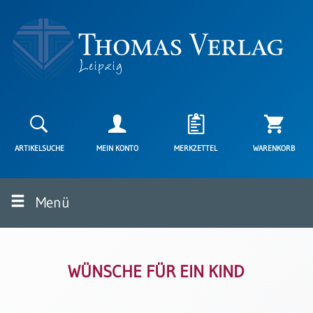
Neuerscheinungen
Karten
ARTIKELSUCHE
MEIN KONTO
MERKZETTEL
WARENKORB
Kartenarten
Neuerscheinungen
Menü
Leipziger
Karten
Trauerkarten
/
Ewigkeitssonntag
WÜNSCHE FÜR EIN KIND
Bibelkarten
Spruchkarten