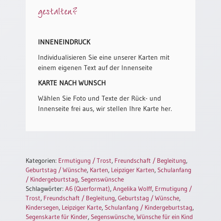
/
gestalten?
Eheschliessung
/
Hochzeitsjubiläum
INNENEINDRUCK
neutrale
Individualisieren Sie eine unserer Karten mit
Urkunden
einem eigenen Text auf der Innenseite
Abendmahlszulassung
KARTE NACH WUNSCH
/
Kirchen(wieder)eintritt
Wählen Sie Foto und Texte der Rück- und
Innenseite frei aus, wir stellen Ihre Karte her.
PC-
Urkunden
Kategorien:
Ermutigung / Trost
,
Freundschaft / Begleitung
,
Poster
Geburtstag / Wünsche
,
Karten
,
Leipziger Karten
,
Schulanfang
/ Kindergeburtstag
,
Segenswünsche
Neuerscheinungen
Schlagwörter:
A6 (Querformat)
,
Angelika Wolff
,
Ermutigung /
Trost
,
Freundschaft / Begleitung
,
Geburtstag / Wünsche
,
Einzelposter
Kindersegen
,
Leipziger Karte
,
Schulanfang / Kindergeburtstag
,
A4
Segenskarte für Kinder
,
Segenswünsche
,
Wünsche für ein Kind