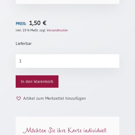
Neutral
1,50
€
Urkunden
PREIS:
inkl. 19 % MwSt.
zzgl.
Versandkosten
Sortimente
Lieferbar
Neuerscheinungen
Wünsche
Themen
für
&
ein
Anlässe
Kind
In den Warenkorb
Menge
Taufe
/
Patenamt
Artikel zum Merkzettel hinzufügen
Konfirmation
/
Konfirmationsjubiläum
Möchten Sie ihre Karte individuell
Trauung