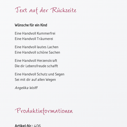
Meditation
Text auf der Rückseite
/
Stille
Zeit
Wünsche für ein Kind
Lyrik
Eine Handvoll Kummerfrei
/
Eine Handvoll Träumerei
Gedichte
Eine Handvoll lautes Lachen
Eine Handvoll schöne Sachen
Psalmen
/
Eine Handvoll Herzenskraft
Bibel
Die dir Lebensfreude schafft
/
Eine Handvoll Schutz und Segen
Gebete
Sei mit dir auf allen Wegen
Ermutigung
Angelika Wolff
/
Trost
Trauer
Produktinformationen
Geburt
/
Artikel-Nr.:
406
Taufe