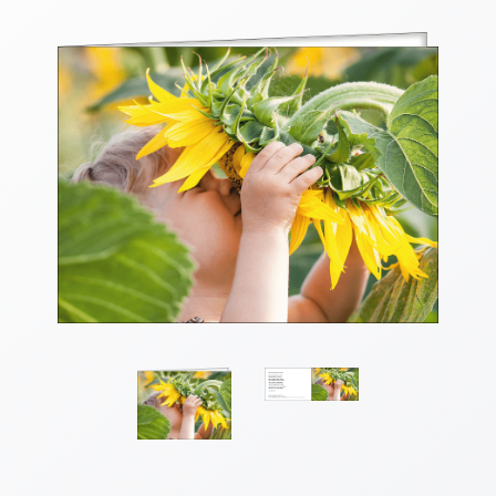
Thomaskarten
Grußkarten
Sortimente
Themen
&
Anlässe
Geburtstag
/
Wünsche
Segenswünsche
Lebensart
Dank
Freundschaft
/
Begleitung