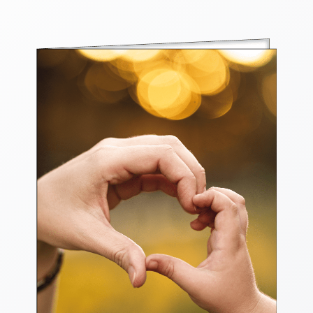
Thomaskarten
Grußkarten
Sortimente
Themen
&
Anlässe
Geburtstag
/
Wünsche
Segenswünsche
Lebensart
Dank
Freundschaft
/
Begleitung