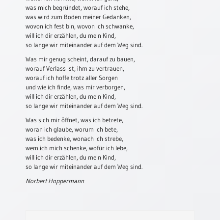
was mich begründet, worauf ich stehe,
Schulanfang
was wird zum Boden meiner Gedanken,
/
wovon ich fest bin, wovon ich schwanke,
Kindergeburtstag
will ich dir erzählen, du mein Kind,
so lange wir miteinander auf dem Weg sind.
Konfirmation
Was mir genug scheint, darauf zu bauen,
/
worauf Verlass ist, ihm zu vertrauen,
Firmung
worauf ich hoffe trotz aller Sorgen
/
und wie ich finde, was mir verborgen,
Erstkommunion
will ich dir erzählen, du mein Kind,
so lange wir miteinander auf dem Weg sind.
Liebe
/
Was sich mir öffnet, was ich betrete,
(Jubel)Hochzeit
woran ich glaube, worum ich bete,
was ich bedenke, wonach ich strebe,
Einzug
wem ich mich schenke, wofür ich lebe,
will ich dir erzählen, du mein Kind,
Frühjahr
so lange wir miteinander auf dem Weg sind.
/
Ostern
Norbert Hoppermann
Weihnachten
/
Jahreswechsel