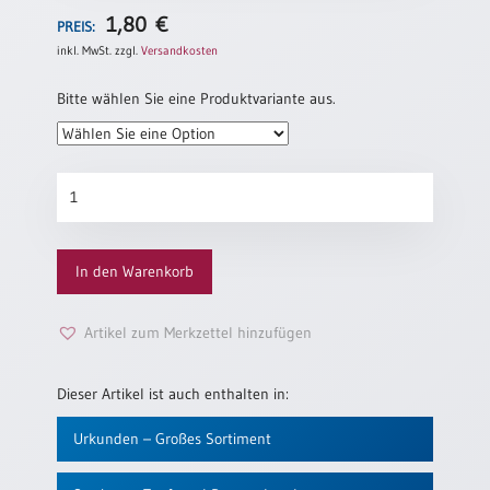
Einzelposter
1,80
€
PREIS:
A3
inkl. MwSt.
zzgl.
Versandkosten
Sortimente
Bitte wählen Sie eine Produktvariante aus.
Hefte
Patenurkunde
„Gemeinsam
Jahreslosung
unterwegs“
Menge
In den Warenkorb
Restbestände
Artikel zum Merkzettel hinzufügen
Restbestände
Dieser Artikel ist auch enthalten in:
Bücher
Urkunden – Großes Sortiment
Broschüren
Urkundenscheine