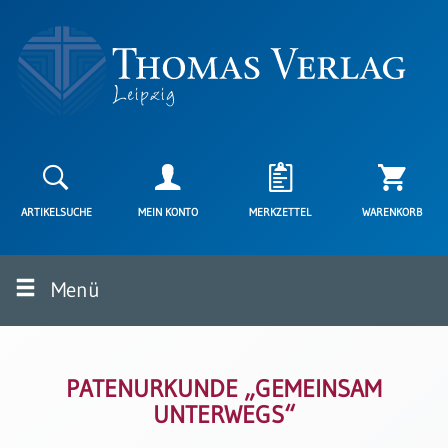
Neuerscheinungen
Karten
ARTIKELSUCHE
MEIN KONTO
MERKZETTEL
WARENKORB
Kartenarten
Neuerscheinungen
Menü
Leipziger
Karten
Trauerkarten
/
Ewigkeitssonntag
PATENURKUNDE „GEMEINSAM
UNTERWEGS“
Bibelkarten
Spruchkarten