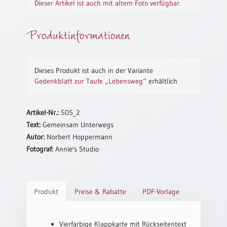
Dieser Artikel ist auch mit altem Foto verfügbar.
Neutral
Produktinformationen
Urkunden
Sortimente
Dieses Produkt ist auch in der Variante
Neuerscheinungen
Gedenkblatt zur Taufe „Lebensweg“
erhältlich
Themen
&
Artikel-Nr.:
505_2
Anlässe
Text:
Gemeinsam Unterwegs
Autor:
Norbert Hoppermann
Taufe
Fotograf:
Annie's Studio
/
Patenamt
Konfirmation
/
Produkt
Preise & Rabatte
PDF-Vorlage
Konfirmationsjubiläum
Trauung
Vierfarbige Klappkarte mit Rückseitentext