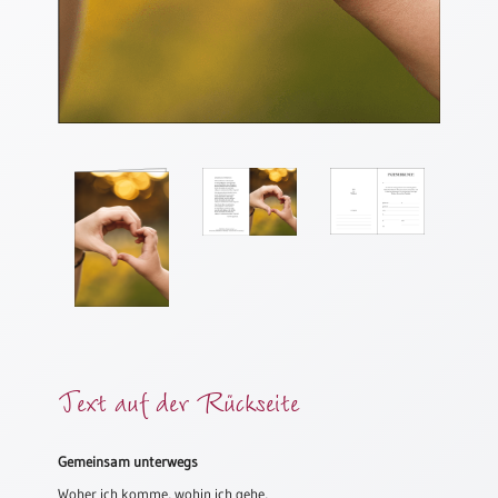
Meditation
/
Stille
Zeit
Lyrik
/
Gedichte
Psalmen
/
Bibel
/
Gebete
Ermutigung
/
Trost
Text auf der Rückseite
Trauer
Geburt
Gemeinsam unterwegs
/
Woher ich komme, wohin ich gehe,
Taufe