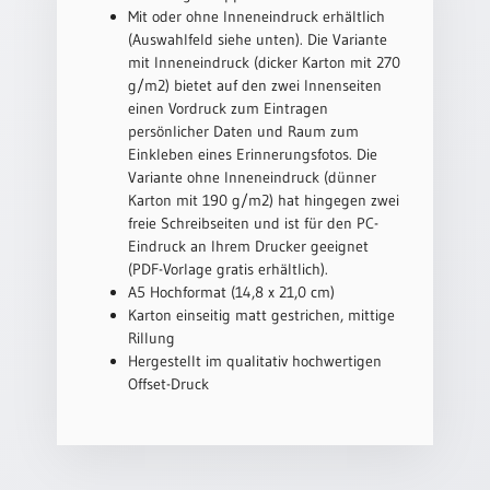
/
Mit oder ohne Inneneindruck erhältlich
Eheschliessung
(Auswahlfeld siehe unten). Die Variante
/
mit Inneneindruck (dicker Karton mit 270
Hochzeitsjubiläum
g/m2) bietet auf den zwei Innenseiten
neutrale
einen Vordruck zum Eintragen
Urkunden
persönlicher Daten und Raum zum
Einkleben eines Erinnerungsfotos. Die
Abendmahlszulassung
Variante ohne Inneneindruck (dünner
/
Karton mit 190 g/m2) hat hingegen zwei
Kirchen(wieder)eintritt
freie Schreibseiten und ist für den PC-
Eindruck an Ihrem Drucker geeignet
(PDF-Vorlage gratis erhältlich).
PC-
A5 Hochformat (14,8 x 21,0 cm)
Urkunden
Karton einseitig matt gestrichen, mittige
Rillung
Hergestellt im qualitativ hochwertigen
Poster
Offset-Druck
Neuerscheinungen
Einzelposter
A4