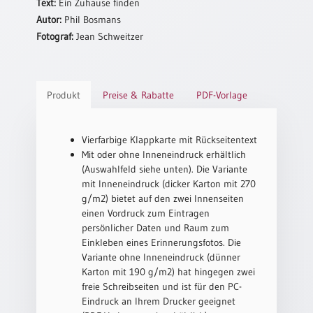
Text:
Ein Zuhause finden
Neutral
Autor:
Phil Bosmans
Fotograf:
Jean Schweitzer
Urkunden
Sortimente
Produkt
Preise & Rabatte
PDF-Vorlage
Neuerscheinungen
Vierfarbige Klappkarte mit Rückseitentext
Themen
Mit oder ohne Inneneindruck erhältlich
&
Anlässe
(Auswahlfeld siehe unten). Die Variante
mit Inneneindruck (dicker Karton mit 270
Taufe
g/m2) bietet auf den zwei Innenseiten
/
einen Vordruck zum Eintragen
Patenamt
persönlicher Daten und Raum zum
Einkleben eines Erinnerungsfotos. Die
Konfirmation
Variante ohne Inneneindruck (dünner
/
Karton mit 190 g/m2) hat hingegen zwei
Konfirmationsjubiläum
freie Schreibseiten und ist für den PC-
Trauung
Eindruck an Ihrem Drucker geeignet