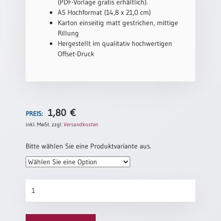
/
(PDF-Vorlage gratis erhältlich).
Eheschliessung
A5 Hochformat (14,8 x 21,0 cm)
/
Karton einseitig matt gestrichen, mittige
Hochzeitsjubiläum
Rillung
Hergestellt im qualitativ hochwertigen
neutrale
Offset-Druck
Urkunden
Abendmahlszulassung
/
Kirchen(wieder)eintritt
1,80
€
PREIS:
PC-
inkl. MwSt.
zzgl.
Versandkosten
Urkunden
Bitte wählen Sie eine Produktvariante aus.
Poster
Patenurkunde
Neuerscheinungen
„Löwenzahn“
Einzelposter
Menge
A4