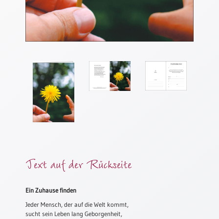
Meditation
/
Stille
Zeit
Lyrik
/
Gedichte
Psalmen
/
Bibel
/
Gebete
Ermutigung
/
Text auf der Rückseite
Trost
Trauer
Ein Zuhause finden
Geburt
Jeder Mensch, der auf die Welt kommt,
/
sucht sein Leben lang Geborgenheit,
Taufe