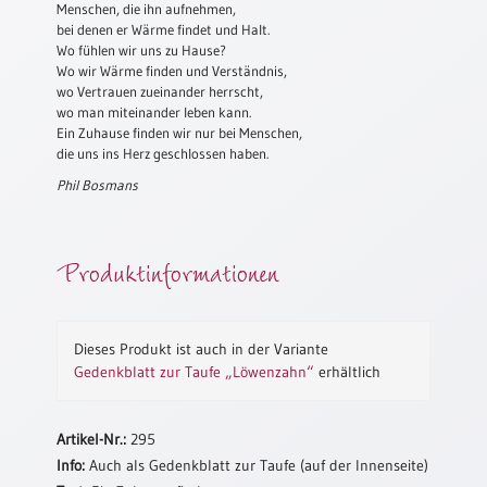
Menschen, die ihn aufnehmen,
bei denen er Wärme findet und Halt.
Schulanfang
Wo fühlen wir uns zu Hause?
/
Wo wir Wärme finden und Verständnis,
Kindergeburtstag
wo Vertrauen zueinander herrscht,
Konfirmation
wo man miteinander leben kann.
Ein Zuhause finden wir nur bei Menschen,
/
die uns ins Herz geschlossen haben.
Firmung
/
Phil Bosmans
Erstkommunion
Liebe
Produktinformationen
/
(Jubel)Hochzeit
Einzug
Dieses Produkt ist auch in der Variante
Frühjahr
Gedenkblatt zur Taufe „Löwenzahn“
erhältlich
/
Ostern
Weihnachten
Artikel-Nr.:
295
/
Info:
Auch als Gedenkblatt zur Taufe (auf der Innenseite)
Jahreswechsel