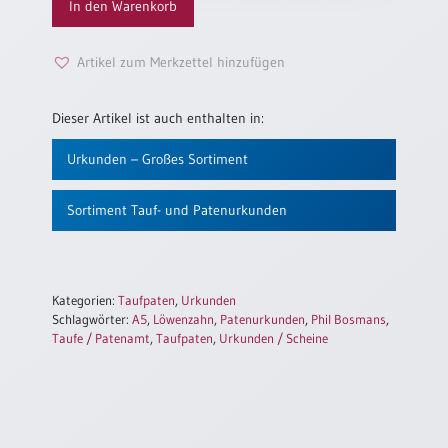
In den Warenkorb
Einzelposter
A3
Artikel zum Merkzettel hinzufügen
Sortimente
Dieser Artikel ist auch enthalten in:
Hefte
Urkunden – Großes Sortiment
Jahreslosung
Sortiment Tauf- und Patenurkunden
Restbestände
Kategorien:
Taufpaten
,
Urkunden
Schlagwörter:
A5
,
Löwenzahn
,
Patenurkunden
,
Phil Bosmans
,
Taufe / Patenamt
,
Taufpaten
,
Urkunden / Scheine
Restbestände
Bücher
Broschüren
Urkundenscheine