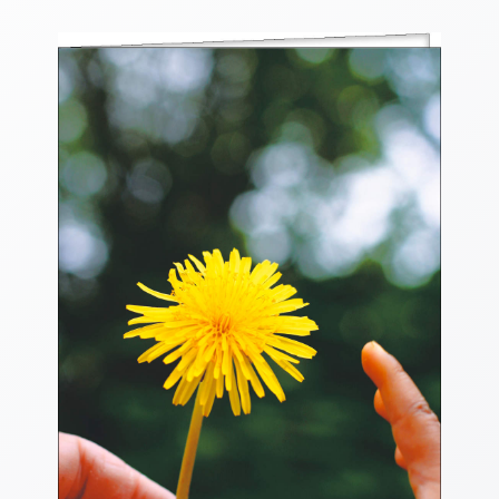
Thomaskarten
Grußkarten
Sortimente
Themen
&
Anlässe
Geburtstag
/
Wünsche
Segenswünsche
Lebensart
Dank
Freundschaft
/
Begleitung